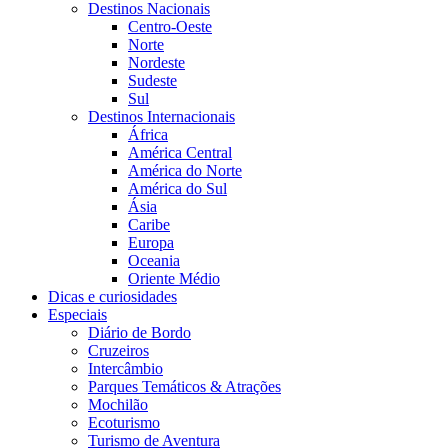
Destinos Nacionais
Centro-Oeste
Norte
Nordeste
Sudeste
Sul
Destinos Internacionais
África
América Central
América do Norte
América do Sul
Ásia
Caribe
Europa
Oceania
Oriente Médio
Dicas e curiosidades
Especiais
Diário de Bordo
Cruzeiros
Intercâmbio
Parques Temáticos & Atrações
Mochilão
Ecoturismo
Turismo de Aventura