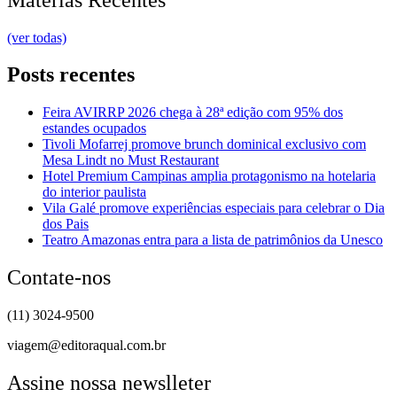
(ver todas)
Posts recentes
Feira AVIRRP 2026 chega à 28ª edição com 95% dos
estandes ocupados
Tivoli Mofarrej promove brunch dominical exclusivo com
Mesa Lindt no Must Restaurant
Hotel Premium Campinas amplia protagonismo na hotelaria
do interior paulista
Vila Galé promove experiências especiais para celebrar o Dia
dos Pais
Teatro Amazonas entra para a lista de patrimônios da Unesco
Contate-nos
(11) 3024-9500
viagem@editoraqual.com.br
Assine nossa newslleter