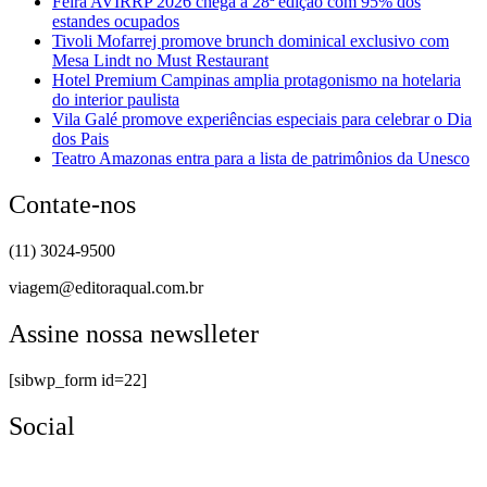
Feira AVIRRP 2026 chega à 28ª edição com 95% dos
estandes ocupados
Tivoli Mofarrej promove brunch dominical exclusivo com
Mesa Lindt no Must Restaurant
Hotel Premium Campinas amplia protagonismo na hotelaria
do interior paulista
Vila Galé promove experiências especiais para celebrar o Dia
dos Pais
Teatro Amazonas entra para a lista de patrimônios da Unesco
Contate-nos
(11) 3024-9500
viagem@editoraqual.com.br
Assine nossa newslleter
[sibwp_form id=22]
Social