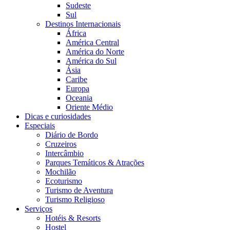
Sudeste
Sul
Destinos Internacionais
África
América Central
América do Norte
América do Sul
Ásia
Caribe
Europa
Oceania
Oriente Médio
Dicas e curiosidades
Especiais
Diário de Bordo
Cruzeiros
Intercâmbio
Parques Temáticos & Atrações
Mochilão
Ecoturismo
Turismo de Aventura
Turismo Religioso
Serviços
Hotéis & Resorts
Hostel