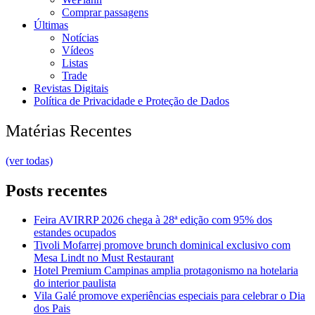
Comprar passagens
Últimas
Notícias
Vídeos
Listas
Trade
Revistas Digitais
Política de Privacidade e Proteção de Dados
Matérias Recentes
(ver todas)
Posts recentes
Feira AVIRRP 2026 chega à 28ª edição com 95% dos
estandes ocupados
Tivoli Mofarrej promove brunch dominical exclusivo com
Mesa Lindt no Must Restaurant
Hotel Premium Campinas amplia protagonismo na hotelaria
do interior paulista
Vila Galé promove experiências especiais para celebrar o Dia
dos Pais