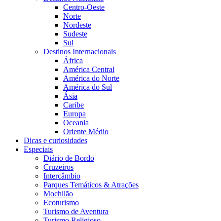
Centro-Oeste
Norte
Nordeste
Sudeste
Sul
Destinos Internacionais
África
América Central
América do Norte
América do Sul
Ásia
Caribe
Europa
Oceania
Oriente Médio
Dicas e curiosidades
Especiais
Diário de Bordo
Cruzeiros
Intercâmbio
Parques Temáticos & Atrações
Mochilão
Ecoturismo
Turismo de Aventura
Turismo Religioso