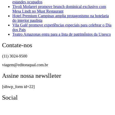
estandes ocupados
Tivoli Mofarrej promove brunch dominical exclusivo com
Mesa Lindt no Must Restaurant
Hotel Premium Campinas amplia protagonismo na hotelaria
do interior paulista
Vila Galé promove experiências especiais para celebrar o Dia
dos Pais
Teatro Amazonas entra para a lista de patrimônios da Unesco
Contate-nos
(11) 3024-9500
viagem@editoraqual.com.br
Assine nossa newslleter
[sibwp_form id=22]
Social