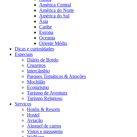
América Central
América do Norte
América do Sul
Ásia
Caribe
Europa
Oceania
Oriente Médio
Dicas e curiosidades
Especiais
Diário de Bordo
Cruzeiros
Intercâmbio
Parques Temáticos & Atrações
Mochilão
Ecoturismo
Turismo de Aventura
Turismo Religioso
Serviços
Hotéis & Resorts
Hostel
Aviação
Aluguel de carros
Vistos e passagens
WePlann