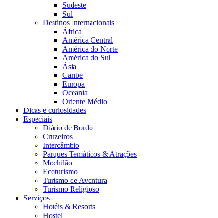
Sudeste
Sul
Destinos Internacionais
África
América Central
América do Norte
América do Sul
Ásia
Caribe
Europa
Oceania
Oriente Médio
Dicas e curiosidades
Especiais
Diário de Bordo
Cruzeiros
Intercâmbio
Parques Temáticos & Atrações
Mochilão
Ecoturismo
Turismo de Aventura
Turismo Religioso
Serviços
Hotéis & Resorts
Hostel