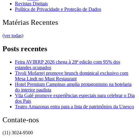
Revistas Digitais
Política de Privacidade e Proteção de Dados
Matérias Recentes
(ver todas)
Posts recentes
Feira AVIRRP 2026 chega à 28ª edição com 95% dos
estandes ocupados
Tivoli Mofarrej promove brunch dominical exclusivo com
Mesa Lindt no Must Restaurant
Hotel Premium Campinas amplia protagonismo na hotelaria
do interior paulista
Vila Galé promove experiências especiais para celebrar o Dia
dos Pais
Teatro Amazonas entra para a lista de patrimônios da Unesco
Contate-nos
(11) 3024-9500