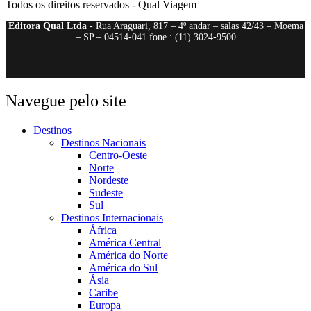
Todos os direitos reservados - Qual Viagem
Editora Qual Ltda
- Rua Araguari, 817 – 4º andar – salas 42/43 – Moema
– SP – 04514-041 fone : (11) 3024-9500
Navegue pelo site
Destinos
Destinos Nacionais
Centro-Oeste
Norte
Nordeste
Sudeste
Sul
Destinos Internacionais
África
América Central
América do Norte
América do Sul
Ásia
Caribe
Europa