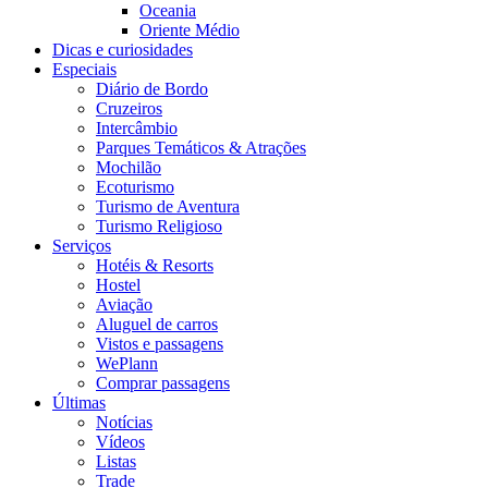
Oceania
Oriente Médio
Dicas e curiosidades
Especiais
Diário de Bordo
Cruzeiros
Intercâmbio
Parques Temáticos & Atrações
Mochilão
Ecoturismo
Turismo de Aventura
Turismo Religioso
Serviços
Hotéis & Resorts
Hostel
Aviação
Aluguel de carros
Vistos e passagens
WePlann
Comprar passagens
Últimas
Notícias
Vídeos
Listas
Trade