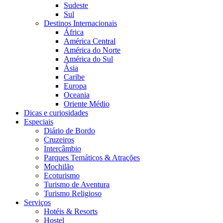
Sudeste
Sul
Destinos Internacionais
África
América Central
América do Norte
América do Sul
Ásia
Caribe
Europa
Oceania
Oriente Médio
Dicas e curiosidades
Especiais
Diário de Bordo
Cruzeiros
Intercâmbio
Parques Temáticos & Atrações
Mochilão
Ecoturismo
Turismo de Aventura
Turismo Religioso
Serviços
Hotéis & Resorts
Hostel