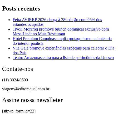
Posts recentes
Feira AVIRRP 2026 chega à 28ª edição com 95% dos
estandes ocupados
Tivoli Mofarrej promove brunch dominical exclusivo com
Mesa Lindt no Must Restaurant
Hotel Premium Campinas amplia protagonismo na hotelaria
do interior paulista
Vila Galé promove experiências especiais para celebrar o Dia
dos Pais
Teatro Amazonas entra para a lista de patrimônios da Unesco
Contate-nos
(11) 3024-9500
viagem@editoraqual.com.br
Assine nossa newslleter
[sibwp_form id=22]