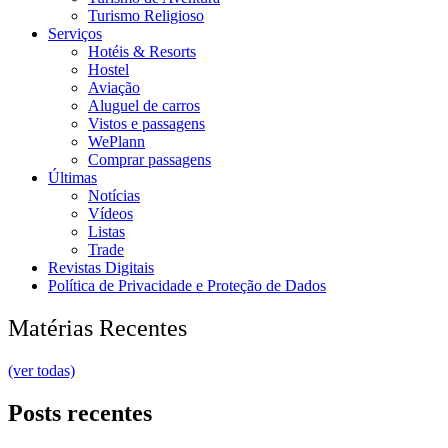
Turismo Religioso
Serviços
Hotéis & Resorts
Hostel
Aviação
Aluguel de carros
Vistos e passagens
WePlann
Comprar passagens
Últimas
Notícias
Vídeos
Listas
Trade
Revistas Digitais
Política de Privacidade e Proteção de Dados
Matérias Recentes
(ver todas)
Posts recentes