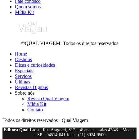
Fale conosco
Quem somos
Mídia Kit
©QUAL VIAGEM- Todos os direitos reservados
Home
Destinos
Dicas e curiosidades
Especiais
Serviços
Últimas
Revistas Digitais
Sobre nós
Revista Qual Viagem
Mídia Kit
Contato
Todos os direitos reservados - Qual Viagem
Editora Qual Ltda
- Rua Araguari, 817 – 4º andar – salas 42/43 – Moema
– SP – 04514-041 fone : (11) 3024-9500