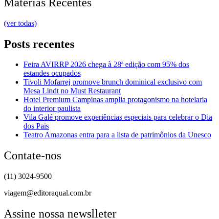
Matérias Recentes
(ver todas)
Posts recentes
Feira AVIRRP 2026 chega à 28ª edição com 95% dos
estandes ocupados
Tivoli Mofarrej promove brunch dominical exclusivo com
Mesa Lindt no Must Restaurant
Hotel Premium Campinas amplia protagonismo na hotelaria
do interior paulista
Vila Galé promove experiências especiais para celebrar o Dia
dos Pais
Teatro Amazonas entra para a lista de patrimônios da Unesco
Contate-nos
(11) 3024-9500
viagem@editoraqual.com.br
Assine nossa newslleter