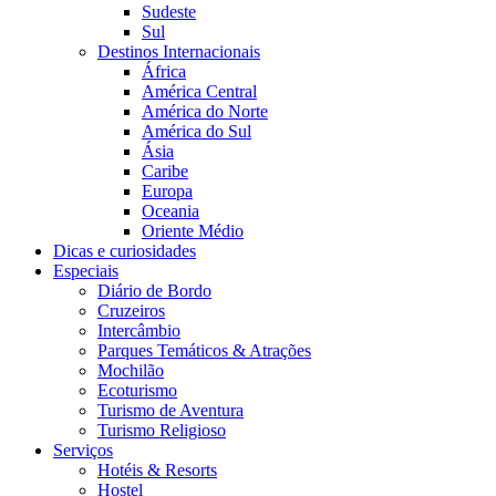
Sudeste
Sul
Destinos Internacionais
África
América Central
América do Norte
América do Sul
Ásia
Caribe
Europa
Oceania
Oriente Médio
Dicas e curiosidades
Especiais
Diário de Bordo
Cruzeiros
Intercâmbio
Parques Temáticos & Atrações
Mochilão
Ecoturismo
Turismo de Aventura
Turismo Religioso
Serviços
Hotéis & Resorts
Hostel