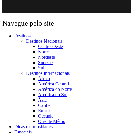
Navegue pelo site
Destinos
Destinos Nacionais
Centro-Oeste
Norte
Nordeste
Sudeste
Sul
Destinos Internacionais
África
América Central
América do Norte
América do Sul
Ásia
Caribe
Europa
Oceania
Oriente Médio
Dicas e curiosidades
Especiais