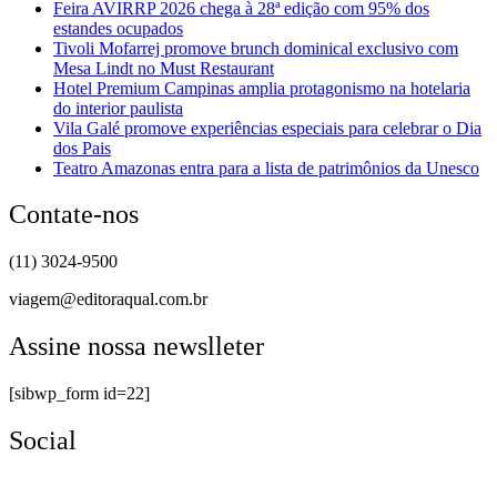
Feira AVIRRP 2026 chega à 28ª edição com 95% dos
estandes ocupados
Tivoli Mofarrej promove brunch dominical exclusivo com
Mesa Lindt no Must Restaurant
Hotel Premium Campinas amplia protagonismo na hotelaria
do interior paulista
Vila Galé promove experiências especiais para celebrar o Dia
dos Pais
Teatro Amazonas entra para a lista de patrimônios da Unesco
Contate-nos
(11) 3024-9500
viagem@editoraqual.com.br
Assine nossa newslleter
[sibwp_form id=22]
Social