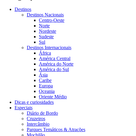
Destinos
Destinos Nacionais
Centro-Oeste
Norte
Nordeste
Sudeste
Sul
Destinos Internacionais
África
América Central
América do Norte
América do Sul
Ásia
Caribe
Europa
Oceania
Oriente Médio
Dicas e curiosidades
Especiais
Diário de Bordo
Cruzeiros
Intercâmbio
Parques Temáticos & Atrações
Mochilão