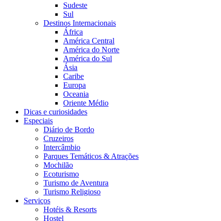
Sudeste
Sul
Destinos Internacionais
África
América Central
América do Norte
América do Sul
Ásia
Caribe
Europa
Oceania
Oriente Médio
Dicas e curiosidades
Especiais
Diário de Bordo
Cruzeiros
Intercâmbio
Parques Temáticos & Atrações
Mochilão
Ecoturismo
Turismo de Aventura
Turismo Religioso
Serviços
Hotéis & Resorts
Hostel