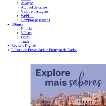
Aviação
Aluguel de carros
Vistos e passagens
WePlann
Comprar passagens
Últimas
Notícias
Vídeos
Listas
Trade
Revistas Digitais
Política de Privacidade e Proteção de Dados