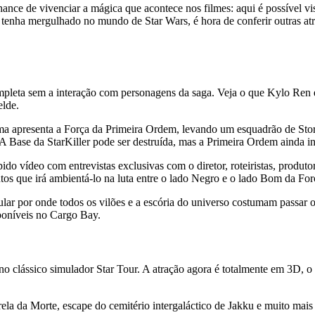
nce de vivenciar a mágica que acontece nos filmes: aqui é possível visu
tenha mergulhado no mundo de Star Wars, é hora de conferir outras atr
ompleta sem a interação com personagens da saga. Veja o que Kylo Ren 
elde.
asma apresenta a Força da Primeira Ordem, levando um esquadrão de St
 A Base da StarKiller pode ser destruída, mas a Primeira Ordem ainda i
rápido vídeo com entrevistas exclusivas com o diretor, roteiristas, produ
os que irá ambientá-lo na luta entre o lado Negro e o lado Bom da For
rcular por onde todos os vilões e a escória do universo costumam passar
sponíveis no Cargo Bay.
 clássico simulador Star Tour. A atração agora é totalmente em 3D, o 
trela da Morte, escape do cemitério intergaláctico de Jakku e muito mai