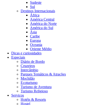
Sudeste
Sul
Destinos Internacionais
África
América Central
América do Norte
América do Sul
Ásia
Caribe
Europa
Oceania
Oriente Médio
Dicas e curiosidades
Especiais
Diário de Bordo
Cruzeiros
Intercâmbio
Parques Temáticos & Atrações
Mochilão
Ecoturismo
Turismo de Aventura
Turismo Religioso
Serviços
Hotéis & Resorts
Hostel