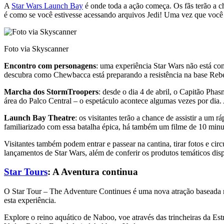
A
Star Wars Launch Bay
é onde toda a ação começa. Os fãs terão a cha
é como se você estivesse acessando arquivos Jedi! Uma vez que você 
Foto via Skyscanner
Encontro com personagens
: uma experiência Star Wars não está c
descubra como Chewbacca está preparando a resistência na base Reb
Marcha dos StormTroopers
: desde o dia 4 de abril, o Capitão Ph
área do Palco Central – o espetáculo acontece algumas vezes por dia.
Launch Bay Theatre
: os visitantes terão a chance de assistir a um 
familiarizado com essa batalha épica, há também um filme de 10 minut
Visitantes também podem entrar e passear na cantina, tirar fotos e ci
lançamentos de Star Wars, além de conferir os produtos temáticos di
Star Tours
: A Aventura continua
O Star Tour – The Adventure Continues é uma nova atração baseada no
esta experiência.
Explore o reino aquático de Naboo, voe através das trincheiras da Es