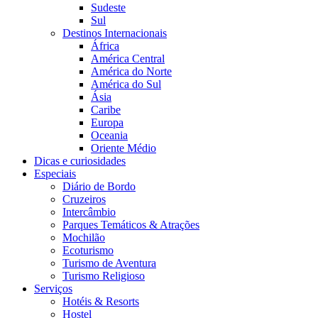
Sudeste
Sul
Destinos Internacionais
África
América Central
América do Norte
América do Sul
Ásia
Caribe
Europa
Oceania
Oriente Médio
Dicas e curiosidades
Especiais
Diário de Bordo
Cruzeiros
Intercâmbio
Parques Temáticos & Atrações
Mochilão
Ecoturismo
Turismo de Aventura
Turismo Religioso
Serviços
Hotéis & Resorts
Hostel