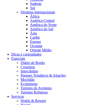
Sudeste
Sul
Destinos Internacionais
África
América Central
América do Norte
América do Sul
Ásia
Caribe
Europa
Oceania
Oriente Médio
Dicas e curiosidades
Especiais
Diário de Bordo
Cruzeiros
Intercâmbio
Parques Temáticos & Atrações
Mochilão
Ecoturismo
Turismo de Aventura
Turismo Religioso
Serviços
Hotéis & Resorts
Hostel