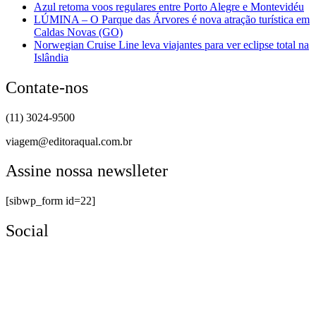
Azul retoma voos regulares entre Porto Alegre e Montevidéu
LÚMINA – O Parque das Árvores é nova atração turística em
Caldas Novas (GO)
Norwegian Cruise Line leva viajantes para ver eclipse total na
Islândia
Contate-nos
(11) 3024-9500
viagem@editoraqual.com.br
Assine nossa newslleter
[sibwp_form id=22]
Social