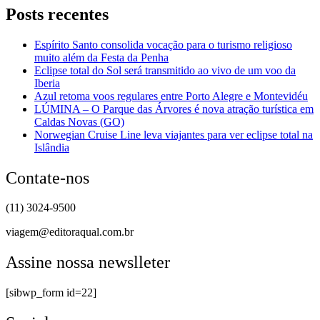
Posts recentes
Espírito Santo consolida vocação para o turismo religioso
muito além da Festa da Penha
Eclipse total do Sol será transmitido ao vivo de um voo da
Iberia
Azul retoma voos regulares entre Porto Alegre e Montevidéu
LÚMINA – O Parque das Árvores é nova atração turística em
Caldas Novas (GO)
Norwegian Cruise Line leva viajantes para ver eclipse total na
Islândia
Contate-nos
(11) 3024-9500
viagem@editoraqual.com.br
Assine nossa newslleter
[sibwp_form id=22]