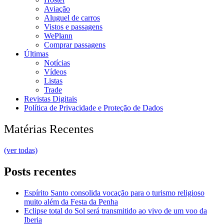
Aviação
Aluguel de carros
Vistos e passagens
WePlann
Comprar passagens
Últimas
Notícias
Vídeos
Listas
Trade
Revistas Digitais
Política de Privacidade e Proteção de Dados
Matérias Recentes
(ver todas)
Posts recentes
Espírito Santo consolida vocação para o turismo religioso
muito além da Festa da Penha
Eclipse total do Sol será transmitido ao vivo de um voo da
Iberia