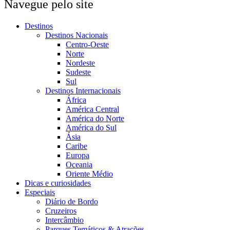
Navegue pelo site
Destinos
Destinos Nacionais
Centro-Oeste
Norte
Nordeste
Sudeste
Sul
Destinos Internacionais
África
América Central
América do Norte
América do Sul
Ásia
Caribe
Europa
Oceania
Oriente Médio
Dicas e curiosidades
Especiais
Diário de Bordo
Cruzeiros
Intercâmbio
Parques Temáticos & Atrações