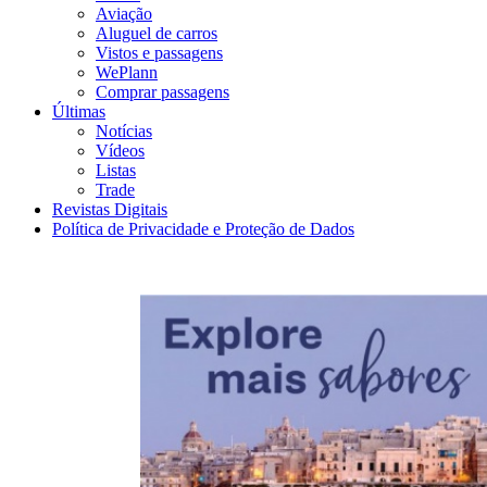
Aviação
Aluguel de carros
Vistos e passagens
WePlann
Comprar passagens
Últimas
Notícias
Vídeos
Listas
Trade
Revistas Digitais
Política de Privacidade e Proteção de Dados