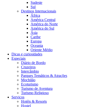
Sudeste
Sul
Destinos Internacionais
África
América Central
América do Norte
América do Sul
Ásia
Caribe
Europa
Oceania
Oriente Médio
Dicas e curiosidades
Especiais
Diário de Bordo
Cruzeiros
Intercâmbio
Parques Temáticos & Atrações
Mochilão
Ecoturismo
Turismo de Aventura
Turismo Religioso
Serviços
Hotéis & Resorts
Hostel