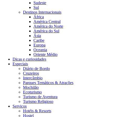
Sudeste
Sul
Destinos Internacionais
África
América Central
América do Norte
América do Sul
Ásia
Caribe
Europa
Oceania
Oriente Médio
Dicas e curiosidades
Especiais
Diário de Bordo
Cruzeiros
Intercâmbio
Parques Temáticos & Atrações
Mochilão
Ecoturismo
Turismo de Aventura
Turismo Religioso
Serviços
Hotéis & Resorts
Hostel