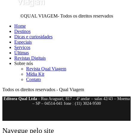
©QUAL VIAGEM- Todos os direitos reservados
Home
Destinos
Dicas e curiosidades
Especiais
Serviços
Últimas
Revistas Digitais
Sobre nós
Revista Qual Viagem
Mídia Kit
Contato
Todos os direitos reservados - Qual Viagem
Editora Qual Ltda
- Rua Araguari, 817 – 4º andar – salas 42/43 – Moema
– SP – 04514-041 fone : (11) 3024-9500
Navegue pelo site