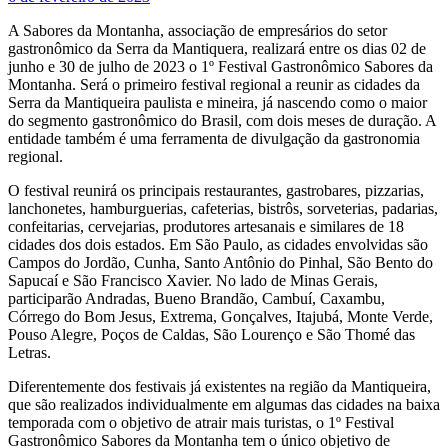
A Sabores da Montanha, associação de empresários do setor
gastronômico da Serra da Mantiquera, realizará entre os dias 02 de
junho e 30 de julho de 2023 o 1º Festival Gastronômico Sabores da
Montanha. Será o primeiro festival regional a reunir as cidades da
Serra da Mantiqueira paulista e mineira, já nascendo como o maior
do segmento gastronômico do Brasil, com dois meses de duração. A
entidade também é uma ferramenta de divulgação da gastronomia
regional.
O festival reunirá os principais restaurantes, gastrobares, pizzarias,
lanchonetes, hamburguerias, cafeterias, bistrôs, sorveterias, padarias,
confeitarias, cervejarias, produtores artesanais e similares de 18
cidades dos dois estados. Em São Paulo, as cidades envolvidas são
Campos do Jordão, Cunha, Santo Antônio do Pinhal, São Bento do
Sapucaí e São Francisco Xavier. No lado de Minas Gerais,
participarão Andradas, Bueno Brandão, Cambuí, Caxambu,
Córrego do Bom Jesus, Extrema, Gonçalves, Itajubá, Monte Verde,
Pouso Alegre, Poços de Caldas, São Lourenço e São Thomé das
Letras.
Diferentemente dos festivais já existentes na região da Mantiqueira,
que são realizados individualmente em algumas das cidades na baixa
temporada com o objetivo de atrair mais turistas, o 1º Festival
Gastronômico Sabores da Montanha tem o único objetivo de