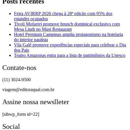
Posts recentes
Feira AVIRRP 2026 chega à 28ª edição com 95% dos
estandes ocupados
Tivoli Mofarrej promove brunch dominical exclusivo com
Mesa Lindt no Must Restaurant
Hotel Premium Campinas amplia protagonismo na hotelaria
do interior paulista
Vila Galé promove experiências especiais para celebrar o Dia
dos Pais
Teatro Amazonas entra para a lista de patrimônios da Unesco
Contate-nos
(11) 3024-9500
viagem@editoraqual.com.br
Assine nossa newslleter
[sibwp_form id=22]
Social