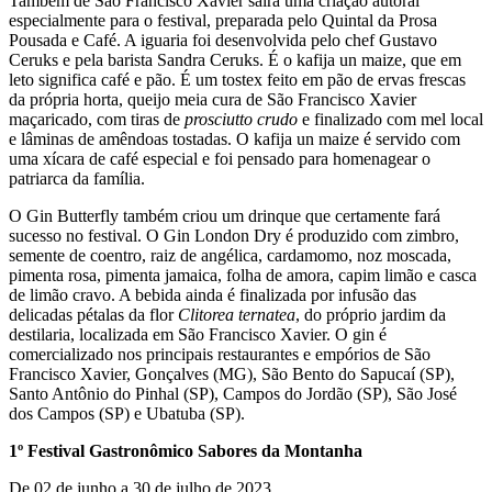
Também de São Francisco Xavier sairá uma criação autoral
especialmente para o festival, preparada pelo Quintal da Prosa
Pousada e Café. A iguaria foi desenvolvida pelo chef Gustavo
Ceruks e pela barista Sandra Ceruks. É o kafija un maize, que em
leto significa café e pão. É um tostex feito em pão de ervas frescas
da própria horta, queijo meia cura de São Francisco Xavier
maçaricado, com tiras de
prosciutto crudo
e finalizado com mel local
e lâminas de amêndoas tostadas. O kafija un maize é servido com
uma xícara de café especial e foi pensado para homenagear o
patriarca da família.
O Gin Butterfly também criou um drinque que certamente fará
sucesso no festival. O Gin London Dry é produzido com zimbro,
semente de coentro, raiz de angélica, cardamomo, noz moscada,
pimenta rosa, pimenta jamaica, folha de amora, capim limão e casca
de limão cravo. A bebida ainda é finalizada por infusão das
delicadas pétalas da flor
Clitorea ternatea
, do próprio jardim da
destilaria, localizada em São Francisco Xavier. O gin é
comercializado nos principais restaurantes e empórios de São
Francisco Xavier, Gonçalves (MG), São Bento do Sapucaí (SP),
Santo Antônio do Pinhal (SP), Campos do Jordão (SP), São José
dos Campos (SP) e Ubatuba (SP).
1º Festival Gastronômico Sabores da Montanha
De 02 de junho a 30 de julho de 2023