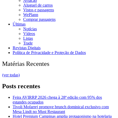
Aviação
Aluguel de carros
Vistos e passagens
WePlann
Comprar passagens
Últimas
Notícias
Vídeos
Listas
Trade
Revistas Digitais
Política de Privacidade e Proteção de Dados
Matérias Recentes
(ver todas)
Posts recentes
Feira AVIRRP 2026 chega à 28ª edição com 95% dos
estandes ocupados
Tivoli Mofarrej promove brunch dominical exclusivo com
Mesa Lindt no Must Restaurant
Hotel Premium Campinas amplia protagonismo na hotelaria