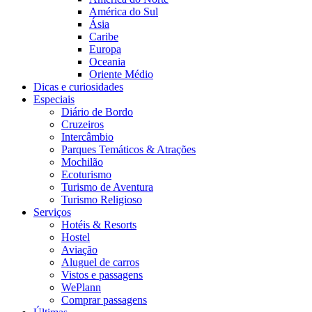
América do Sul
Ásia
Caribe
Europa
Oceania
Oriente Médio
Dicas e curiosidades
Especiais
Diário de Bordo
Cruzeiros
Intercâmbio
Parques Temáticos & Atrações
Mochilão
Ecoturismo
Turismo de Aventura
Turismo Religioso
Serviços
Hotéis & Resorts
Hostel
Aviação
Aluguel de carros
Vistos e passagens
WePlann
Comprar passagens