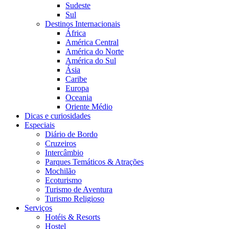
Sudeste
Sul
Destinos Internacionais
África
América Central
América do Norte
América do Sul
Ásia
Caribe
Europa
Oceania
Oriente Médio
Dicas e curiosidades
Especiais
Diário de Bordo
Cruzeiros
Intercâmbio
Parques Temáticos & Atrações
Mochilão
Ecoturismo
Turismo de Aventura
Turismo Religioso
Serviços
Hotéis & Resorts
Hostel