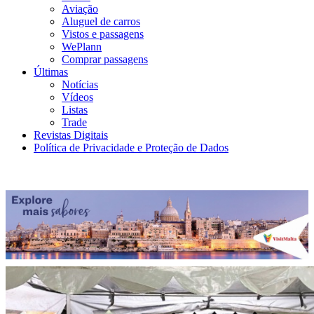
Aviação
Aluguel de carros
Vistos e passagens
WePlann
Comprar passagens
Últimas
Notícias
Vídeos
Listas
Trade
Revistas Digitais
Política de Privacidade e Proteção de Dados