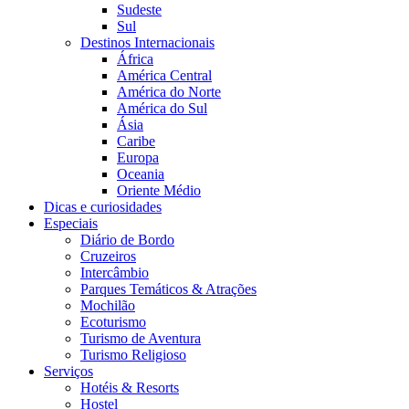
Sudeste
Sul
Destinos Internacionais
África
América Central
América do Norte
América do Sul
Ásia
Caribe
Europa
Oceania
Oriente Médio
Dicas e curiosidades
Especiais
Diário de Bordo
Cruzeiros
Intercâmbio
Parques Temáticos & Atrações
Mochilão
Ecoturismo
Turismo de Aventura
Turismo Religioso
Serviços
Hotéis & Resorts
Hostel