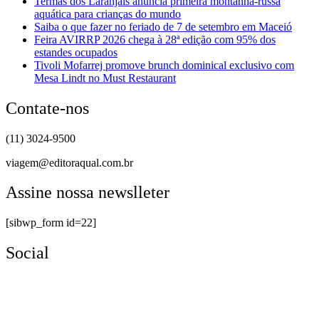
Termas dos Laranjais anuncia primeira montanha-russa
aquática para crianças do mundo
Saiba o que fazer no feriado de 7 de setembro em Maceió
Feira AVIRRP 2026 chega à 28ª edição com 95% dos
estandes ocupados
Tivoli Mofarrej promove brunch dominical exclusivo com
Mesa Lindt no Must Restaurant
Contate-nos
(11) 3024-9500
viagem@editoraqual.com.br
Assine nossa newslleter
[sibwp_form id=22]
Social