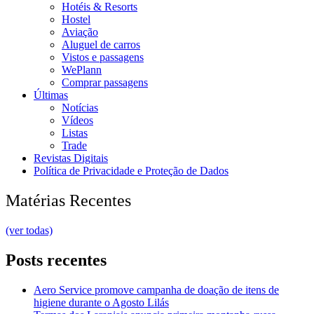
Hotéis & Resorts
Hostel
Aviação
Aluguel de carros
Vistos e passagens
WePlann
Comprar passagens
Últimas
Notícias
Vídeos
Listas
Trade
Revistas Digitais
Política de Privacidade e Proteção de Dados
Matérias Recentes
(ver todas)
Posts recentes
Aero Service promove campanha de doação de itens de
higiene durante o Agosto Lilás