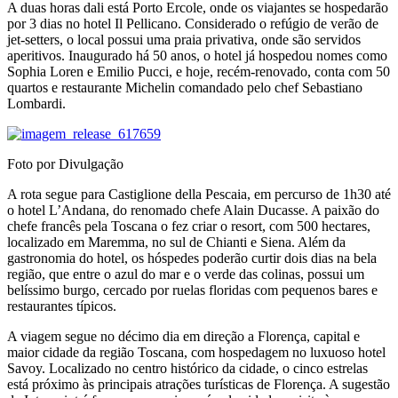
A duas horas dali está Porto Ercole, onde os viajantes se hospedarão
por 3 dias no hotel Il Pellicano. Considerado o refúgio de verão de
jet-setters, o local possui uma praia privativa, onde são servidos
aperitivos. Inaugurado há 50 anos, o hotel já hospedou nomes como
Sophia Loren e Emilio Pucci, e hoje, recém-renovado, conta com 50
quartos e restaurante Michelin comandado pelo chef Sebastiano
Lombardi.
Foto por Divulgação
A rota segue para Castiglione della Pescaia, em percurso de 1h30 até
o hotel L’Andana, do renomado chefe Alain Ducasse. A paixão do
chefe francês pela Toscana o fez criar o resort, com 500 hectares,
localizado em Maremma, no sul de Chianti e Siena. Além da
gastronomia do hotel, os hóspedes poderão curtir dois dias na bela
região, que entre o azul do mar e o verde das colinas, possui um
belíssimo burgo, cercado por ruelas floridas com pequenos bares e
restaurantes típicos.
A viagem segue no décimo dia em direção a Florença, capital e
maior cidade da região Toscana, com hospedagem no luxuoso hotel
Savoy. Localizado no centro histórico da cidade, o cinco estrelas
está próximo às principais atrações turísticas de Florença. A sugestão