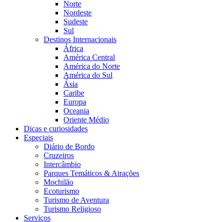
Norte
Nordeste
Sudeste
Sul
Destinos Internacionais
África
América Central
América do Norte
América do Sul
Ásia
Caribe
Europa
Oceania
Oriente Médio
Dicas e curiosidades
Especiais
Diário de Bordo
Cruzeiros
Intercâmbio
Parques Temáticos & Atrações
Mochilão
Ecoturismo
Turismo de Aventura
Turismo Religioso
Serviços