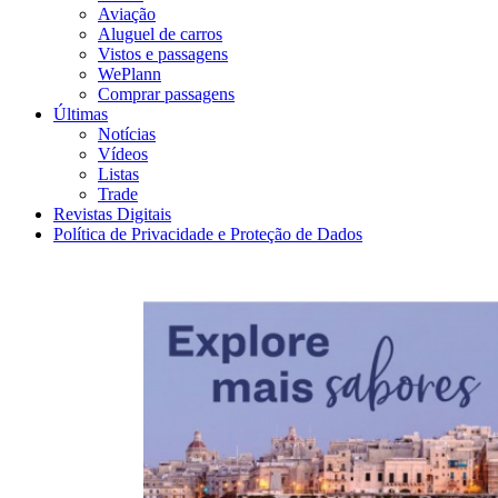
Aviação
Aluguel de carros
Vistos e passagens
WePlann
Comprar passagens
Últimas
Notícias
Vídeos
Listas
Trade
Revistas Digitais
Política de Privacidade e Proteção de Dados