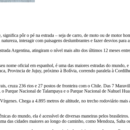
 significa pôr o pé na estrada – seja de carro, de moto ou de motor hom
a natureza, interagir com paisagens deslumbrantes e fazer desvios para 
trada Argentina, atingiram o nível mais alto dos últimos 12 meses entre
, seu nome oficial em espanhol, é uma das maiores estradas do mundo, e
ca, Provincia de Jujuy, próximo à Bolívia, correndo paralela à Cordilh
 cruza 236 rios e 27 postos de fronteira com o Chile. Das 7 Maravilha
s, o Parque Nacional de Talampaya e o Parque Nacional de Nahuel Huap
írgenes. Chega a 4.895 metros de altitude, no trecho rodoviário mais a
nicas do mundo, ela é acessível de diversas maneiras pelos brasileiros
uma das cidades maiores ao longo do caminho, como Mendoza, Salta ou 