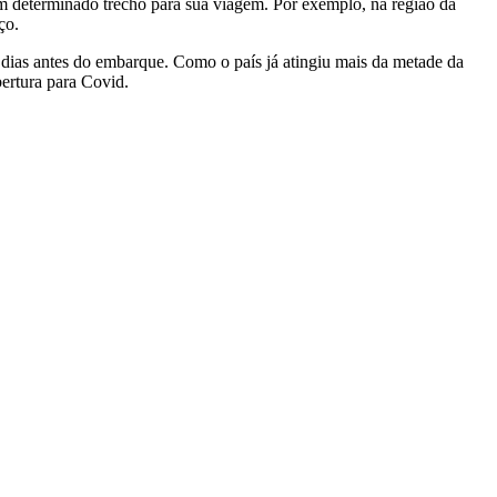
m determinado trecho para sua viagem. Por exemplo, na região da
ço.
4 dias antes do embarque. Como o país já atingiu mais da metade da
ertura para Covid.