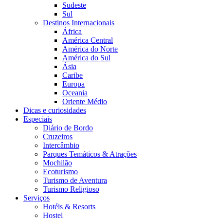
Sudeste
Sul
Destinos Internacionais
África
América Central
América do Norte
América do Sul
Ásia
Caribe
Europa
Oceania
Oriente Médio
Dicas e curiosidades
Especiais
Diário de Bordo
Cruzeiros
Intercâmbio
Parques Temáticos & Atrações
Mochilão
Ecoturismo
Turismo de Aventura
Turismo Religioso
Serviços
Hotéis & Resorts
Hostel