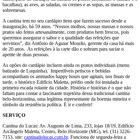
bacalhau), as aves, as saladas, os cremes e as sopas, as massas e as
sobremesas.
A cantina tem no seu cardápio itens que fazem sucesso desde a
inauguração, há 59 anos. “Nossos molhos, nossas massas e nossos
pratos são feitos artesanalmente, com produtos bem frescos, pois
queremos assegurar o sabor e a qualidade das refeições que
servimos”, diz Antônio de Aguiar Mourão, gerente da casa há mais
de 20 anos. As refeições à la carte dão e sobram para saciar o
apetite de duas pessoas.
As opões do cardápio incluem ainda os pratos individuais (menu
batizado de Luquinha). Imperdíveis petiscos e bebidas
acompanham os animados happy hours que agitam, nos finais de
tarde, o histórico Edifício Maletta, prédio onde foi instalada a
primeira escada rolante da cidade. História e histórias é o que não
faltam para contar a fascinante trajetória dessa tradicional cantina
belo-horizontina, uma legítima representante da boemia mineira e
símbolo da resistência política. É ir e conferir!
SERVIÇO
Cantina do Lucas: Av. Augusto de Lima, 233, lojas 18/19, Edifício
Arcângelo Maletta, Centro, Belo Horizonte (MG), tel. (31) 3226-
7153, site:
cantinadolucas.com.br
. Funciona de segunda-feira a