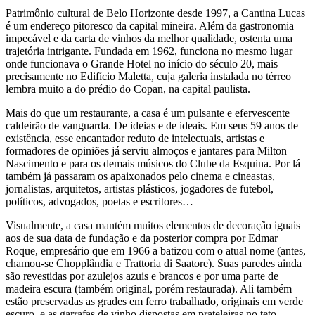
Patrimônio cultural de Belo Horizonte desde 1997, a Cantina Lucas
é um endereço pitoresco da capital mineira. Além da gastronomia
impecável e da carta de vinhos da melhor qualidade, ostenta uma
trajetória intrigante. Fundada em 1962, funciona no mesmo lugar
onde funcionava o Grande Hotel no início do século 20, mais
precisamente no Edifício Maletta, cuja galeria instalada no térreo
lembra muito a do prédio do Copan, na capital paulista.
Mais do que um restaurante, a casa é um pulsante e efervescente
caldeirão de vanguarda. De ideias e de ideais. Em seus 59 anos de
existência, esse encantador reduto de intelectuais, artistas e
formadores de opiniões já serviu almoços e jantares para Milton
Nascimento e para os demais músicos do Clube da Esquina. Por lá
também já passaram os apaixonados pelo cinema e cineastas,
jornalistas, arquitetos, artistas plásticos, jogadores de futebol,
políticos, advogados, poetas e escritores…
Visualmente, a casa mantém muitos elementos de decoração iguais
aos de sua data de fundação e da posterior compra por Edmar
Roque, empresário que em 1966 a batizou com o atual nome (antes,
chamou-se Chopplândia e Trattoria di Saatore). Suas paredes ainda
são revestidas por azulejos azuis e brancos e por uma parte de
madeira escura (também original, porém restaurada). Ali também
estão preservadas as grades em ferro trabalhado, originais em verde
escuro, e as garrafas de vinho dispostas em prateleiras no teto.