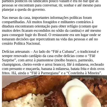
partidos políticos ou sindicatos pouco valiam e era no bar que as
pessoas se encontram para conversar, rir, sonhar e até mesmo para
planejar a queda do governo.
Nas mesas da casa, importantes informações políticas foram
compartilhadas. Ali muitos foragidos e militantes contrários à
ditadura encontraram orientação para obter refúgio (contam que
muitos deles ficaram escondidos no sótão da cantina) e até mesmo
para conseguir fugir do Brasil. O restaurante era um lugar onde se
tomaram decisões que repercutiram na vida das pessoas e até no
cenário Política Nacional.
Delícias artesanais – Ao lado do “Filé a Cubana”, o tradicional e
sempre renovado cardápio da casa exibe delícias como o “Filé
Surprise”, com arroz à piamontese (molho branco, parmesão,
champignon, cheiro-verde e arroz branco), filé à milanesa, recheado
com presunto e muçarela, banana à milanesa, batata frita e dois ovos
fritos. Há, ainda o “Filé à Parmegiana” e a “Costelinha à Mineira”.