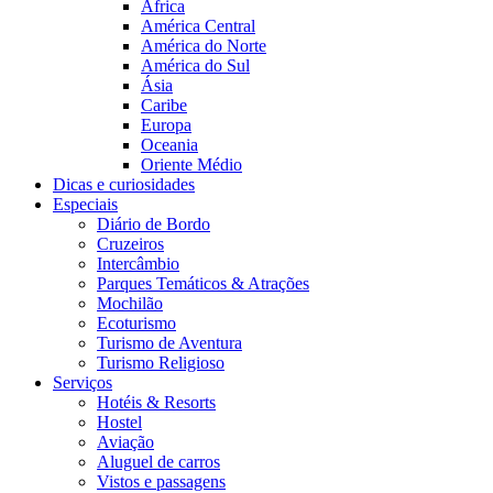
África
América Central
América do Norte
América do Sul
Ásia
Caribe
Europa
Oceania
Oriente Médio
Dicas e curiosidades
Especiais
Diário de Bordo
Cruzeiros
Intercâmbio
Parques Temáticos & Atrações
Mochilão
Ecoturismo
Turismo de Aventura
Turismo Religioso
Serviços
Hotéis & Resorts
Hostel
Aviação
Aluguel de carros
Vistos e passagens