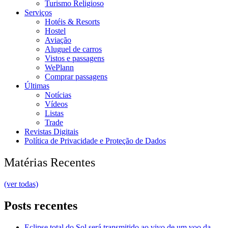
Turismo Religioso
Serviços
Hotéis & Resorts
Hostel
Aviação
Aluguel de carros
Vistos e passagens
WePlann
Comprar passagens
Últimas
Notícias
Vídeos
Listas
Trade
Revistas Digitais
Política de Privacidade e Proteção de Dados
Matérias Recentes
(ver todas)
Posts recentes
Eclipse total do Sol será transmitido ao vivo de um voo da