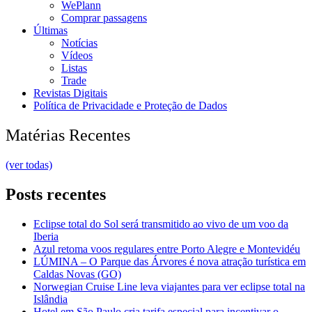
WePlann
Comprar passagens
Últimas
Notícias
Vídeos
Listas
Trade
Revistas Digitais
Política de Privacidade e Proteção de Dados
Matérias Recentes
(ver todas)
Posts recentes
Eclipse total do Sol será transmitido ao vivo de um voo da
Iberia
Azul retoma voos regulares entre Porto Alegre e Montevidéu
LÚMINA – O Parque das Árvores é nova atração turística em
Caldas Novas (GO)
Norwegian Cruise Line leva viajantes para ver eclipse total na
Islândia
Hotel em São Paulo cria tarifa especial para incentivar o