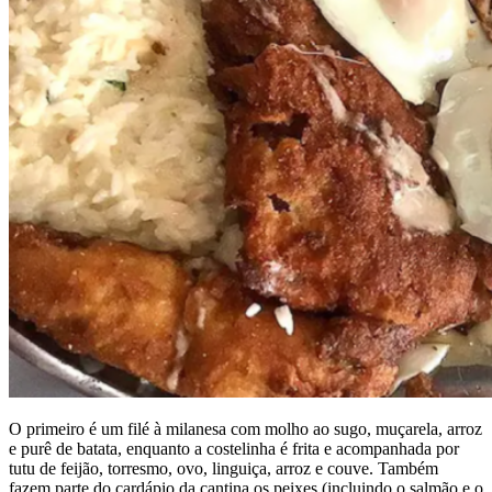
O primeiro é um filé à milanesa com molho ao sugo, muçarela, arroz
e purê de batata, enquanto a costelinha é frita e acompanhada por
tutu de feijão, torresmo, ovo, linguiça, arroz e couve. Também
fazem parte do cardápio da cantina os peixes (incluindo o salmão e o