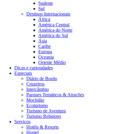
Sudeste
Sul
Destinos Internacionais
África
América Central
América do Norte
América do Sul
Ásia
Caribe
Europa
Oceania
Oriente Médio
Dicas e curiosidades
Especiais
Diário de Bordo
Cruzeiros
Intercâmbio
Parques Temáticos & Atrações
Mochilão
Ecoturismo
Turismo de Aventura
Turismo Religioso
Serviços
Hotéis & Resorts
Hostel