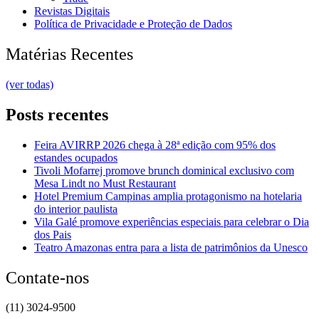
Revistas Digitais
Política de Privacidade e Proteção de Dados
Matérias Recentes
(ver todas)
Posts recentes
Feira AVIRRP 2026 chega à 28ª edição com 95% dos
estandes ocupados
Tivoli Mofarrej promove brunch dominical exclusivo com
Mesa Lindt no Must Restaurant
Hotel Premium Campinas amplia protagonismo na hotelaria
do interior paulista
Vila Galé promove experiências especiais para celebrar o Dia
dos Pais
Teatro Amazonas entra para a lista de patrimônios da Unesco
Contate-nos
(11) 3024-9500