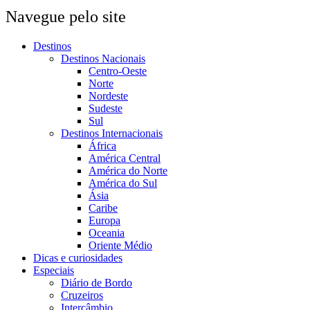
Navegue pelo site
Destinos
Destinos Nacionais
Centro-Oeste
Norte
Nordeste
Sudeste
Sul
Destinos Internacionais
África
América Central
América do Norte
América do Sul
Ásia
Caribe
Europa
Oceania
Oriente Médio
Dicas e curiosidades
Especiais
Diário de Bordo
Cruzeiros
Intercâmbio