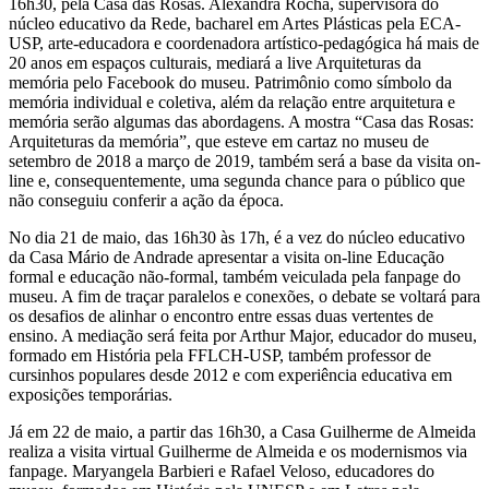
16h30, pela Casa das Rosas. Alexandra Rocha, supervisora do
núcleo educativo da Rede, bacharel em Artes Plásticas pela ECA-
USP, arte-educadora e coordenadora artístico-pedagógica há mais de
20 anos em espaços culturais, mediará a live Arquiteturas da
memória pelo Facebook do museu. Patrimônio como símbolo da
memória individual e coletiva, além da relação entre arquitetura e
memória serão algumas das abordagens. A mostra “Casa das Rosas:
Arquiteturas da memória”, que esteve em cartaz no museu de
setembro de 2018 a março de 2019, também será a base da visita on-
line e, consequentemente, uma segunda chance para o público que
não conseguiu conferir a ação da época.
No dia 21 de maio, das 16h30 às 17h, é a vez do núcleo educativo
da Casa Mário de Andrade apresentar a visita on-line Educação
formal e educação não-formal, também veiculada pela fanpage do
museu. A fim de traçar paralelos e conexões, o debate se voltará para
os desafios de alinhar o encontro entre essas duas vertentes de
ensino. A mediação será feita por Arthur Major, educador do museu,
formado em História pela FFLCH-USP, também professor de
cursinhos populares desde 2012 e com experiência educativa em
exposições temporárias.
Já em 22 de maio, a partir das 16h30, a Casa Guilherme de Almeida
realiza a visita virtual Guilherme de Almeida e os modernismos via
fanpage. Maryangela Barbieri e Rafael Veloso, educadores do