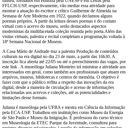
museu, formados em História pela UNESP e em Letras pela
FFLCH-USP, respectivamente, vão mediar essa atividade para
mostrar a atuação do escritor e crítico Guilherme de Almeida na
Semana de Arte Moderna em 1922, quando declamou alguns
poemas próprios. A partir da leitura desses poemas e do contato
virtual com o acervo do museu, serão destacados aspectos
modernistas da multifacetada coleção reunida pelo poeta.Além das
visitas virtuais, palestra e recital completam a programação voltada à
18ª Semana Nacional de Museus.
A Casa Mário de Andrade traz a palestra Produção de conteúdos
culturais na era digital no dia 23 de maio, a partir das 16h30. A
inscrição fica aberta até 22/05 ou até o preenchimento das vagas, por
este link . A museóloga Juliana Monteiro irá ministrar a atividade aos
interessados em geral, como também aos profissionais que atuam em
arquivos, museus, bibliotecas e centros de memória. O objetivo é
fazer com que o público reflita a respeito das inovações da era
digital, desde a maneira de circulação e acesso de informações
relacionadas aos acervos e coleções, até as potencialidades e
limitações desse formato.
Juliana é museóloga pela UFBA e mestra em Ciência da Informação
pela ECA-USP. Trabalhou em instituições como Museu da Energia
de São Paulo e Museu da Imigração. É professora do curso técnico
em Museologia da ETEC Parque da Juventude, consultora para
projetos diversos relacionados à gestão da informação em coleções