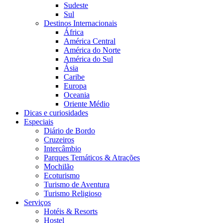
Sudeste
Sul
Destinos Internacionais
África
América Central
América do Norte
América do Sul
Ásia
Caribe
Europa
Oceania
Oriente Médio
Dicas e curiosidades
Especiais
Diário de Bordo
Cruzeiros
Intercâmbio
Parques Temáticos & Atrações
Mochilão
Ecoturismo
Turismo de Aventura
Turismo Religioso
Serviços
Hotéis & Resorts
Hostel