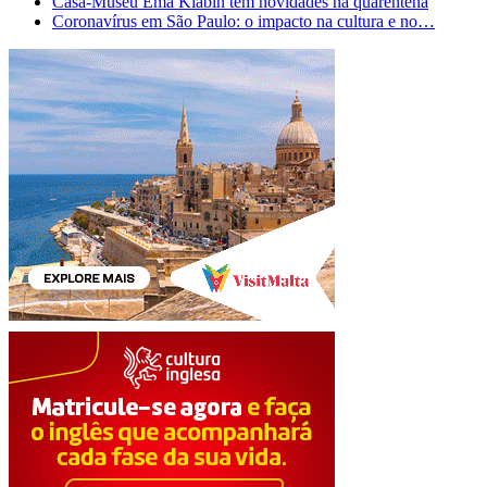
Casa-Museu Ema Klabin tem novidades na quarentena
Coronavírus em São Paulo: o impacto na cultura e no…