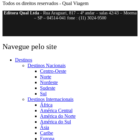
Todos os direitos reservados - Qual Viagem
Editora Qual Ltda
- Rua Araguari, 817 – 4º andar – salas 42/43 – Moema
– SP – 04514-041 fone : (11) 3024-9500
Navegue pelo site
Destinos
Destinos Nacionais
Centro-Oeste
Norte
Nordeste
Sudeste
Sul
Destinos Internacionais
África
América Central
América do Norte
América do Sul
Ásia
Caribe
Europa