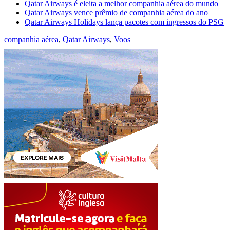
Qatar Airways é eleita a melhor companhia aérea do mundo
Qatar Airways vence prêmio de companhia aérea do ano
Qatar Airways Holidays lança pacotes com ingressos do PSG
companhia aérea
,
Qatar Airways
,
Voos