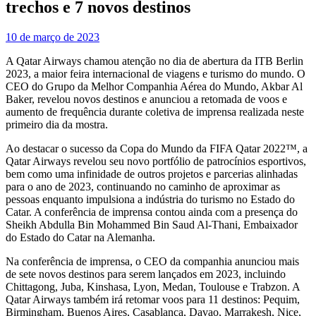
trechos e 7 novos destinos
10 de março de 2023
A Qatar Airways chamou atenção no dia de abertura da ITB Berlin
2023, a maior feira internacional de viagens e turismo do mundo. O
CEO do Grupo da Melhor Companhia Aérea do Mundo, Akbar Al
Baker, revelou novos destinos e anunciou a retomada de voos e
aumento de frequência durante coletiva de imprensa realizada neste
primeiro dia da mostra.
Ao destacar o sucesso da Copa do Mundo da FIFA Qatar 2022™, a
Qatar Airways revelou seu novo portfólio de patrocínios esportivos,
bem como uma infinidade de outros projetos e parcerias alinhadas
para o ano de 2023, continuando no caminho de aproximar as
pessoas enquanto impulsiona a indústria do turismo no Estado do
Catar. A conferência de imprensa contou ainda com a presença do
Sheikh Abdulla Bin Mohammed Bin Saud Al-Thani, Embaixador
do Estado do Catar na Alemanha.
Na conferência de imprensa, o CEO da companhia anunciou mais
de sete novos destinos para serem lançados em 2023, incluindo
Chittagong, Juba, Kinshasa, Lyon, Medan, Toulouse e Trabzon. A
Qatar Airways também irá retomar voos para 11 destinos: Pequim,
Birmingham, Buenos Aires, Casablanca, Davao, Marrakesh, Nice,