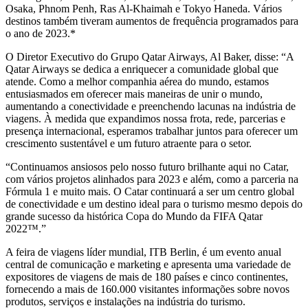
Osaka, Phnom Penh, Ras Al-Khaimah e Tokyo Haneda. Vários
destinos também tiveram aumentos de frequência programados para
o ano de 2023.*
O Diretor Executivo do Grupo Qatar Airways, Al Baker, disse: “A
Qatar Airways se dedica a enriquecer a comunidade global que
atende. Como a melhor companhia aérea do mundo, estamos
entusiasmados em oferecer mais maneiras de unir o mundo,
aumentando a conectividade e preenchendo lacunas na indústria de
viagens. À medida que expandimos nossa frota, rede, parcerias e
presença internacional, esperamos trabalhar juntos para oferecer um
crescimento sustentável e um futuro atraente para o setor.
“Continuamos ansiosos pelo nosso futuro brilhante aqui no Catar,
com vários projetos alinhados para 2023 e além, como a parceria na
Fórmula 1 e muito mais. O Catar continuará a ser um centro global
de conectividade e um destino ideal para o turismo mesmo depois do
grande sucesso da histórica Copa do Mundo da FIFA Qatar
2022™.”
A feira de viagens líder mundial, ITB Berlin, é um evento anual
central de comunicação e marketing e apresenta uma variedade de
expositores de viagens de mais de 180 países e cinco continentes,
fornecendo a mais de 160.000 visitantes informações sobre novos
produtos, serviços e instalações na indústria do turismo.