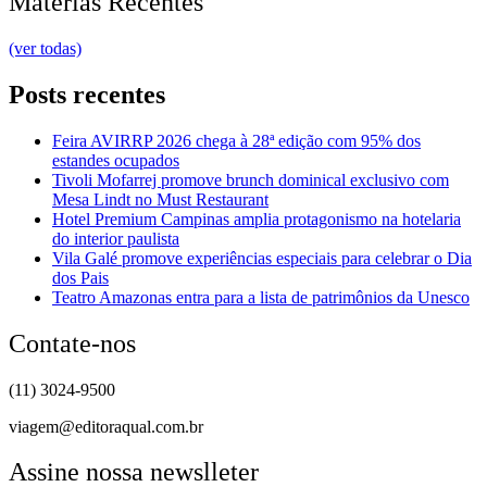
Matérias Recentes
(ver todas)
Posts recentes
Feira AVIRRP 2026 chega à 28ª edição com 95% dos
estandes ocupados
Tivoli Mofarrej promove brunch dominical exclusivo com
Mesa Lindt no Must Restaurant
Hotel Premium Campinas amplia protagonismo na hotelaria
do interior paulista
Vila Galé promove experiências especiais para celebrar o Dia
dos Pais
Teatro Amazonas entra para a lista de patrimônios da Unesco
Contate-nos
(11) 3024-9500
viagem@editoraqual.com.br
Assine nossa newslleter