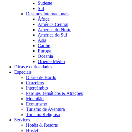
Sudeste
Sul
Destinos Internacionais
África
América Central
América do Norte
América do Sul
Ásia
Caribe
Europa
Oceania
Oriente Médio
Dicas e curiosidades
Especiais
Diário de Bordo
Cruzeiros
Intercâmbio
Parques Temáticos & Atrações
Mochilão
Ecoturismo
Turismo de Aventura
Turismo Religioso
Serviços
Hotéis & Resorts
Hostel