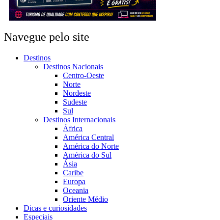
Navegue pelo site
Destinos
Destinos Nacionais
Centro-Oeste
Norte
Nordeste
Sudeste
Sul
Destinos Internacionais
África
América Central
América do Norte
América do Sul
Ásia
Caribe
Europa
Oceania
Oriente Médio
Dicas e curiosidades
Especiais