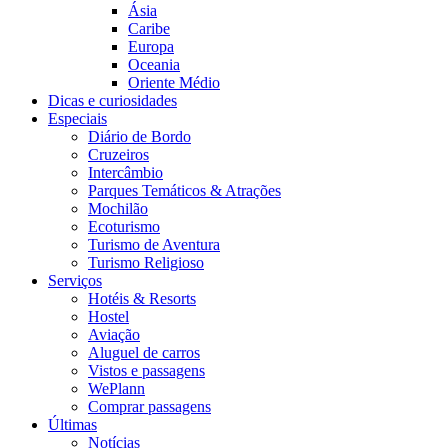
Ásia
Caribe
Europa
Oceania
Oriente Médio
Dicas e curiosidades
Especiais
Diário de Bordo
Cruzeiros
Intercâmbio
Parques Temáticos & Atrações
Mochilão
Ecoturismo
Turismo de Aventura
Turismo Religioso
Serviços
Hotéis & Resorts
Hostel
Aviação
Aluguel de carros
Vistos e passagens
WePlann
Comprar passagens
Últimas
Notícias