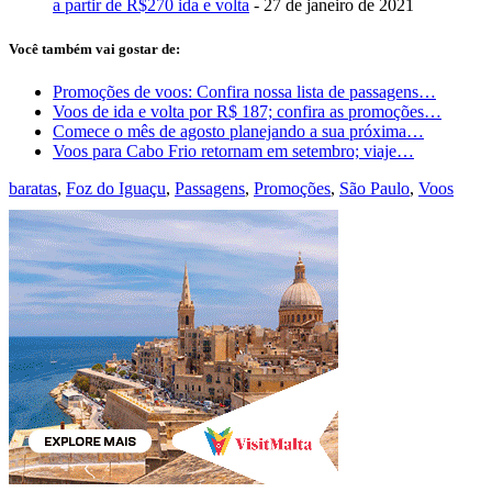
a partir de R$270 ida e volta
- 27 de janeiro de 2021
Você também vai gostar de:
Promoções de voos: Confira nossa lista de passagens…
Voos de ida e volta por R$ 187; confira as promoções…
Comece o mês de agosto planejando a sua próxima…
Voos para Cabo Frio retornam em setembro; viaje…
baratas
,
Foz do Iguaçu
,
Passagens
,
Promoções
,
São Paulo
,
Voos