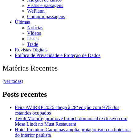
Vistos e passagens
WePlann
Comprar passagens
Últimas
Notícias
Vídeos
Listas
Trade
Revistas Digitais
Política de Privacidade e Proteção de Dados
Matérias Recentes
(ver todas)
Posts recentes
Feira AVIRRP 2026 chega à 28ª edição com 95% dos
estandes ocupados
Tivoli Mofarrej promove brunch dominical exclusivo com
Mesa Lindt no Must Restaurant
Hotel Premium Campinas amplia protagonismo na hotelaria
do interior paulista