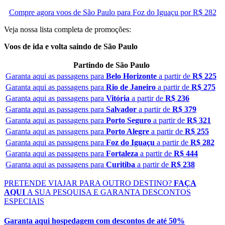
Compre agora voos de São Paulo para Foz do Iguaçu por R$ 282
Veja nossa lista completa de promoções:
Voos de ida e volta saindo de São Paulo
Partindo de São Paulo
Garanta aqui as passagens para
Belo Horizonte
a partir de
R$ 225
Garanta aqui as passagens para
Rio de Janeiro
a partir de
R$ 275
Garanta aqui as passagens para
Vitória
a partir de
R$ 236
Garanta aqui as passagens para
Salvador
a partir de
R$ 379
Garanta aqui as passagens para
Porto Seguro
a partir de
R$ 321
Garanta aqui as passagens para
Porto Alegre
a partir de
R$ 255
Garanta aqui as passagens para
Foz do Iguaçu
a partir de
R$ 282
Garanta aqui as passagens para
Fortaleza
a partir de
R$ 444
Garanta aqui as passagens para
Curitiba
a partir de
R$ 238
PRETENDE VIAJAR PARA OUTRO DESTINO?
FAÇA
AQUI
A SUA PESQUISA E GARANTA DESCONTOS
ESPECIAIS
Garanta aqui
hospedagem com descontos de até 50%