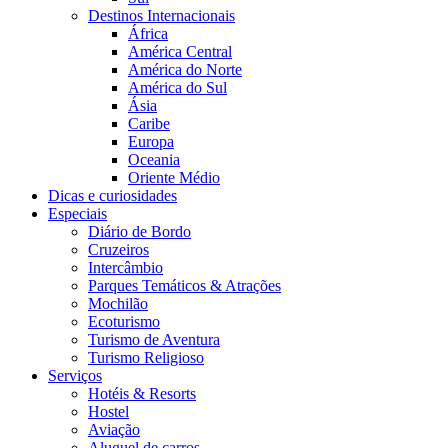
Destinos Internacionais
África
América Central
América do Norte
América do Sul
Ásia
Caribe
Europa
Oceania
Oriente Médio
Dicas e curiosidades
Especiais
Diário de Bordo
Cruzeiros
Intercâmbio
Parques Temáticos & Atrações
Mochilão
Ecoturismo
Turismo de Aventura
Turismo Religioso
Serviços
Hotéis & Resorts
Hostel
Aviação
Aluguel de carros