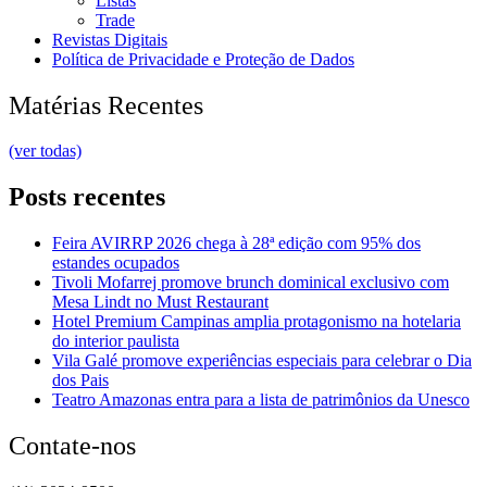
Listas
Trade
Revistas Digitais
Política de Privacidade e Proteção de Dados
Matérias Recentes
(ver todas)
Posts recentes
Feira AVIRRP 2026 chega à 28ª edição com 95% dos
estandes ocupados
Tivoli Mofarrej promove brunch dominical exclusivo com
Mesa Lindt no Must Restaurant
Hotel Premium Campinas amplia protagonismo na hotelaria
do interior paulista
Vila Galé promove experiências especiais para celebrar o Dia
dos Pais
Teatro Amazonas entra para a lista de patrimônios da Unesco
Contate-nos