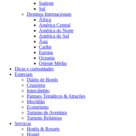
Sudeste
Sul
Destinos Internacionais
África
América Central
América do Norte
América do Sul
Ásia
Caribe
Europa
Oceania
Oriente Médio
Dicas e curiosidades
Especiais
Diário de Bordo
Cruzeiros
Intercâmbio
Parques Temáticos & Atrações
Mochilão
Ecoturismo
Turismo de Aventura
Turismo Religioso
Serviços
Hotéis & Resorts
Hostel