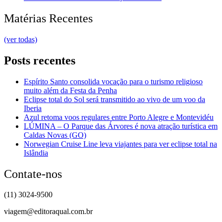
Matérias Recentes
(ver todas)
Posts recentes
Espírito Santo consolida vocação para o turismo religioso
muito além da Festa da Penha
Eclipse total do Sol será transmitido ao vivo de um voo da
Iberia
Azul retoma voos regulares entre Porto Alegre e Montevidéu
LÚMINA – O Parque das Árvores é nova atração turística em
Caldas Novas (GO)
Norwegian Cruise Line leva viajantes para ver eclipse total na
Islândia
Contate-nos
(11) 3024-9500
viagem@editoraqual.com.br