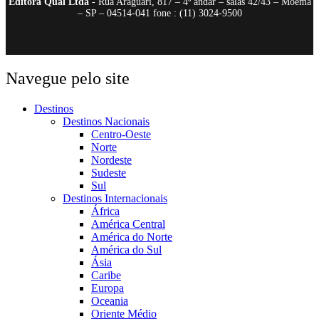
Editora Qual Ltda
- Rua Araguari, 817 – 4º andar – salas 42/43 – Moema
– SP – 04514-041 fone : (11) 3024-9500
Navegue pelo site
Destinos
Destinos Nacionais
Centro-Oeste
Norte
Nordeste
Sudeste
Sul
Destinos Internacionais
África
América Central
América do Norte
América do Sul
Ásia
Caribe
Europa
Oceania
Oriente Médio