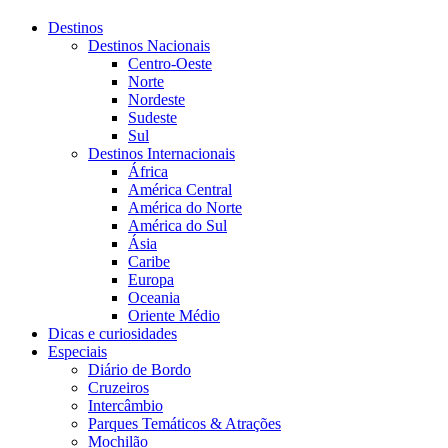
Destinos
Destinos Nacionais
Centro-Oeste
Norte
Nordeste
Sudeste
Sul
Destinos Internacionais
África
América Central
América do Norte
América do Sul
Ásia
Caribe
Europa
Oceania
Oriente Médio
Dicas e curiosidades
Especiais
Diário de Bordo
Cruzeiros
Intercâmbio
Parques Temáticos & Atrações
Mochilão