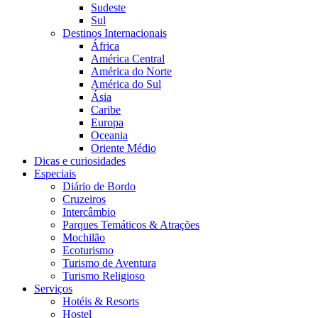
Sudeste
Sul
Destinos Internacionais
África
América Central
América do Norte
América do Sul
Ásia
Caribe
Europa
Oceania
Oriente Médio
Dicas e curiosidades
Especiais
Diário de Bordo
Cruzeiros
Intercâmbio
Parques Temáticos & Atrações
Mochilão
Ecoturismo
Turismo de Aventura
Turismo Religioso
Serviços
Hotéis & Resorts
Hostel