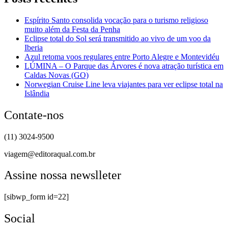
Espírito Santo consolida vocação para o turismo religioso
muito além da Festa da Penha
Eclipse total do Sol será transmitido ao vivo de um voo da
Iberia
Azul retoma voos regulares entre Porto Alegre e Montevidéu
LÚMINA – O Parque das Árvores é nova atração turística em
Caldas Novas (GO)
Norwegian Cruise Line leva viajantes para ver eclipse total na
Islândia
Contate-nos
(11) 3024-9500
viagem@editoraqual.com.br
Assine nossa newslleter
[sibwp_form id=22]
Social