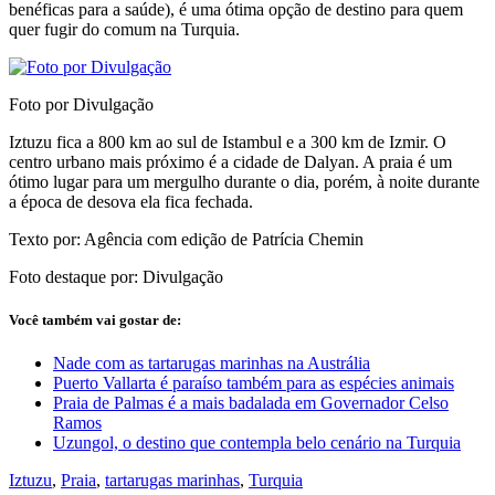
benéficas para a saúde), é uma ótima opção de destino para quem
quer fugir do comum na Turquia.
Foto por Divulgação
Iztuzu fica a 800 km ao sul de Istambul e a 300 km de Izmir. O
centro urbano mais próximo é a cidade de Dalyan. A praia é um
ótimo lugar para um mergulho durante o dia, porém, à noite durante
a época de desova ela fica fechada.
Texto por: Agência com edição de Patrícia Chemin
Foto destaque por: Divulgação
Você também vai gostar de:
Nade com as tartarugas marinhas na Austrália
Puerto Vallarta é paraíso também para as espécies animais
Praia de Palmas é a mais badalada em Governador Celso
Ramos
Uzungol, o destino que contempla belo cenário na Turquia
Iztuzu
,
Praia
,
tartarugas marinhas
,
Turquia