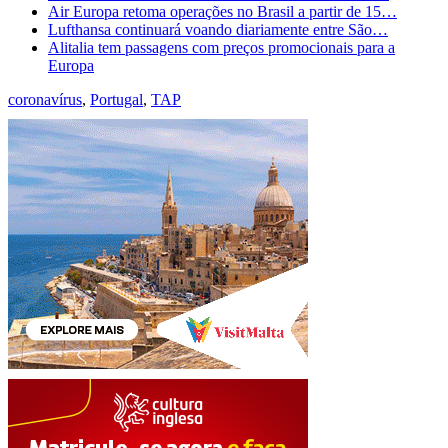
Air Europa retoma operações no Brasil a partir de 15…
Lufthansa continuará voando diariamente entre São…
Alitalia tem passagens com preços promocionais para a
Europa
coronavírus
,
Portugal
,
TAP