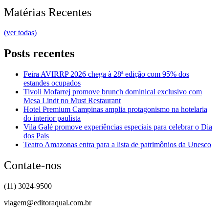
Matérias Recentes
(ver todas)
Posts recentes
Feira AVIRRP 2026 chega à 28ª edição com 95% dos
estandes ocupados
Tivoli Mofarrej promove brunch dominical exclusivo com
Mesa Lindt no Must Restaurant
Hotel Premium Campinas amplia protagonismo na hotelaria
do interior paulista
Vila Galé promove experiências especiais para celebrar o Dia
dos Pais
Teatro Amazonas entra para a lista de patrimônios da Unesco
Contate-nos
(11) 3024-9500
viagem@editoraqual.com.br