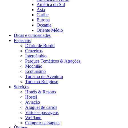
América do Sul
Ásia
Caribe
Europa
Oceania
Oriente Médio
Dicas e curiosidades
Especiais
Diário de Bordo
Cruzeiros
Intercâmbio
Parques Temáticos & Atrações
Mochilão
Ecoturismo
Turismo de Aventura
Turismo Religioso
Serviços
Hotéis & Resorts
Hostel
Aviação
Aluguel de carros
Vistos e passagens
WePlann
Comprar passagens
Últimas