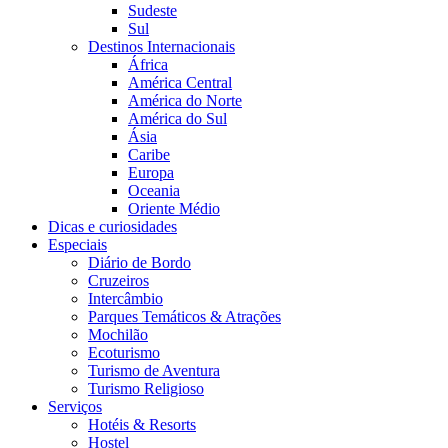
Sudeste
Sul
Destinos Internacionais
África
América Central
América do Norte
América do Sul
Ásia
Caribe
Europa
Oceania
Oriente Médio
Dicas e curiosidades
Especiais
Diário de Bordo
Cruzeiros
Intercâmbio
Parques Temáticos & Atrações
Mochilão
Ecoturismo
Turismo de Aventura
Turismo Religioso
Serviços
Hotéis & Resorts
Hostel