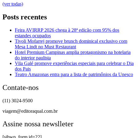
(ver todas)
Posts recentes
Feira AVIRRP 2026 chega à 28ª edição com 95% dos
estandes ocupados
Tivoli Mofarrej promove brunch dominical exclusivo com
Mesa Lindt no Must Restaurant
Hotel Premium Campinas amplia protagonismo na hotelaria
do interior paulista
Vila Galé promove experiências especiais para celebrar o Dia
dos Pais
Teatro Amazonas entra para a lista de patrimônios da Unesco
Contate-nos
(11) 3024-9500
viagem@editoraqual.com.br
Assine nossa newslleter
[sibwp_form id=22]