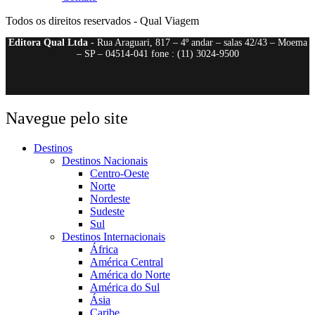
Todos os direitos reservados - Qual Viagem
Editora Qual Ltda
- Rua Araguari, 817 – 4º andar – salas 42/43 – Moema
– SP – 04514-041 fone : (11) 3024-9500
Navegue pelo site
Destinos
Destinos Nacionais
Centro-Oeste
Norte
Nordeste
Sudeste
Sul
Destinos Internacionais
África
América Central
América do Norte
América do Sul
Ásia
Caribe