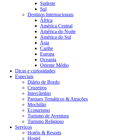
Sudeste
Sul
Destinos Internacionais
África
América Central
América do Norte
América do Sul
Ásia
Caribe
Europa
Oceania
Oriente Médio
Dicas e curiosidades
Especiais
Diário de Bordo
Cruzeiros
Intercâmbio
Parques Temáticos & Atrações
Mochilão
Ecoturismo
Turismo de Aventura
Turismo Religioso
Serviços
Hotéis & Resorts
Hostel