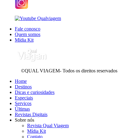
Fale conosco
Quem somos
Mídia Kit
©QUAL VIAGEM- Todos os direitos reservados
Home
Destinos
Dicas e curiosidades
Especiais
Serviços
Últimas
Revistas Digitais
Sobre nós
Revista Qual Viagem
Mídia Kit
Contato