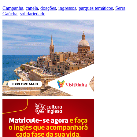
Campanha
,
canela
,
doações
,
ingressos
,
parques temáticos
,
Serra
Gaúcha
,
solidariedade