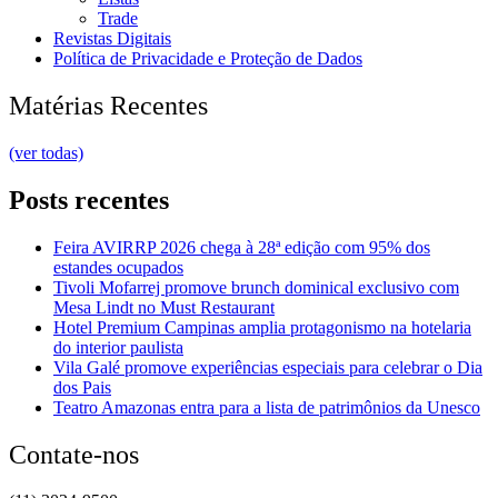
Trade
Revistas Digitais
Política de Privacidade e Proteção de Dados
Matérias Recentes
(ver todas)
Posts recentes
Feira AVIRRP 2026 chega à 28ª edição com 95% dos
estandes ocupados
Tivoli Mofarrej promove brunch dominical exclusivo com
Mesa Lindt no Must Restaurant
Hotel Premium Campinas amplia protagonismo na hotelaria
do interior paulista
Vila Galé promove experiências especiais para celebrar o Dia
dos Pais
Teatro Amazonas entra para a lista de patrimônios da Unesco
Contate-nos