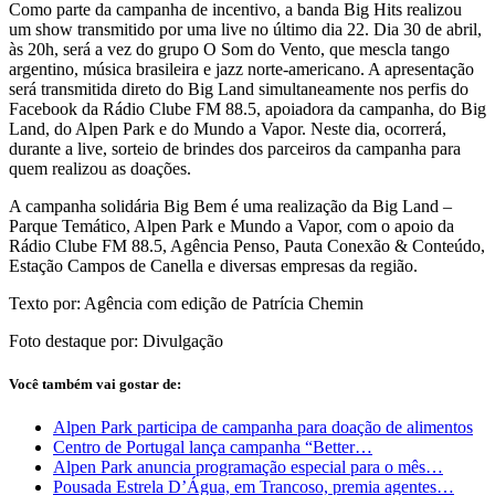
Como parte da campanha de incentivo, a banda Big Hits realizou
um show transmitido por uma live no último dia 22. Dia 30 de abril,
às 20h, será a vez do grupo O Som do Vento, que mescla tango
argentino, música brasileira e jazz norte-americano. A apresentação
será transmitida direto do Big Land simultaneamente nos perfis do
Facebook da Rádio Clube FM 88.5, apoiadora da campanha, do Big
Land, do Alpen Park e do Mundo a Vapor. Neste dia, ocorrerá,
durante a live, sorteio de brindes dos parceiros da campanha para
quem realizou as doações.
A campanha solidária Big Bem é uma realização da Big Land –
Parque Temático, Alpen Park e Mundo a Vapor, com o apoio da
Rádio Clube FM 88.5, Agência Penso, Pauta Conexão & Conteúdo,
Estação Campos de Canella e diversas empresas da região.
Texto por: Agência com edição de Patrícia Chemin
Foto destaque por: Divulgação
Você também vai gostar de:
Alpen Park participa de campanha para doação de alimentos
Centro de Portugal lança campanha “Better…
Alpen Park anuncia programação especial para o mês…
Pousada Estrela D’Água, em Trancoso, premia agentes…