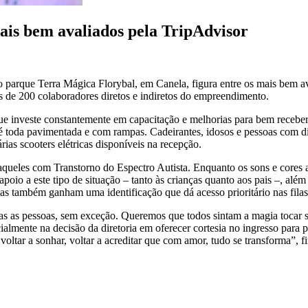
is bem avaliados pela TripAdvisor
 parque Terra Mágica Florybal, em Canela, figura entre os mais bem av
ais de 200 colaboradores diretos e indiretos do empreendimento.
ue investe constantemente em capacitação e melhorias para bem receber 
 é toda pavimentada e com rampas. Cadeirantes, idosos e pessoas com 
ias scooters elétricas disponíveis na recepção.
 aqueles com Transtorno do Espectro Autista. Enquanto os sons e cores 
oio a este tipo de situação – tanto às crianças quanto aos pais –, além
lias também ganham uma identificação que dá acesso prioritário nas filas
das as pessoas, sem exceção. Queremos que todos sintam a magia tocar s
ialmente na decisão da diretoria em oferecer cortesia no ingresso para
oltar a sonhar, voltar a acreditar que com amor, tudo se transforma”, f