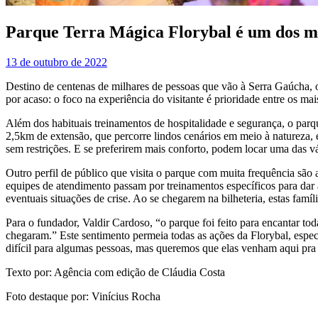
Parque Terra Mágica Florybal é um dos ma
13 de outubro de 2022
Destino de centenas de milhares de pessoas que vão à Serra Gaúcha, o
por acaso: o foco na experiência do visitante é prioridade entre os m
Além dos habituais treinamentos de hospitalidade e segurança, o parq
2,5km de extensão, que percorre lindos cenários em meio à natureza,
sem restrições. E se preferirem mais conforto, podem locar uma das vár
Outro perfil de público que visita o parque com muita frequência são
equipes de atendimento passam por treinamentos específicos para dar ap
eventuais situações de crise. Ao se chegarem na bilheteria, estas famí
Para o fundador, Valdir Cardoso, “o parque foi feito para encantar to
chegaram.” Este sentimento permeia todas as ações da Florybal, espec
difícil para algumas pessoas, mas queremos que elas venham aqui pra v
Texto por: Agência com edição de Cláudia Costa
Foto destaque por: Vinícius Rocha