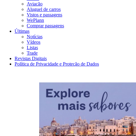
Aviação
Aluguel de carros
Vistos e passagens
WePlann
Comprar passagens
Últimas
Notícias
Vídeos
Listas
Trade
Revistas Digitais
Política de Privacidade e Proteção de Dados