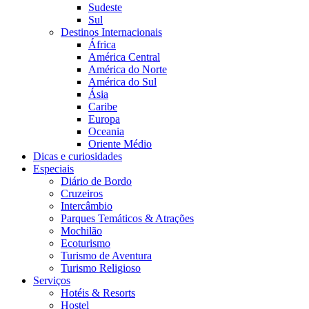
Sudeste
Sul
Destinos Internacionais
África
América Central
América do Norte
América do Sul
Ásia
Caribe
Europa
Oceania
Oriente Médio
Dicas e curiosidades
Especiais
Diário de Bordo
Cruzeiros
Intercâmbio
Parques Temáticos & Atrações
Mochilão
Ecoturismo
Turismo de Aventura
Turismo Religioso
Serviços
Hotéis & Resorts
Hostel