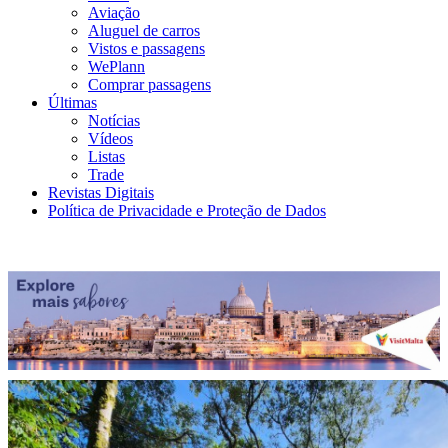
Aviação
Aluguel de carros
Vistos e passagens
WePlann
Comprar passagens
Últimas
Notícias
Vídeos
Listas
Trade
Revistas Digitais
Política de Privacidade e Proteção de Dados