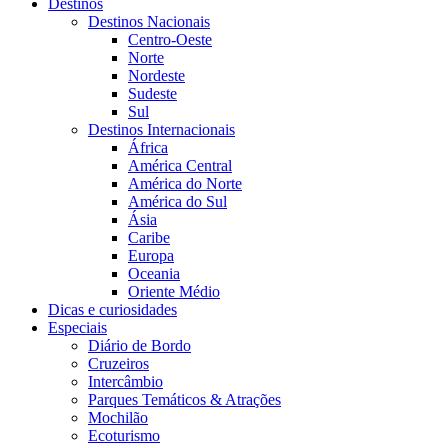
Destinos
Destinos Nacionais
Centro-Oeste
Norte
Nordeste
Sudeste
Sul
Destinos Internacionais
África
América Central
América do Norte
América do Sul
Ásia
Caribe
Europa
Oceania
Oriente Médio
Dicas e curiosidades
Especiais
Diário de Bordo
Cruzeiros
Intercâmbio
Parques Temáticos & Atrações
Mochilão
Ecoturismo