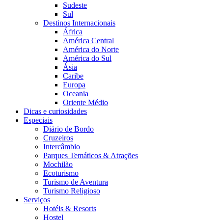
Sudeste
Sul
Destinos Internacionais
África
América Central
América do Norte
América do Sul
Ásia
Caribe
Europa
Oceania
Oriente Médio
Dicas e curiosidades
Especiais
Diário de Bordo
Cruzeiros
Intercâmbio
Parques Temáticos & Atrações
Mochilão
Ecoturismo
Turismo de Aventura
Turismo Religioso
Serviços
Hotéis & Resorts
Hostel