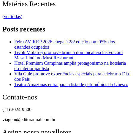
Matérias Recentes
(ver todas)
Posts recentes
Feira AVIRRP 2026 chega à 28ª edição com 95% dos
estandes ocupados
Tivoli Mofarrej promove brunch dominical exclusivo com
Mesa Lindt no Must Restaurant
Hotel Premium Campinas amplia protagonismo na hotelaria
do interior paulista
Vila Galé promove experiências especiais para celebrar o Dia
dos Pais
Teatro Amazonas entra para a lista de patrimônios da Unesco
Contate-nos
(11) 3024-9500
viagem@editoraqual.com.br
Assine nossa newslleter