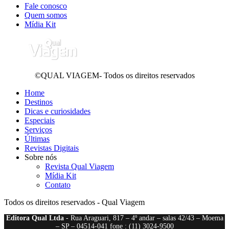
Fale conosco
Quem somos
Mídia Kit
©QUAL VIAGEM- Todos os direitos reservados
Home
Destinos
Dicas e curiosidades
Especiais
Serviços
Últimas
Revistas Digitais
Sobre nós
Revista Qual Viagem
Mídia Kit
Contato
Todos os direitos reservados - Qual Viagem
Editora Qual Ltda
- Rua Araguari, 817 – 4º andar – salas 42/43 – Moema
– SP – 04514-041 fone : (11) 3024-9500