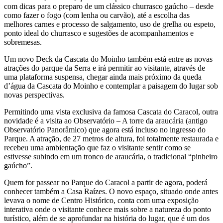
com dicas para o preparo de um clássico churrasco gaúcho – desde
como fazer o fogo (com lenha ou carvão), até a escolha das
melhores carnes e processo de salgamento, uso de grelha ou espeto,
ponto ideal do churrasco e sugestões de acompanhamentos e
sobremesas.
Um novo Deck da Cascata do Moinho também está entre as novas
atrações do parque da Serra e irá permitir ao visitante, através de
uma plataforma suspensa, chegar ainda mais próximo da queda
d’água da Cascata do Moinho e contemplar a paisagem do lugar sob
novas perspectivas.
Permitindo uma vista exclusiva da famosa Cascata do Caracol, outra
novidade é a visita ao Observatório – A torre da araucária (antigo
Observatório Panorâmico) que agora está incluso no ingresso do
Parque. A atração, de 27 metros de altura, foi totalmente restaurada e
recebeu uma ambientação que faz o visitante sentir como se
estivesse subindo em um tronco de araucária, o tradicional “pinheiro
gaúcho”.
Quem for passear no Parque do Caracol a partir de agora, poderá
conhecer também a Casa Raízes. O novo espaço, situado onde antes
levava o nome de Centro Histórico, conta com uma exposição
interativa onde o visitante conhece mais sobre a natureza do ponto
turístico, além de se aprofundar na história do lugar, que é um dos