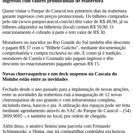
Ingressos com valores promocionais de reabertura
Quem visitar o Parque do Caracol nos primeiros dias da reabertura
garante ingressos com preços promocionais. Os bilhetes comprados
pelo site (www.parquecaracol.com.br) têm valor de R$ 49,90, já os
bilhetes adquiridos na bilheteria (local) custam R$ 59,90. O
estacionamento é cobrado à parte e tem valor de R$ 30.
Moradores ou nascidos no Rio Grande do Sul também têm desconto
e pagam R$ 37 com o “Bilhete Gaúcho”, mediante documentação
comprobatória e compra exclusiva no site. E como já é tradição,
moradores de Canela e Gramado não pagam ingresso e têm
desconto no estacionamento pagando apenas R$ 15.
Novas churrasqueiras e um deck suspenso na Cascata do
Moinho estão entre as novidades
Fechado desde o ano passado para a implantação de novas atrações,
entre as novidades da reabertura está a inauguração de 12 novas
churrasqueiras de uso gratuito e com infraestrutura completa,
incluindo mesa, bancos e pia. A utilização dos espaços pode ser feita
mediante agendamento através do SAC do Parque do Caracol – (54)
3699.9695 -, e também no local, por ordem de chegada.
Além disso, o atrativo firmou uma parceria com Fernando
Schimanoski, o Shima, que irá compartilhar conteúdos exclusivos