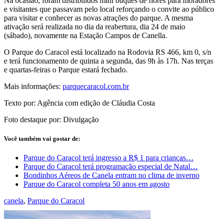
Na ocasião, foram distribuídos mini buquês de flores para moradores
e visitantes que passavam pelo local reforçando o convite ao público
para visitar e conhecer as novas atrações do parque. A mesma
ativação será realizada no dia da reabertura, dia 24 de maio
(sábado), novamente na Estação Campos de Canella.
O Parque do Caracol está localizado na Rodovia RS 466, km 0, s/n
e terá funcionamento de quinta a segunda, das 9h às 17h. Nas terças
e quartas-feiras o Parque estará fechado.
Mais informações:
parquecaracol.com.br
Texto por: Agência com edição de Cláudia Costa
Foto destaque por: Divulgação
Você também vai gostar de:
Parque do Caracol terá ingresso a R$ 1 para crianças…
Parque do Caracol terá programação especial de Natal…
Bondinhos Aéreos de Canela entram no clima de inverno
Parque do Caracol completa 50 anos em agosto
canela
,
Parque do Caracol