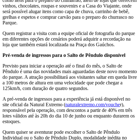
como itens para o preparo do chimarrão, além de lojas que oferecem
vinhos, chocolates, roupas e souvenirs e a Casa do Viajante, onde
será possível alugar itens como capa de chuva, carrinho de bebê,
grelhas e espetos e comprar carvão para o preparo do churrasco no
Parque.
Quem registrar a visita com a equipe oficial de fotografia do parque
em diferentes opções de cenários poderá adquirir a recordação na
loja que também estará localizada na Praça dos Gaúchos.
Pré-venda de ingressos para o Salto de Pêndulo disponível
Previsto para iniciar a operação até o final do mês, o Salto de
Pêndulo é uma das novidades mais aguardadas deste novo momento
do parque. A atração possibilitará aos visitantes saltar em queda livre
a 100 metros de altura em uma velocidade que pode chegar a
125km/h, com duração de quatro segundos.
A pré-venda de ingressos para a experiência já está disponível no
site oficial da Natural Extremo (
naturalextremo.com/vouche
r),
responsável pela operação, com descontos a partir de 40% em três
lotes válidos até às 20h do dia 10 de junho ou enquanto durarem os
estoques.
Quem quiser se aventurar pode escolher o Salto de Pêndulo
Individual ou o Salto de Pêndulo Duplo, modalidade inédita no