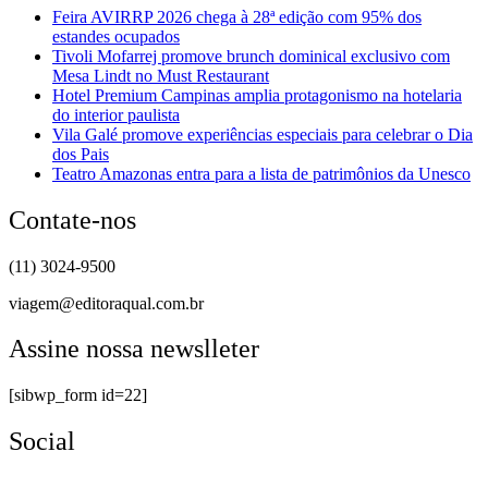
Feira AVIRRP 2026 chega à 28ª edição com 95% dos
estandes ocupados
Tivoli Mofarrej promove brunch dominical exclusivo com
Mesa Lindt no Must Restaurant
Hotel Premium Campinas amplia protagonismo na hotelaria
do interior paulista
Vila Galé promove experiências especiais para celebrar o Dia
dos Pais
Teatro Amazonas entra para a lista de patrimônios da Unesco
Contate-nos
(11) 3024-9500
viagem@editoraqual.com.br
Assine nossa newslleter
[sibwp_form id=22]
Social