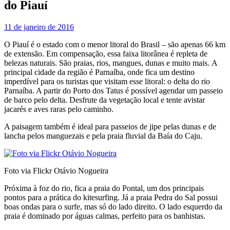
do Piauí
11 de janeiro de 2016
O Piauí é o estado com o menor litoral do Brasil – são apenas 66 km
de extensão. Em compensação, essa faixa litorânea é repleta de
belezas naturais. São praias, rios, mangues, dunas e muito mais. A
principal cidade da região é Parnaíba, onde fica um destino
imperdível para os turistas que visitam esse litoral: o delta do rio
Parnaíba. A partir do Porto dos Tatus é possível agendar um passeio
de barco pelo delta. Desfrute da vegetação local e tente avistar
jacarés e aves raras pelo caminho.
A paisagem também é ideal para passeios de jipe pelas dunas e de
lancha pelos manguezais e pela praia fluvial da Baía do Caju.
Foto via Flickr Otávio Nogueira
Próxima à foz do rio, fica a praia do Pontal, um dos principais
pontos para a prática do kitesurfing. Já a praia Pedra do Sal possui
boas ondas para o surfe, mas só do lado direito. O lado esquerdo da
praia é dominado por águas calmas, perfeito para os banhistas.