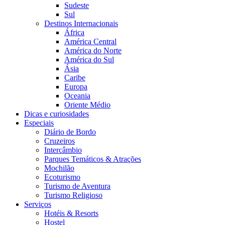
Sudeste
Sul
Destinos Internacionais
África
América Central
América do Norte
América do Sul
Ásia
Caribe
Europa
Oceania
Oriente Médio
Dicas e curiosidades
Especiais
Diário de Bordo
Cruzeiros
Intercâmbio
Parques Temáticos & Atrações
Mochilão
Ecoturismo
Turismo de Aventura
Turismo Religioso
Serviços
Hotéis & Resorts
Hostel