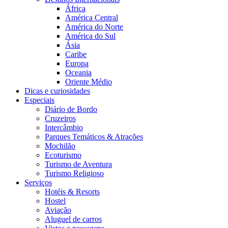
África
América Central
América do Norte
América do Sul
Ásia
Caribe
Europa
Oceania
Oriente Médio
Dicas e curiosidades
Especiais
Diário de Bordo
Cruzeiros
Intercâmbio
Parques Temáticos & Atrações
Mochilão
Ecoturismo
Turismo de Aventura
Turismo Religioso
Serviços
Hotéis & Resorts
Hostel
Aviação
Aluguel de carros