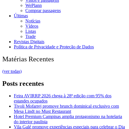
Vistos e passagens
WePlann
Comprar passagens
Últimas
Notícias
Vídeos
Listas
Trade
Revistas Digitais
Política de Privacidade e Proteção de Dados
Matérias Recentes
(ver todas)
Posts recentes
Feira AVIRRP 2026 chega à 28ª edição com 95% dos
estandes ocupados
Tivoli Mofarrej promove brunch dominical exclusivo com
Mesa Lindt no Must Restaurant
Hotel Premium Campinas amplia protagonismo na hotelaria
do interior paulista
Vila Galé promove experiências especiais para celebrar o Dia