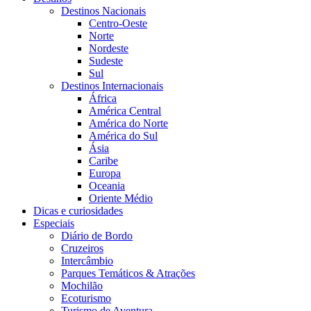
Destinos Nacionais
Centro-Oeste
Norte
Nordeste
Sudeste
Sul
Destinos Internacionais
África
América Central
América do Norte
América do Sul
Ásia
Caribe
Europa
Oceania
Oriente Médio
Dicas e curiosidades
Especiais
Diário de Bordo
Cruzeiros
Intercâmbio
Parques Temáticos & Atrações
Mochilão
Ecoturismo
Turismo de Aventura