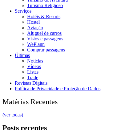
Turismo Religioso
Serviços
Hotéis & Resorts
Hostel
Aviação
Aluguel de carros
Vistos e passagens
WePlann
Comprar passagens
Últimas
Notícias
Vídeos
Listas
Trade
Revistas Digitais
Política de Privacidade e Proteção de Dados
Matérias Recentes
(ver todas)
Posts recentes