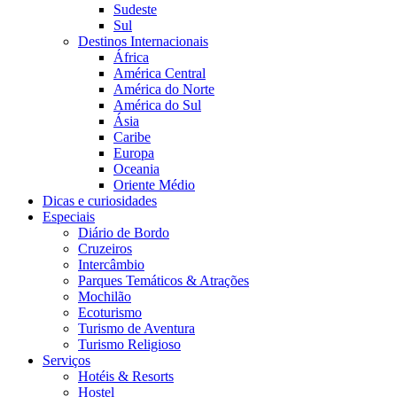
Sudeste
Sul
Destinos Internacionais
África
América Central
América do Norte
América do Sul
Ásia
Caribe
Europa
Oceania
Oriente Médio
Dicas e curiosidades
Especiais
Diário de Bordo
Cruzeiros
Intercâmbio
Parques Temáticos & Atrações
Mochilão
Ecoturismo
Turismo de Aventura
Turismo Religioso
Serviços
Hotéis & Resorts
Hostel