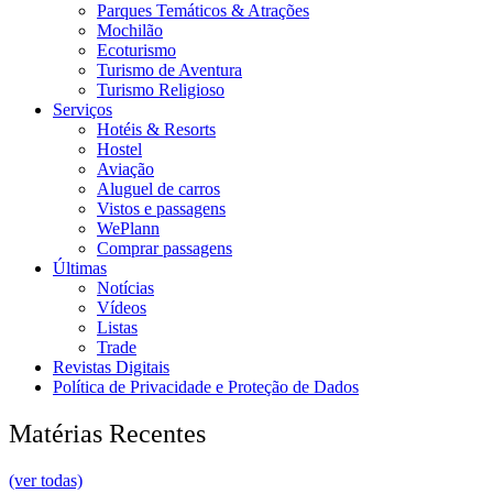
Parques Temáticos & Atrações
Mochilão
Ecoturismo
Turismo de Aventura
Turismo Religioso
Serviços
Hotéis & Resorts
Hostel
Aviação
Aluguel de carros
Vistos e passagens
WePlann
Comprar passagens
Últimas
Notícias
Vídeos
Listas
Trade
Revistas Digitais
Política de Privacidade e Proteção de Dados
Matérias Recentes
(ver todas)