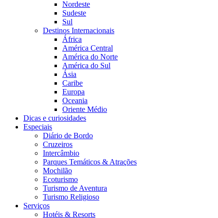
Nordeste
Sudeste
Sul
Destinos Internacionais
África
América Central
América do Norte
América do Sul
Ásia
Caribe
Europa
Oceania
Oriente Médio
Dicas e curiosidades
Especiais
Diário de Bordo
Cruzeiros
Intercâmbio
Parques Temáticos & Atrações
Mochilão
Ecoturismo
Turismo de Aventura
Turismo Religioso
Serviços
Hotéis & Resorts