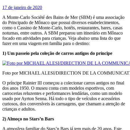
17 de janeiro de 2020
A Monte-Carlo Société des Bains de Mer (SBM) é uma associação
do Principado de Mônaco que possui diversos estabelecimentos,
como o Cassino de Monte-Carlo, hotéis, restaurantes, bares, casas
noturnas, entre outros. A SBM preparou um itinerário em Mônaco
focado em atividades para crianças. Veja abaixo uma lista do que
fazer em uma viagem em família para o destino:
1) Um passeio pela coleção de carros antigos do príncipe
Foto por MICHAEL ALESI/DIRECTION DE LA COMMUNICA
O príncipe Rainier III começou a colecionar carros antigos no final
dos anos 1950. O museu conta com modelos esportivos, com
carrocerias reluzentes e performances lendárias, como um modelo
usado por Ayrton Senna. Há todo o tipo de veículos e acessórios
curiosos, dos conversíveis às carruagens, que chamam a atenção de
crianças e adultos.
2) Almoço no Stars’n Bars
A atmosfera familiar do Stars’n Bars já tem mais de 20 anos. Este