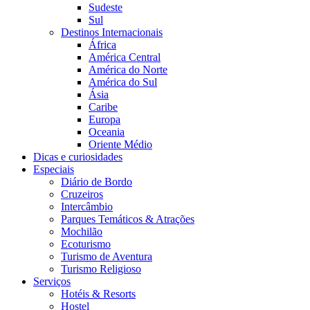
Sudeste
Sul
Destinos Internacionais
África
América Central
América do Norte
América do Sul
Ásia
Caribe
Europa
Oceania
Oriente Médio
Dicas e curiosidades
Especiais
Diário de Bordo
Cruzeiros
Intercâmbio
Parques Temáticos & Atrações
Mochilão
Ecoturismo
Turismo de Aventura
Turismo Religioso
Serviços
Hotéis & Resorts
Hostel