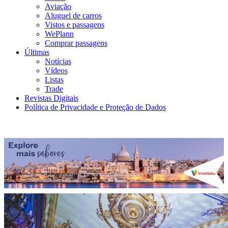
Aviação
Aluguel de carros
Vistos e passagens
WePlann
Comprar passagens
Últimas
Notícias
Vídeos
Listas
Trade
Revistas Digitais
Política de Privacidade e Proteção de Dados