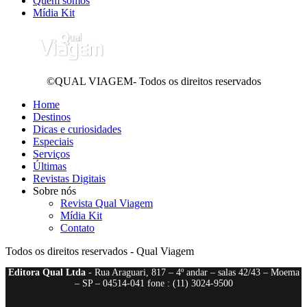
Quem somos
Mídia Kit
©QUAL VIAGEM- Todos os direitos reservados
Home
Destinos
Dicas e curiosidades
Especiais
Serviços
Últimas
Revistas Digitais
Sobre nós
Revista Qual Viagem
Mídia Kit
Contato
Todos os direitos reservados - Qual Viagem
Editora Qual Ltda
- Rua Araguari, 817 – 4º andar – salas 42/43 – Moema
– SP – 04514-041 fone : (11) 3024-9500