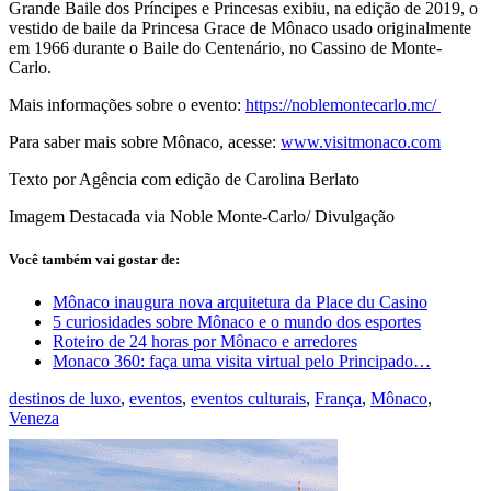
Grande Baile dos Príncipes e Princesas exibiu, na edição de 2019, o
vestido de baile da Princesa Grace de Mônaco usado originalmente
em 1966 durante o Baile do Centenário, no Cassino de Monte-
Carlo.
Mais informações sobre o evento:
https://noblemontecarlo.mc/
Para saber mais sobre Mônaco, acesse:
www.visitmonaco.com
Texto por Agência com edição de Carolina Berlato
Imagem Destacada via Noble Monte-Carlo/ Divulgação
Você também vai gostar de:
Mônaco inaugura nova arquitetura da Place du Casino
5 curiosidades sobre Mônaco e o mundo dos esportes
Roteiro de 24 horas por Mônaco e arredores
Monaco 360: faça uma visita virtual pelo Principado…
destinos de luxo
,
eventos
,
eventos culturais
,
França
,
Mônaco
,
Veneza