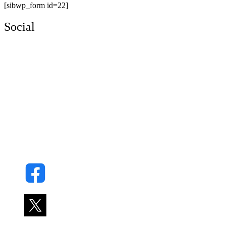
[sibwp_form id=22]
Social