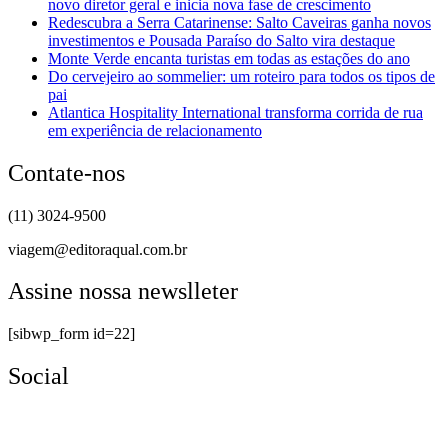
novo diretor geral e inicia nova fase de crescimento
Redescubra a Serra Catarinense: Salto Caveiras ganha novos
investimentos e Pousada Paraíso do Salto vira destaque
Monte Verde encanta turistas em todas as estações do ano
Do cervejeiro ao sommelier: um roteiro para todos os tipos de
pai
Atlantica Hospitality International transforma corrida de rua
em experiência de relacionamento
Contate-nos
(11) 3024-9500
viagem@editoraqual.com.br
Assine nossa newslleter
[sibwp_form id=22]
Social