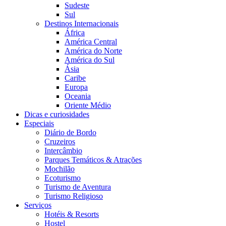
Sudeste
Sul
Destinos Internacionais
África
América Central
América do Norte
América do Sul
Ásia
Caribe
Europa
Oceania
Oriente Médio
Dicas e curiosidades
Especiais
Diário de Bordo
Cruzeiros
Intercâmbio
Parques Temáticos & Atrações
Mochilão
Ecoturismo
Turismo de Aventura
Turismo Religioso
Serviços
Hotéis & Resorts
Hostel