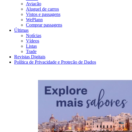
Aviação
Aluguel de carros
Vistos e passagens
WePlann
Comprar passagens
Últimas
Notícias
Vídeos
Listas
Trade
Revistas Digitais
Política de Privacidade e Proteção de Dados