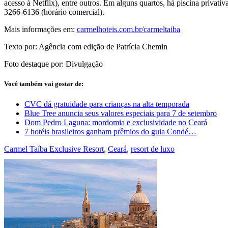
acesso à Netflix), entre outros. Em alguns quartos, há piscina privativ
3266-6136 (horário comercial).
Mais informações em:
carmelhoteis.com.br/carmeltaiba
Texto por: Agência com edição de Patrícia Chemin
Foto destaque por: Divulgação
Você também vai gostar de:
CVC dá gratuidade para crianças na alta temporada
Blue Tree anuncia seus valores especiais para 7 de setembro
Dom Pedro Laguna: mordomia e exclusividade no Ceará
7 hotéis brasileiros ganham prêmios do guia Condé…
Carmel Taíba Exclusive Resort
,
Ceará
,
resort de luxo