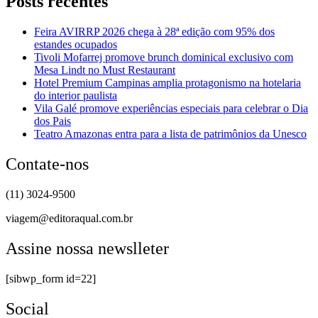
Posts recentes
Feira AVIRRP 2026 chega à 28ª edição com 95% dos
estandes ocupados
Tivoli Mofarrej promove brunch dominical exclusivo com
Mesa Lindt no Must Restaurant
Hotel Premium Campinas amplia protagonismo na hotelaria
do interior paulista
Vila Galé promove experiências especiais para celebrar o Dia
dos Pais
Teatro Amazonas entra para a lista de patrimônios da Unesco
Contate-nos
(11) 3024-9500
viagem@editoraqual.com.br
Assine nossa newslleter
[sibwp_form id=22]
Social