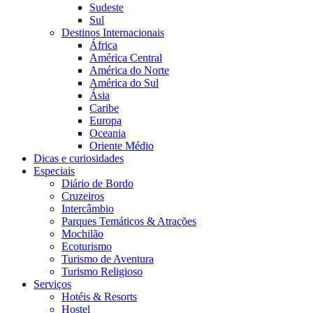
Sudeste
Sul
Destinos Internacionais
África
América Central
América do Norte
América do Sul
Ásia
Caribe
Europa
Oceania
Oriente Médio
Dicas e curiosidades
Especiais
Diário de Bordo
Cruzeiros
Intercâmbio
Parques Temáticos & Atrações
Mochilão
Ecoturismo
Turismo de Aventura
Turismo Religioso
Serviços
Hotéis & Resorts
Hostel