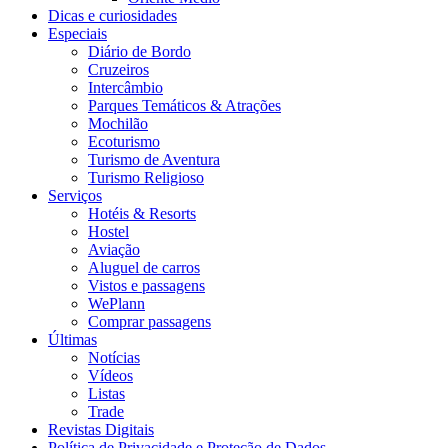
Dicas e curiosidades
Especiais
Diário de Bordo
Cruzeiros
Intercâmbio
Parques Temáticos & Atrações
Mochilão
Ecoturismo
Turismo de Aventura
Turismo Religioso
Serviços
Hotéis & Resorts
Hostel
Aviação
Aluguel de carros
Vistos e passagens
WePlann
Comprar passagens
Últimas
Notícias
Vídeos
Listas
Trade
Revistas Digitais
Política de Privacidade e Proteção de Dados