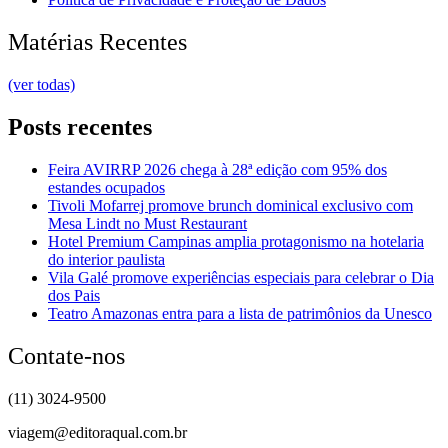
Matérias Recentes
(ver todas)
Posts recentes
Feira AVIRRP 2026 chega à 28ª edição com 95% dos
estandes ocupados
Tivoli Mofarrej promove brunch dominical exclusivo com
Mesa Lindt no Must Restaurant
Hotel Premium Campinas amplia protagonismo na hotelaria
do interior paulista
Vila Galé promove experiências especiais para celebrar o Dia
dos Pais
Teatro Amazonas entra para a lista de patrimônios da Unesco
Contate-nos
(11) 3024-9500
viagem@editoraqual.com.br