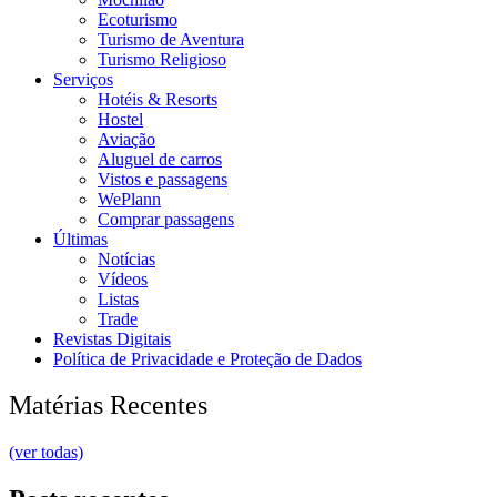
Ecoturismo
Turismo de Aventura
Turismo Religioso
Serviços
Hotéis & Resorts
Hostel
Aviação
Aluguel de carros
Vistos e passagens
WePlann
Comprar passagens
Últimas
Notícias
Vídeos
Listas
Trade
Revistas Digitais
Política de Privacidade e Proteção de Dados
Matérias Recentes
(ver todas)