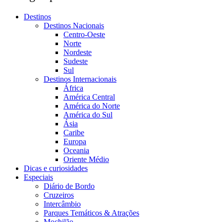
Destinos
Destinos Nacionais
Centro-Oeste
Norte
Nordeste
Sudeste
Sul
Destinos Internacionais
África
América Central
América do Norte
América do Sul
Ásia
Caribe
Europa
Oceania
Oriente Médio
Dicas e curiosidades
Especiais
Diário de Bordo
Cruzeiros
Intercâmbio
Parques Temáticos & Atrações
Mochilão