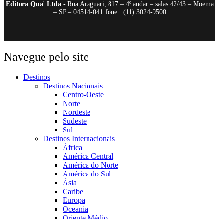
Editora Qual Ltda
- Rua Araguari, 817 – 4º andar – salas 42/43 – Moema
– SP – 04514-041 fone : (11) 3024-9500
Navegue pelo site
Destinos
Destinos Nacionais
Centro-Oeste
Norte
Nordeste
Sudeste
Sul
Destinos Internacionais
África
América Central
América do Norte
América do Sul
Ásia
Caribe
Europa
Oceania
Oriente Médio