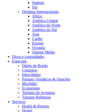
Sudeste
Sul
Destinos Internacionais
África
América Central
América do Norte
América do Sul
Ásia
Caribe
Europa
Oceania
Oriente Médio
Dicas e curiosidades
Especiais
Diário de Bordo
Cruzeiros
Intercâmbio
Parques Temáticos & Atrações
Mochilão
Ecoturismo
Turismo de Aventura
Turismo Religioso
Serviços
Hotéis & Resorts
Hostel