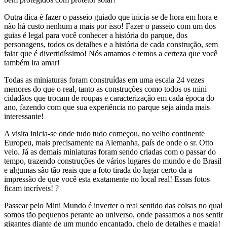
Outra dica é fazer o passeio guiado que inicia-se de hora em hora e
não há custo nenhum a mais por isso! Fazer o passeio com um dos
guias é legal para você conhecer a história do parque, dos
personagens, todos os detalhes e a história de cada construção, sem
falar que é divertidíssimo! Nós amamos e temos a certeza que você
também ira amar!
Todas as miniaturas foram construídas em uma escala 24 vezes
menores do que o real, tanto as construções como todos os mini
cidadãos que trocam de roupas e caracterização em cada época do
ano, fazendo com que sua experiência no parque seja ainda mais
interessante!
A visita inicia-se onde tudo tudo começou, no velho continente
Europeu, mais precisamente na Alemanha, país de onde o sr. Otto
veio. Já as demais miniaturas foram sendo criadas com o passar do
tempo, trazendo construções de vários lugares do mundo e do Brasil
e algumas são tão reais que a foto tirada do lugar certo da a
impressão de que você esta exatamente no local real! Essas fotos
ficam incríveis! ?
Passear pelo Mini Mundo é inverter o real sentido das coisas no qual
somos tão pequenos perante ao universo, onde passamos a nos sentir
gigantes diante de um mundo encantado, cheio de detalhes e magia!