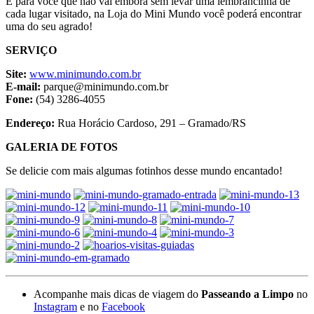
E para você que não vai embora sem levar uma lembrancinha de
cada lugar visitado, na Loja do Mini Mundo você poderá encontrar
uma do seu agrado!
SERVIÇO
Site:
www.minimundo.com.br
E-mail:
parque@minimundo.com.br
Fone:
(54) 3286-4055
Endereço:
Rua Horácio Cardoso, 291 – Gramado/RS
GALERIA DE FOTOS
Se delicie com mais algumas fotinhos desse mundo encantado!
Acompanhe mais dicas de viagem do
Passeando a Limpo
no
Instagram
e no
Facebook