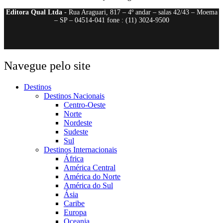
Editora Qual Ltda
- Rua Araguari, 817 – 4º andar – salas 42/43 – Moema
– SP – 04514-041 fone : (11) 3024-9500
Navegue pelo site
Destinos
Destinos Nacionais
Centro-Oeste
Norte
Nordeste
Sudeste
Sul
Destinos Internacionais
África
América Central
América do Norte
América do Sul
Ásia
Caribe
Europa
Oceania