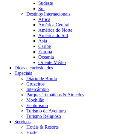
Sudeste
Sul
Destinos Internacionais
África
América Central
América do Norte
América do Sul
Ásia
Caribe
Europa
Oceania
Oriente Médio
Dicas e curiosidades
Especiais
Diário de Bordo
Cruzeiros
Intercâmbio
Parques Temáticos & Atrações
Mochilão
Ecoturismo
Turismo de Aventura
Turismo Religioso
Serviços
Hotéis & Resorts
Hostel