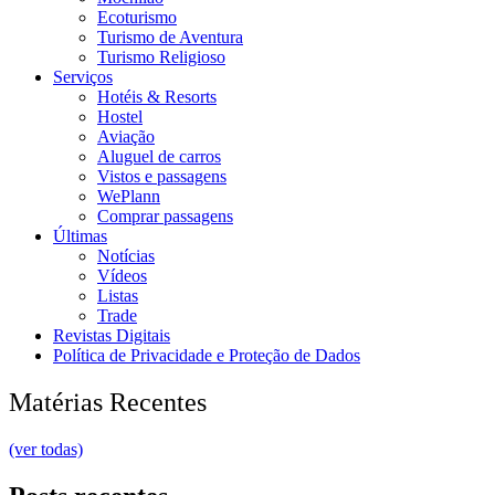
Ecoturismo
Turismo de Aventura
Turismo Religioso
Serviços
Hotéis & Resorts
Hostel
Aviação
Aluguel de carros
Vistos e passagens
WePlann
Comprar passagens
Últimas
Notícias
Vídeos
Listas
Trade
Revistas Digitais
Política de Privacidade e Proteção de Dados
Matérias Recentes
(ver todas)