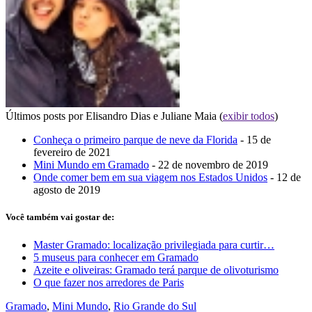
Últimos posts por Elisandro Dias e Juliane Maia
(
exibir todos
)
Conheça o primeiro parque de neve da Florida
- 15 de
fevereiro de 2021
Mini Mundo em Gramado
- 22 de novembro de 2019
Onde comer bem em sua viagem nos Estados Unidos
- 12 de
agosto de 2019
Você também vai gostar de:
Master Gramado: localização privilegiada para curtir…
5 museus para conhecer em Gramado
Azeite e oliveiras: Gramado terá parque de olivoturismo
O que fazer nos arredores de Paris
Gramado
,
Mini Mundo
,
Rio Grande do Sul