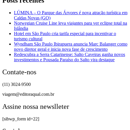
Posts recentes
LÚMINA – O Parque das Árvores é nova atração turística em
Caldas Novas (GO)
Norwegian Cruise Line leva viajantes para ver eclipse total na
Islândia
Hotel em São Paulo cria tarifa especial para incentivar o
turismo cultural
Wyndham São Paulo Ibirapuera anuncia Marc Balanger como
novo diretor geral e inicia nova fase de crescimento
Redescubra a Serra Catarinense: Salto Caveiras ganha novos
investimentos e Pousada Paraíso do Salto vira destaque
Contate-nos
(11) 3024-9500
viagem@editoraqual.com.br
Assine nossa newslleter
[sibwp_form id=22]