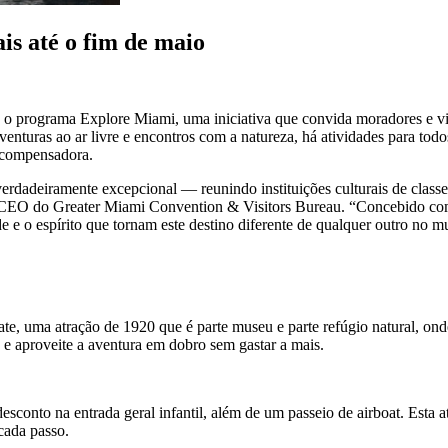
is até o fim de maio
rograma Explore Miami, uma iniciativa que convida moradores e visita
enturas ao ar livre e encontros com a natureza, há atividades para todos
recompensadora.
rdadeiramente excepcional — reunindo instituições culturais de classe 
e CEO do Greater Miami Convention & Visitors Bureau. “Concebido com
e e o espírito que tornam este destino diferente de qualquer outro no 
state, uma atração de 1920 que é parte museu e parte refúgio natural, o
 e aproveite a aventura em dobro sem gastar a mais.
onto na entrada geral infantil, além de um passeio de airboat. Esta atr
cada passo.