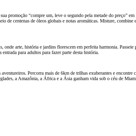
 sua promoção “compre um, leve o segundo pela metade do preço” em pe
meio de centenas de óleos globais e notas aromáticas. Misture, combine
de arte, história e jardins florescem em perfeita harmonia. Passeie po
ntrada para adultos para fazer parte desta história.
ventureiros. Percorra mais de 6km de trilhas exuberantes e encontre c
rglades, a Amazônia, a África e a Ásia ganham vida sob o céu de Miami.