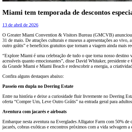
Miami tem temporada de descontos especia
13 de abril de 2026
O Greater Miami Convention & Visitors Bureau (GMCVB) anunciou o p
31 de maio. De atrações culturais e museus a apresentações ao vivo, av
outro grátis” e benefícios gratuitos que tornam a viagem ainda mais 
“Explore Miami é uma celebração de tudo o que torna nosso destino ve
acessíveis quanto emocionantes”, disse David Whitaker, presidente 
da Grande Miami e Miami Beach e redescobrir a energia, a criatividad
Confira alguns destaques abaixo:
Passeio em dupla no Deering
Estate
Entre na história e deixe a curiosidade fluir livremente no Deering E
oferta “Compre Um, Leve Outro Grátis” na entrada geral para adultos
Aventura com jacarés e airboats
Embarque nesta aventura na Everglades Alligator Farm com 50% de desc
jacarés, cobras exóticas e encontros próximos com a vida selvagem a 