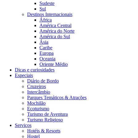
Sudeste
Sul
Destinos Internacionais
África
América Central
América do Norte
América do Sul
Ásia
Caribe
Europa
Oceania
Oriente Médio
Dicas e curiosidades
Especiais
Diário de Bordo
Cruzeiros
Intercâmbio
Parques Temáticos & Atrações
Mochilão
Ecoturismo
Turismo de Aventura
Turismo Religioso
Serviços
Hotéis & Resorts
Hostel