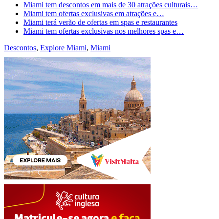
Miami tem descontos em mais de 30 atrações culturais…
Miami tem ofertas exclusivas em atrações e…
Miami terá verão de ofertas em spas e restaurantes
Miami tem ofertas exclusivas nos melhores spas e…
Descontos
,
Explore Miami
,
Miami