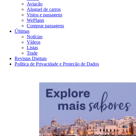
Aviação
Aluguel de carros
Vistos e passagens
WePlann
Comprar passagens
Últimas
Notícias
Vídeos
Listas
Trade
Revistas Digitais
Política de Privacidade e Proteção de Dados