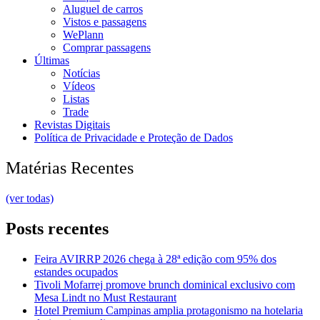
Aluguel de carros
Vistos e passagens
WePlann
Comprar passagens
Últimas
Notícias
Vídeos
Listas
Trade
Revistas Digitais
Política de Privacidade e Proteção de Dados
Matérias Recentes
(ver todas)
Posts recentes
Feira AVIRRP 2026 chega à 28ª edição com 95% dos
estandes ocupados
Tivoli Mofarrej promove brunch dominical exclusivo com
Mesa Lindt no Must Restaurant
Hotel Premium Campinas amplia protagonismo na hotelaria