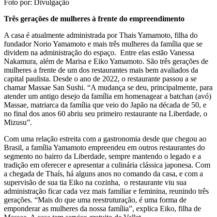
Foto por: Divulgação
Três gerações de mulheres à frente do empreendimento
A casa é atualmente administrada por Thais Yamamoto, filha do
fundador Norio Yamamoto e mais três mulheres da família que se
dividem na administração do espaço. Entre elas estão Vanessa
Nakamura, além de Marisa e Eiko Yamamoto. São três gerações de
mulheres a frente de um dos restaurantes mais bem avaliados da
capital paulista. Desde o ano de 2022, o restaurante passou a se
chamar Massae San Sushi. “A mudança se deu, principalmente, para
atender um antigo desejo da família em homenagear a batchan (avó)
Massae, matriarca da família que veio do Japão na década de 50, e
no final dos anos 60 abriu seu primeiro restaurante na Liberdade, o
Mizusu”.
Com uma relação estreita com a gastronomia desde que chegou ao
Brasil, a família Yamamoto empreendeu em outros restaurantes do
segmento no bairro da Liberdade, sempre mantendo o legado e a
tradição em oferecer e apresentar a culinária clássica japonesa. Com
a chegada de Thaís, há alguns anos no comando da casa, e com a
supervisão de sua tia Eiko na cozinha, o restaurante viu sua
administração ficar cada vez mais familiar e feminina, reunindo três
gerações. “Mais do que uma reestruturação, é uma forma de
emponderar as mulheres da nossa família”, explica Eiko, filha de