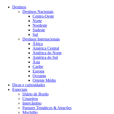
Destinos
Destinos Nacionais
Centro-Oeste
Norte
Nordeste
Sudeste
Sul
Destinos Internacionais
África
América Central
América do Norte
América do Sul
Ásia
Caribe
Europa
Oceania
Oriente Médio
Dicas e curiosidades
Especiais
Diário de Bordo
Cruzeiros
Intercâmbio
Parques Temáticos & Atrações
Mochilão