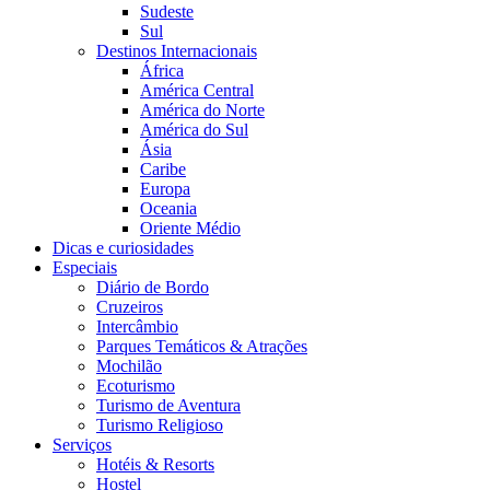
Sudeste
Sul
Destinos Internacionais
África
América Central
América do Norte
América do Sul
Ásia
Caribe
Europa
Oceania
Oriente Médio
Dicas e curiosidades
Especiais
Diário de Bordo
Cruzeiros
Intercâmbio
Parques Temáticos & Atrações
Mochilão
Ecoturismo
Turismo de Aventura
Turismo Religioso
Serviços
Hotéis & Resorts
Hostel