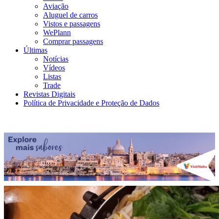
Aviação
Aluguel de carros
Vistos e passagens
WePlann
Comprar passagens
Últimas
Notícias
Vídeos
Listas
Trade
Revistas Digitais
Política de Privacidade e Proteção de Dados