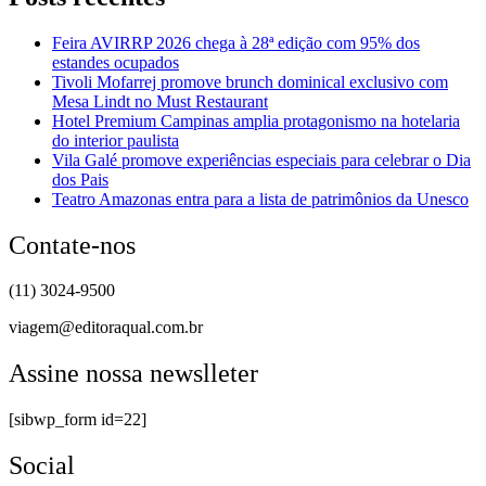
Feira AVIRRP 2026 chega à 28ª edição com 95% dos
estandes ocupados
Tivoli Mofarrej promove brunch dominical exclusivo com
Mesa Lindt no Must Restaurant
Hotel Premium Campinas amplia protagonismo na hotelaria
do interior paulista
Vila Galé promove experiências especiais para celebrar o Dia
dos Pais
Teatro Amazonas entra para a lista de patrimônios da Unesco
Contate-nos
(11) 3024-9500
viagem@editoraqual.com.br
Assine nossa newslleter
[sibwp_form id=22]
Social