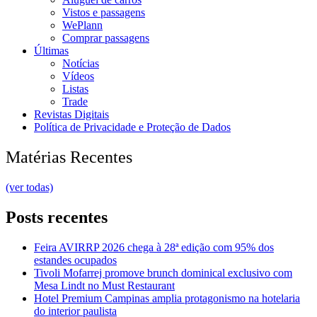
Vistos e passagens
WePlann
Comprar passagens
Últimas
Notícias
Vídeos
Listas
Trade
Revistas Digitais
Política de Privacidade e Proteção de Dados
Matérias Recentes
(ver todas)
Posts recentes
Feira AVIRRP 2026 chega à 28ª edição com 95% dos
estandes ocupados
Tivoli Mofarrej promove brunch dominical exclusivo com
Mesa Lindt no Must Restaurant
Hotel Premium Campinas amplia protagonismo na hotelaria
do interior paulista