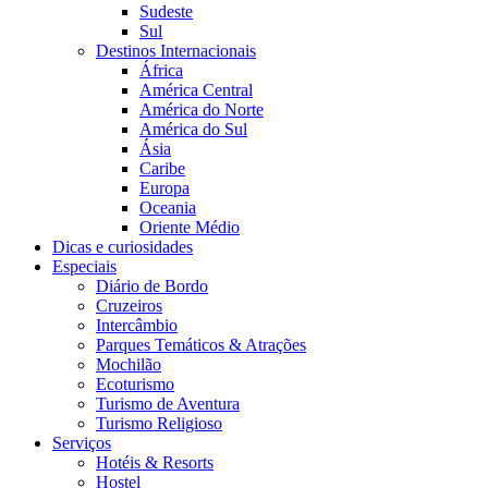
Sudeste
Sul
Destinos Internacionais
África
América Central
América do Norte
América do Sul
Ásia
Caribe
Europa
Oceania
Oriente Médio
Dicas e curiosidades
Especiais
Diário de Bordo
Cruzeiros
Intercâmbio
Parques Temáticos & Atrações
Mochilão
Ecoturismo
Turismo de Aventura
Turismo Religioso
Serviços
Hotéis & Resorts
Hostel