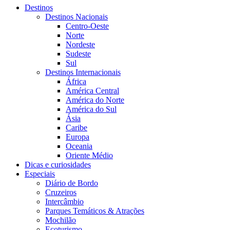
Destinos
Destinos Nacionais
Centro-Oeste
Norte
Nordeste
Sudeste
Sul
Destinos Internacionais
África
América Central
América do Norte
América do Sul
Ásia
Caribe
Europa
Oceania
Oriente Médio
Dicas e curiosidades
Especiais
Diário de Bordo
Cruzeiros
Intercâmbio
Parques Temáticos & Atrações
Mochilão
Ecoturismo