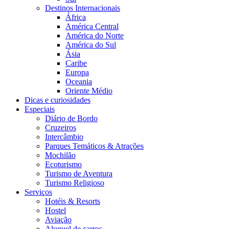
Destinos Internacionais
África
América Central
América do Norte
América do Sul
Ásia
Caribe
Europa
Oceania
Oriente Médio
Dicas e curiosidades
Especiais
Diário de Bordo
Cruzeiros
Intercâmbio
Parques Temáticos & Atrações
Mochilão
Ecoturismo
Turismo de Aventura
Turismo Religioso
Serviços
Hotéis & Resorts
Hostel
Aviação
Aluguel de carros