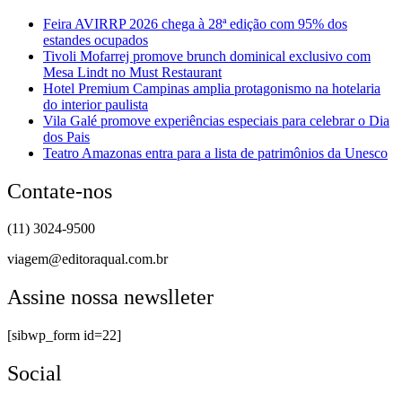
Feira AVIRRP 2026 chega à 28ª edição com 95% dos
estandes ocupados
Tivoli Mofarrej promove brunch dominical exclusivo com
Mesa Lindt no Must Restaurant
Hotel Premium Campinas amplia protagonismo na hotelaria
do interior paulista
Vila Galé promove experiências especiais para celebrar o Dia
dos Pais
Teatro Amazonas entra para a lista de patrimônios da Unesco
Contate-nos
(11) 3024-9500
viagem@editoraqual.com.br
Assine nossa newslleter
[sibwp_form id=22]
Social