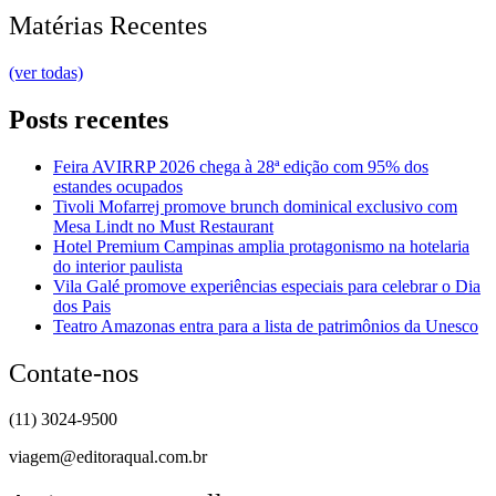
Matérias Recentes
(ver todas)
Posts recentes
Feira AVIRRP 2026 chega à 28ª edição com 95% dos
estandes ocupados
Tivoli Mofarrej promove brunch dominical exclusivo com
Mesa Lindt no Must Restaurant
Hotel Premium Campinas amplia protagonismo na hotelaria
do interior paulista
Vila Galé promove experiências especiais para celebrar o Dia
dos Pais
Teatro Amazonas entra para a lista de patrimônios da Unesco
Contate-nos
(11) 3024-9500
viagem@editoraqual.com.br