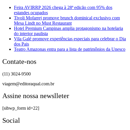
Feira AVIRRP 2026 chega à 28ª edição com 95% dos
estandes ocupados
Tivoli Mofarrej promove brunch dominical exclusivo com
Mesa Lindt no Must Restaurant
Hotel Premium Campinas amplia protagonismo na hotelaria
do interior paulista
Vila Galé promove experiências especiais para celebrar o Dia
dos Pais
Teatro Amazonas entra para a lista de patrimônios da Unesco
Contate-nos
(11) 3024-9500
viagem@editoraqual.com.br
Assine nossa newslleter
[sibwp_form id=22]
Social