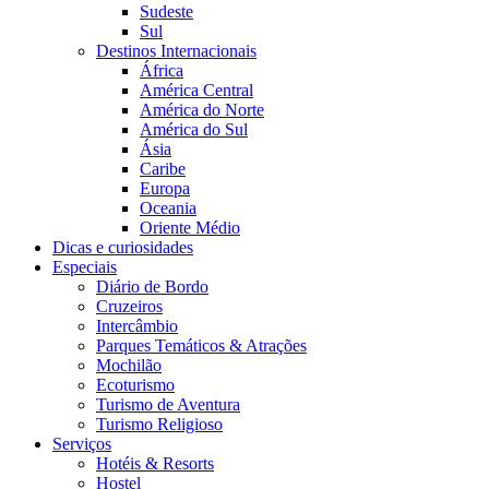
Sudeste
Sul
Destinos Internacionais
África
América Central
América do Norte
América do Sul
Ásia
Caribe
Europa
Oceania
Oriente Médio
Dicas e curiosidades
Especiais
Diário de Bordo
Cruzeiros
Intercâmbio
Parques Temáticos & Atrações
Mochilão
Ecoturismo
Turismo de Aventura
Turismo Religioso
Serviços
Hotéis & Resorts
Hostel