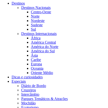
Destinos
Destinos Nacionais
Centro-Oeste
Norte
Nordeste
Sudeste
Sul
Destinos Internacionais
África
América Central
América do Norte
América do Sul
Ásia
Caribe
Europa
Oceania
Oriente Médio
Dicas e curiosidades
Especiais
Diário de Bordo
Cruzeiros
Intercâmbio
Parques Temáticos & Atrações
Mochilão
Ecoturismo