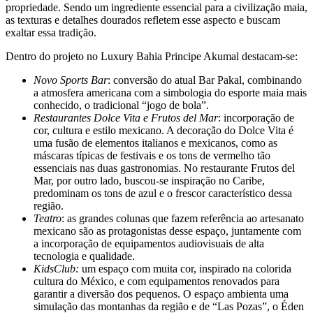
propriedade. Sendo um ingrediente essencial para a civilização maia,
as texturas e detalhes dourados refletem esse aspecto e buscam
exaltar essa tradição.
Dentro do projeto no Luxury Bahia Principe Akumal destacam-se:
Novo Sports Bar
: conversão do atual Bar Pakal, combinando
a atmosfera americana com a simbologia do esporte maia mais
conhecido, o tradicional “jogo de bola”.
Restaurantes Dolce Vita e Frutos del Mar
: incorporação de
cor, cultura e estilo mexicano. A decoração do Dolce Vita é
uma fusão de elementos italianos e mexicanos, como as
máscaras típicas de festivais e os tons de vermelho tão
essenciais nas duas gastronomias. No restaurante Frutos del
Mar, por outro lado, buscou-se inspiração no Caribe,
predominam os tons de azul e o frescor característico dessa
região.
Teatro
: as grandes colunas que fazem referência ao artesanato
mexicano são as protagonistas desse espaço, juntamente com
a incorporação de equipamentos audiovisuais de alta
tecnologia e qualidade.
KidsClub:
um espaço com muita cor, inspirado na colorida
cultura do México, e com equipamentos renovados para
garantir a diversão dos pequenos. O espaço ambienta uma
simulação das montanhas da região e de “Las Pozas”, o Éden