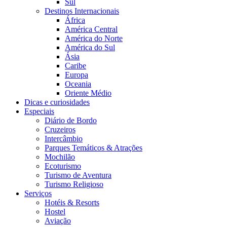
Sul
Destinos Internacionais
África
América Central
América do Norte
América do Sul
Ásia
Caribe
Europa
Oceania
Oriente Médio
Dicas e curiosidades
Especiais
Diário de Bordo
Cruzeiros
Intercâmbio
Parques Temáticos & Atrações
Mochilão
Ecoturismo
Turismo de Aventura
Turismo Religioso
Serviços
Hotéis & Resorts
Hostel
Aviação