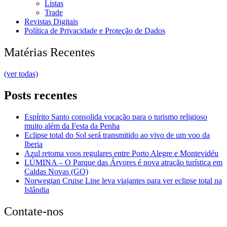
Listas
Trade
Revistas Digitais
Política de Privacidade e Proteção de Dados
Matérias Recentes
(ver todas)
Posts recentes
Espírito Santo consolida vocação para o turismo religioso
muito além da Festa da Penha
Eclipse total do Sol será transmitido ao vivo de um voo da
Iberia
Azul retoma voos regulares entre Porto Alegre e Montevidéu
LÚMINA – O Parque das Árvores é nova atração turística em
Caldas Novas (GO)
Norwegian Cruise Line leva viajantes para ver eclipse total na
Islândia
Contate-nos