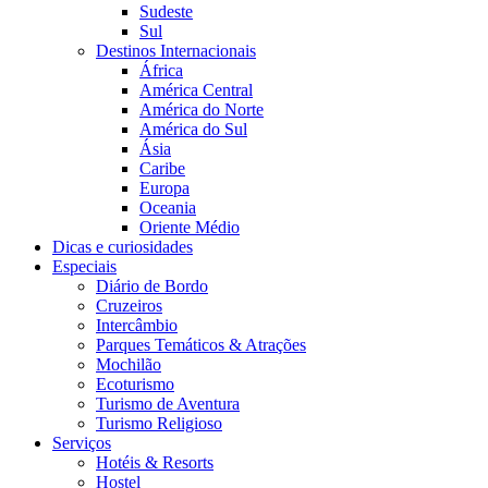
Sudeste
Sul
Destinos Internacionais
África
América Central
América do Norte
América do Sul
Ásia
Caribe
Europa
Oceania
Oriente Médio
Dicas e curiosidades
Especiais
Diário de Bordo
Cruzeiros
Intercâmbio
Parques Temáticos & Atrações
Mochilão
Ecoturismo
Turismo de Aventura
Turismo Religioso
Serviços
Hotéis & Resorts
Hostel