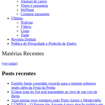
Aluguel de carros
Vistos e passagens
WePlann
Comprar passagens
Últimas
Notícias
Vídeos
Listas
Trade
Revistas Digitais
Política de Privacidade e Proteção de Dados
Matérias Recentes
(ver todas)
Posts recentes
Espírito Santo consolida vocação para o turismo religioso
muito além da Festa da Penha
Eclipse total do Sol será transmitido ao vivo de um voo da
Iberia
Azul retoma voos regulares entre Porto Alegre e Montevidéu
LÚMINA – O Parque das Árvores é nova atração turística em