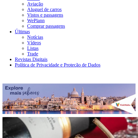
Aviação
Aluguel de carros
Vistos e passagens
WePlann
Comprar passagens
Últimas
Notícias
Vídeos
Listas
Trade
Revistas Digitais
Política de Privacidade e Proteção de Dados