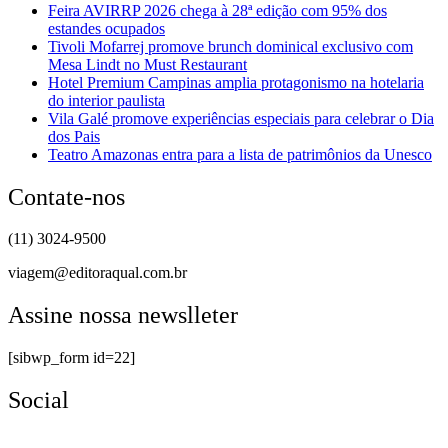
Feira AVIRRP 2026 chega à 28ª edição com 95% dos
estandes ocupados
Tivoli Mofarrej promove brunch dominical exclusivo com
Mesa Lindt no Must Restaurant
Hotel Premium Campinas amplia protagonismo na hotelaria
do interior paulista
Vila Galé promove experiências especiais para celebrar o Dia
dos Pais
Teatro Amazonas entra para a lista de patrimônios da Unesco
Contate-nos
(11) 3024-9500
viagem@editoraqual.com.br
Assine nossa newslleter
[sibwp_form id=22]
Social