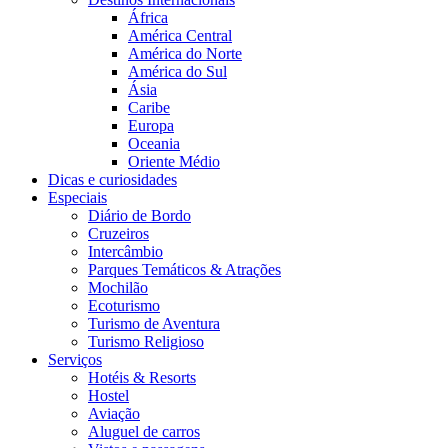
África
América Central
América do Norte
América do Sul
Ásia
Caribe
Europa
Oceania
Oriente Médio
Dicas e curiosidades
Especiais
Diário de Bordo
Cruzeiros
Intercâmbio
Parques Temáticos & Atrações
Mochilão
Ecoturismo
Turismo de Aventura
Turismo Religioso
Serviços
Hotéis & Resorts
Hostel
Aviação
Aluguel de carros