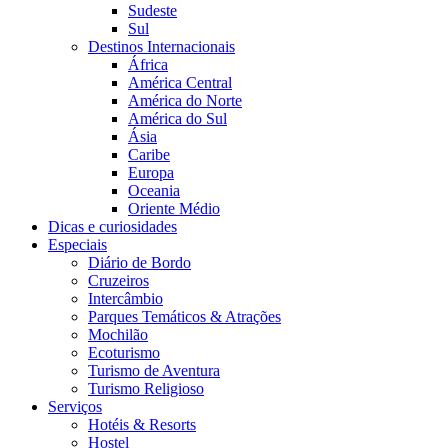
Sudeste
Sul
Destinos Internacionais
África
América Central
América do Norte
América do Sul
Ásia
Caribe
Europa
Oceania
Oriente Médio
Dicas e curiosidades
Especiais
Diário de Bordo
Cruzeiros
Intercâmbio
Parques Temáticos & Atrações
Mochilão
Ecoturismo
Turismo de Aventura
Turismo Religioso
Serviços
Hotéis & Resorts
Hostel