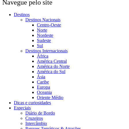
Navegue pelo site
Destinos
Destinos Nacionais
Centro-Oeste
Norte
Nordeste
Sudeste
Sul
Destinos Internacionais
África
América Central
América do Norte
América do Sul
Ásia
Caribe
Europa
Oceania
Oriente Médio
Dicas e curiosidades
Especiais
Diário de Bordo
Cruzeiros
Intercâmbio
Parques Temáticos & Atrações