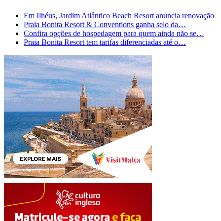
Em Ilhéus, Jardim Atlântico Beach Resort anuncia renovação
Praia Bonita Resort & Conventions ganha selo da…
Confira opções de hospedagem para quem ainda não se…
Praia Bonita Resort tem tarifas diferenciadas até o…