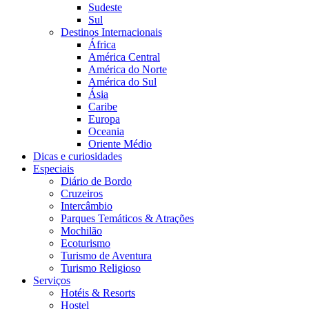
Sudeste
Sul
Destinos Internacionais
África
América Central
América do Norte
América do Sul
Ásia
Caribe
Europa
Oceania
Oriente Médio
Dicas e curiosidades
Especiais
Diário de Bordo
Cruzeiros
Intercâmbio
Parques Temáticos & Atrações
Mochilão
Ecoturismo
Turismo de Aventura
Turismo Religioso
Serviços
Hotéis & Resorts
Hostel