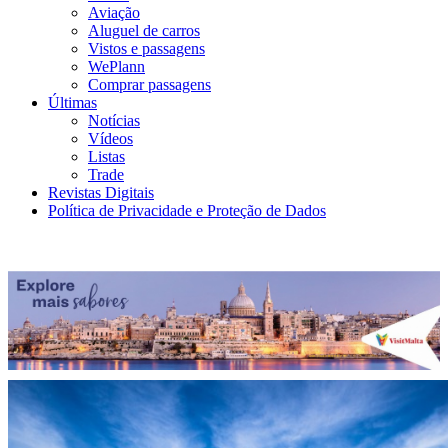
Aviação
Aluguel de carros
Vistos e passagens
WePlann
Comprar passagens
Últimas
Notícias
Vídeos
Listas
Trade
Revistas Digitais
Política de Privacidade e Proteção de Dados