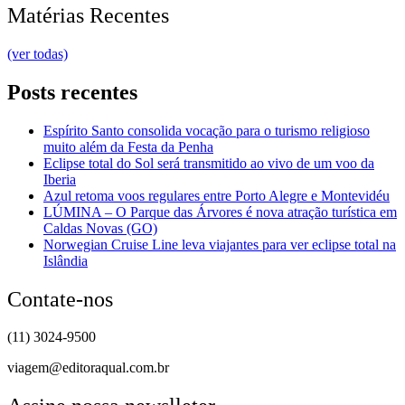
Matérias Recentes
(ver todas)
Posts recentes
Espírito Santo consolida vocação para o turismo religioso
muito além da Festa da Penha
Eclipse total do Sol será transmitido ao vivo de um voo da
Iberia
Azul retoma voos regulares entre Porto Alegre e Montevidéu
LÚMINA – O Parque das Árvores é nova atração turística em
Caldas Novas (GO)
Norwegian Cruise Line leva viajantes para ver eclipse total na
Islândia
Contate-nos
(11) 3024-9500
viagem@editoraqual.com.br