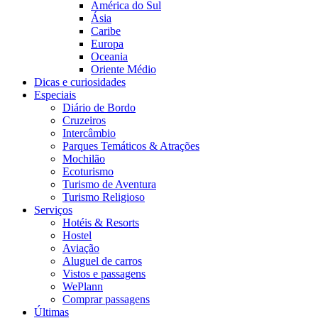
América do Sul
Ásia
Caribe
Europa
Oceania
Oriente Médio
Dicas e curiosidades
Especiais
Diário de Bordo
Cruzeiros
Intercâmbio
Parques Temáticos & Atrações
Mochilão
Ecoturismo
Turismo de Aventura
Turismo Religioso
Serviços
Hotéis & Resorts
Hostel
Aviação
Aluguel de carros
Vistos e passagens
WePlann
Comprar passagens
Últimas