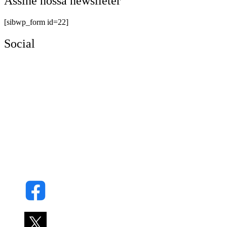
Assine nossa newslleter
[sibwp_form id=22]
Social