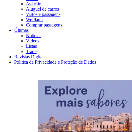
Aviação
Aluguel de carros
Vistos e passagens
WePlann
Comprar passagens
Últimas
Notícias
Vídeos
Listas
Trade
Revistas Digitais
Política de Privacidade e Proteção de Dados