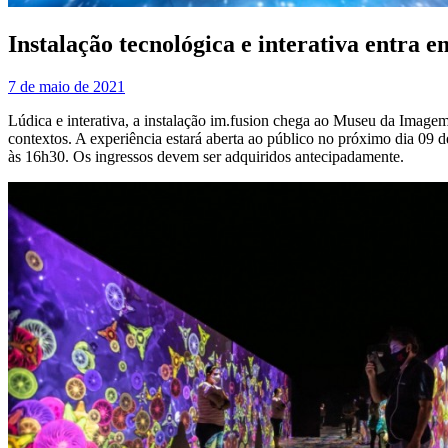
Instalação tecnológica e interativa entra 
7 de maio de 2021
Lúdica e interativa, a instalação im.fusion chega ao Museu da Imag
contextos. A experiência estará aberta ao público no próximo dia 09 d
às 16h30. Os ingressos devem ser adquiridos antecipadamente.