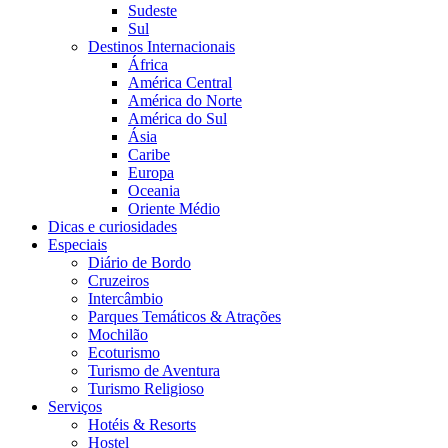
Sudeste
Sul
Destinos Internacionais
África
América Central
América do Norte
América do Sul
Ásia
Caribe
Europa
Oceania
Oriente Médio
Dicas e curiosidades
Especiais
Diário de Bordo
Cruzeiros
Intercâmbio
Parques Temáticos & Atrações
Mochilão
Ecoturismo
Turismo de Aventura
Turismo Religioso
Serviços
Hotéis & Resorts
Hostel