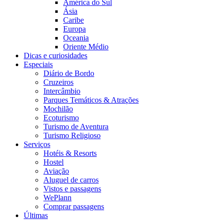
América do Sul
Ásia
Caribe
Europa
Oceania
Oriente Médio
Dicas e curiosidades
Especiais
Diário de Bordo
Cruzeiros
Intercâmbio
Parques Temáticos & Atrações
Mochilão
Ecoturismo
Turismo de Aventura
Turismo Religioso
Serviços
Hotéis & Resorts
Hostel
Aviação
Aluguel de carros
Vistos e passagens
WePlann
Comprar passagens
Últimas