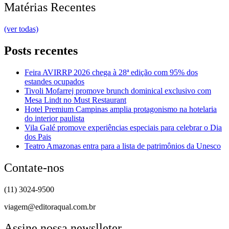
Matérias Recentes
(ver todas)
Posts recentes
Feira AVIRRP 2026 chega à 28ª edição com 95% dos
estandes ocupados
Tivoli Mofarrej promove brunch dominical exclusivo com
Mesa Lindt no Must Restaurant
Hotel Premium Campinas amplia protagonismo na hotelaria
do interior paulista
Vila Galé promove experiências especiais para celebrar o Dia
dos Pais
Teatro Amazonas entra para a lista de patrimônios da Unesco
Contate-nos
(11) 3024-9500
viagem@editoraqual.com.br
Assine nossa newslleter