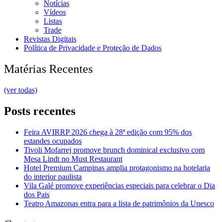
Notícias
Vídeos
Listas
Trade
Revistas Digitais
Política de Privacidade e Proteção de Dados
Matérias Recentes
(ver todas)
Posts recentes
Feira AVIRRP 2026 chega à 28ª edição com 95% dos
estandes ocupados
Tivoli Mofarrej promove brunch dominical exclusivo com
Mesa Lindt no Must Restaurant
Hotel Premium Campinas amplia protagonismo na hotelaria
do interior paulista
Vila Galé promove experiências especiais para celebrar o Dia
dos Pais
Teatro Amazonas entra para a lista de patrimônios da Unesco