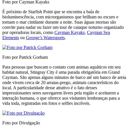
Foto por Cayman Kayaks
É próximo de Starfish Point que se encontra a baía de
bioluminescência, com microrganismos que brilham no escuro e
tornam o mar cintilante durante a noite. Suas águas mornas são
convite para nadar ou fazer um tour de caiaque noturno organizado
por operadoras locais, como
Cayman Kayaks
,
Cayman Sea
Elements
ou
George’s Watersports
.
Foto por Patrick Gorham
Para pessoas que buscam o contato com animas aquáticos em seu
habitat natural, Stingray City é uma parada obrigatória em Grand
Cayman. São apenas alguns minutos de barco até um banco de areia
onde vivem cerca de 20 arraias-prego, animais característicos do
local. A particularidade desse atrativo é o fato desses
impressionantes seres navegarem livres pela região e aceitarem a
interação humana, o que oferece aos visitantes lembranças para a
vida toda, registradas em fotos e selfies incríveis.
Foto por Divulgação