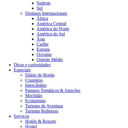
Sudeste
Sul
Destinos Internacionais
África
América Central
América do Norte
América do Sul
Ásia
Caribe
Europa
Oceania
Oriente Médio
Dicas e curiosidades
Especiais
Diário de Bordo
Cruzeiros
Intercâmbio
Parques Temáticos & Atrações
Mochilão
Ecoturismo
Turismo de Aventura
Turismo Religioso
Serviços
Hotéis & Resorts
Hostel