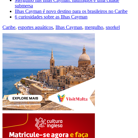
Mergulho nas Ilhas Cayman: naufrágios e uma cidade
submersa
Ilhas Cayman é novo destino para os brasileiros no Caribe
6 curiosidades sobre as Ilhas Cayman
Caribe
,
esportes aquáticos
,
Ilhas Cayman
,
mergulho
,
snorkel