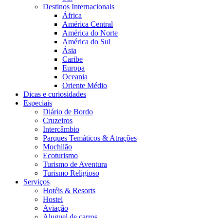
Destinos Internacionais
África
América Central
América do Norte
América do Sul
Ásia
Caribe
Europa
Oceania
Oriente Médio
Dicas e curiosidades
Especiais
Diário de Bordo
Cruzeiros
Intercâmbio
Parques Temáticos & Atrações
Mochilão
Ecoturismo
Turismo de Aventura
Turismo Religioso
Serviços
Hotéis & Resorts
Hostel
Aviação
Aluguel de carros