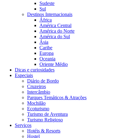
Sudeste
Sul
Destinos Internacionais
África
América Central
América do Norte
América do Sul
Ásia
Caribe
Europa
Oceania
Oriente Médio
Dicas e curiosidades
Especiais
Diário de Bordo
Cruzeiros
Intercâmbio
Parques Temáticos & Atrações
Mochilão
Ecoturismo
Turismo de Aventura
Turismo Religioso
Serviços
Hotéis & Resorts
Hostel