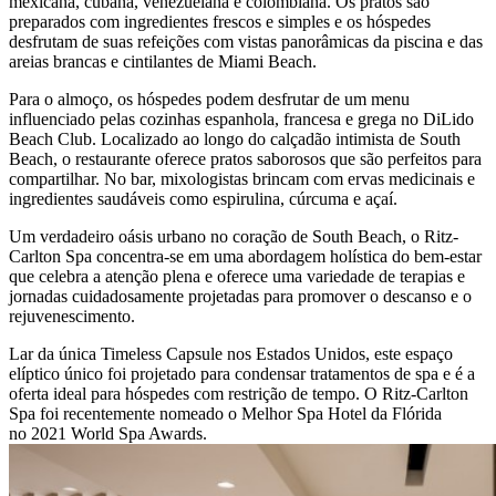
mexicana, cubana, venezuelana e colombiana. Os pratos são
preparados com ingredientes frescos e simples e os hóspedes
desfrutam de suas refeições com vistas panorâmicas da piscina e das
areias brancas e cintilantes de Miami Beach.
Para o almoço, os hóspedes podem desfrutar de um menu
influenciado pelas cozinhas espanhola, francesa e grega no DiLido
Beach Club. Localizado ao longo do calçadão intimista de South
Beach, o restaurante oferece pratos saborosos que são perfeitos para
compartilhar. No bar, mixologistas brincam com ervas medicinais e
ingredientes saudáveis como espirulina, cúrcuma e açaí.
Um verdadeiro oásis urbano no coração de South Beach, o Ritz-
Carlton Spa concentra-se em uma abordagem holística do bem-estar
que celebra a atenção plena e oferece uma variedade de terapias e
jornadas cuidadosamente projetadas para promover o descanso e o
rejuvenescimento.
Lar da única Timeless Capsule nos Estados Unidos, este espaço
elíptico único foi projetado para condensar tratamentos de spa e é a
oferta ideal para hóspedes com restrição de tempo. O Ritz-Carlton
Spa foi recentemente nomeado o Melhor Spa Hotel da Flórida
no 2021 World Spa Awards.