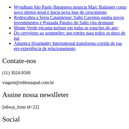
Wyndham São Paulo Ibirapuera anuncia Marc Balanger como
novo diretor geral e inicia nova fase de crescimento
Redescubra a Serra Catarinense: Salto Caveiras ganha novos
investimentos e Pousada Paraíso do Salto vira destaque
Monte Verde encanta turistas em todas as estações do ano
Do cervejeiro ao sommelier: um roteiro para todos os tipos de
pai
Atlantica Hospitality International transforma corrida de rua
em experiência de relacionamento
Contate-nos
(11) 3024-9500
viagem@editoraqual.com.br
Assine nossa newslleter
[sibwp_form id=22]
Social