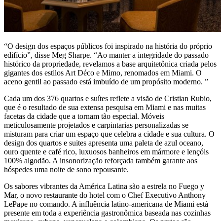
“O design dos espaços públicos foi inspirado na história do próprio
edifício”, disse Meg Sharpe. “Ao manter a integridade do passado
histórico da propriedade, revelamos a base arquitetônica criada pelos
gigantes dos estilos Art Déco e Mimo, renomados em Miami. O
aceno gentil ao passado está imbuído de um propósito moderno. ”
Cada um dos 376 quartos e suítes reflete a visão de Cristian Rubio,
que é o resultado de sua extensa pesquisa em Miami e nas muitas
facetas da cidade que a tornam tão especial. Móveis
meticulosamente projetados e carpintarias personalizadas se
misturam para criar um espaço que celebra a cidade e sua cultura. O
design dos quartos e suites apresenta uma paleta de azul oceano,
ouro quente e café rico, luxuosos banheiros em mármore e lençóis
100% algodão. A insonorização reforçada também garante aos
hóspedes uma noite de sono repousante.
Os sabores vibrantes da América Latina são a estrela no Fuego y
Mar, o novo restaurante do hotel com o Chef Executivo Anthony
LePape no comando. A influência latino-americana de Miami está
presente em toda a experiência gastronômica baseada nas cozinhas