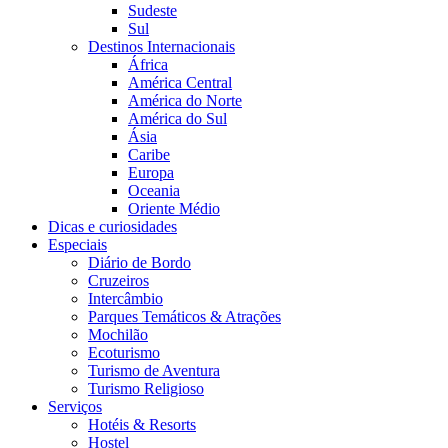
Sudeste
Sul
Destinos Internacionais
África
América Central
América do Norte
América do Sul
Ásia
Caribe
Europa
Oceania
Oriente Médio
Dicas e curiosidades
Especiais
Diário de Bordo
Cruzeiros
Intercâmbio
Parques Temáticos & Atrações
Mochilão
Ecoturismo
Turismo de Aventura
Turismo Religioso
Serviços
Hotéis & Resorts
Hostel