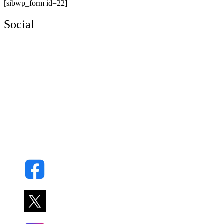
[sibwp_form id=22]
Social