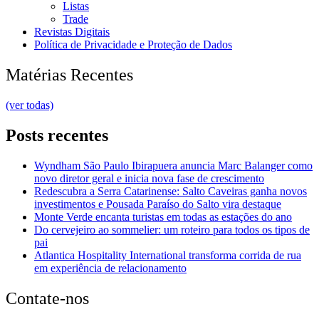
Listas
Trade
Revistas Digitais
Política de Privacidade e Proteção de Dados
Matérias Recentes
(ver todas)
Posts recentes
Wyndham São Paulo Ibirapuera anuncia Marc Balanger como
novo diretor geral e inicia nova fase de crescimento
Redescubra a Serra Catarinense: Salto Caveiras ganha novos
investimentos e Pousada Paraíso do Salto vira destaque
Monte Verde encanta turistas em todas as estações do ano
Do cervejeiro ao sommelier: um roteiro para todos os tipos de
pai
Atlantica Hospitality International transforma corrida de rua
em experiência de relacionamento
Contate-nos