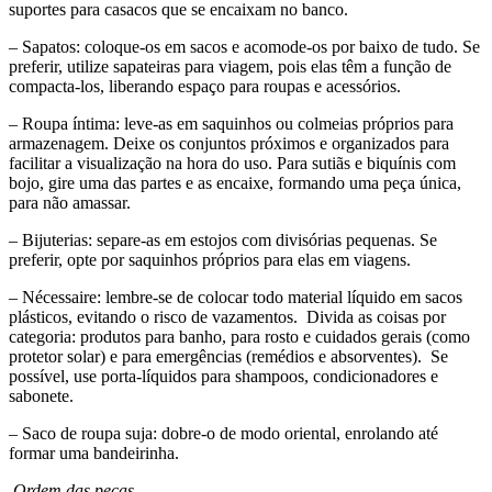
suportes para casacos que se encaixam no banco.
– Sapatos: coloque-os em sacos e acomode-os por baixo de tudo. Se
preferir, utilize sapateiras para viagem, pois elas têm a função de
compacta-los, liberando espaço para roupas e acessórios.
– Roupa íntima: leve-as em saquinhos ou colmeias próprios para
armazenagem. Deixe os conjuntos próximos e organizados para
facilitar a visualização na hora do uso. Para sutiãs e biquínis com
bojo, gire uma das partes e as encaixe, formando uma peça única,
para não amassar.
– Bijuterias: separe-as em estojos com divisórias pequenas. Se
preferir, opte por saquinhos próprios para elas em viagens.
– Nécessaire: lembre-se de colocar todo material líquido em sacos
plásticos, evitando o risco de vazamentos. Divida as coisas por
categoria: produtos para banho, para rosto e cuidados gerais (como
protetor solar) e para emergências (remédios e absorventes). Se
possível, use porta-líquidos para shampoos, condicionadores e
sabonete.
– Saco de roupa suja: dobre-o de modo oriental, enrolando até
formar uma bandeirinha.
Ordem das peças