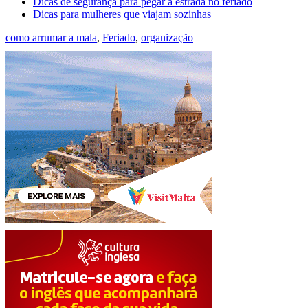
Dicas de segurança para pegar a estrada no feriado
Dicas para mulheres que viajam sozinhas
como arrumar a mala
,
Feriado
,
organização