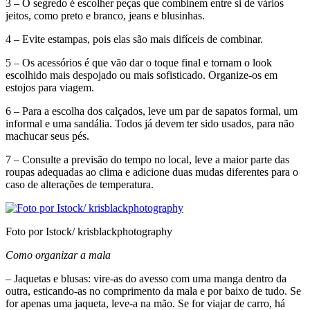
3 – O segredo é escolher peças que combinem entre si de vários
jeitos, como preto e branco, jeans e blusinhas.
4 – Evite estampas, pois elas são mais difíceis de combinar.
5 – Os acessórios é que vão dar o toque final e tornam o look
escolhido mais despojado ou mais sofisticado. Organize-os em
estojos para viagem.
6 – Para a escolha dos calçados, leve um par de sapatos formal, um
informal e uma sandália. Todos já devem ter sido usados, para não
machucar seus pés.
7 – Consulte a previsão do tempo no local, leve a maior parte das
roupas adequadas ao clima e adicione duas mudas diferentes para o
caso de alterações de temperatura.
Foto por Istock/ krisblackphotography
Como organizar a mala
– Jaquetas e blusas: vire-as do avesso com uma manga dentro da
outra, esticando-as no comprimento da mala e por baixo de tudo. Se
for apenas uma jaqueta, leve-a na mão. Se for viajar de carro, há