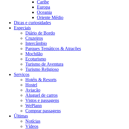
Caribe
Europa
Oceania
Oriente Médio
Dicas e curiosidades
Especiais
Diário de Bordo
Cruzeiros
Intercâmbio
Parques Temáticos & Atrações
Mochilão
Ecoturismo
Turismo de Aventura
Turismo Religioso
Serviços
Hotéis & Resorts
Hostel
Aviação
Aluguel de carros
Vistos e passagens
WePlann
Comprar passagens
Últimas
Notícias
Vídeos