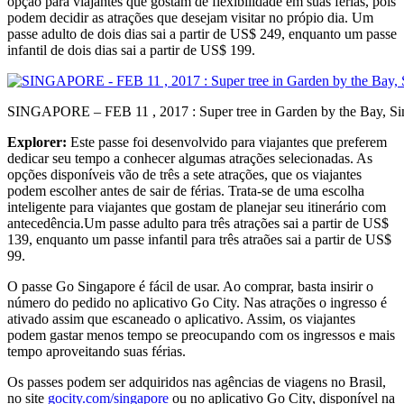
opção para viajantes que gostam de flexibilidade em suas férias, pois
podem decidir as atrações que desejam visitar no própio dia. Um
passe adulto de dois dias sai a partir de US$ 249, enquanto um passe
infantil de dois dias sai a partir de US$ 199.
SINGAPORE – FEB 11 , 2017 : Super tree in Garden by the Bay, Si
Explorer:
Este passe foi desenvolvido para viajantes que preferem
dedicar seu tempo a conhecer algumas atrações selecionadas. As
opções disponíveis vão de três a sete atrações, que os viajantes
podem escolher antes de sair de férias. Trata-se de uma escolha
inteligente para viajantes que gostam de planejar seu itinerário com
antecedência.Um passe adulto para três atrações sai a partir de US$
139, enquanto um passe infantil para três atraões sai a partir de US$
99.
O passe Go Singapore é fácil de usar. Ao comprar, basta insirir o
número do pedido no aplicativo Go City. Nas atrações o ingresso é
ativado assim que escaneado o aplicativo. Assim, os viajantes
podem gastar menos tempo se preocupando com os ingressos e mais
tempo aproveitando suas férias.
Os passes podem ser adquiridos nas agências de viagens no Brasil,
no site
gocity.com/singapore
ou no aplicativo Go City, disponível na