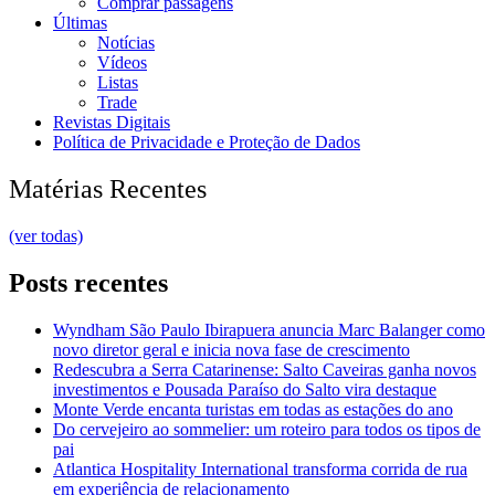
Comprar passagens
Últimas
Notícias
Vídeos
Listas
Trade
Revistas Digitais
Política de Privacidade e Proteção de Dados
Matérias Recentes
(ver todas)
Posts recentes
Wyndham São Paulo Ibirapuera anuncia Marc Balanger como
novo diretor geral e inicia nova fase de crescimento
Redescubra a Serra Catarinense: Salto Caveiras ganha novos
investimentos e Pousada Paraíso do Salto vira destaque
Monte Verde encanta turistas em todas as estações do ano
Do cervejeiro ao sommelier: um roteiro para todos os tipos de
pai
Atlantica Hospitality International transforma corrida de rua
em experiência de relacionamento