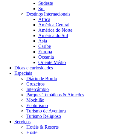
Sudeste
Sul
Destinos Internacionais
África
América Central
América do Norte
América do Sul
Ásia
Caribe
Europa
Oceania
Oriente Médio
Dicas e curiosidades
Especiais
Diário de Bordo
Cruzeiros
Intercâmbio
Parques Temáticos & Atrações
Mochilão
Ecoturismo
Turismo de Aventura
Turismo Religioso
Serviços
Hotéis & Resorts
Hostel