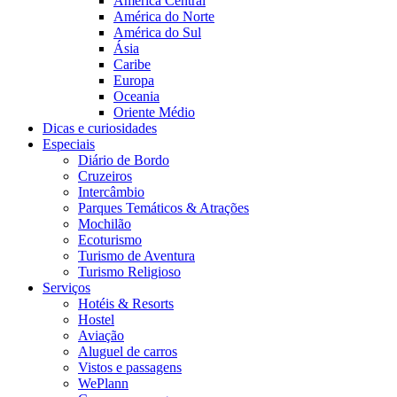
América Central
América do Norte
América do Sul
Ásia
Caribe
Europa
Oceania
Oriente Médio
Dicas e curiosidades
Especiais
Diário de Bordo
Cruzeiros
Intercâmbio
Parques Temáticos & Atrações
Mochilão
Ecoturismo
Turismo de Aventura
Turismo Religioso
Serviços
Hotéis & Resorts
Hostel
Aviação
Aluguel de carros
Vistos e passagens
WePlann