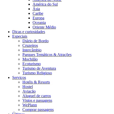
América do Sul
Ásia
Caribe
Europa
Oceania
Oriente Médio
Dicas e curiosidades
Especiais
Diário de Bordo
Cruzeiros
Intercâmbio
Parques Temáticos & Atrações
Mochilão
Ecoturismo
Turismo de Aventura
Turismo Religioso
Serviços
Hotéis & Resorts
Hostel
Aviação
Aluguel de carros
Vistos e passagens
WePlann
Comprar passagens