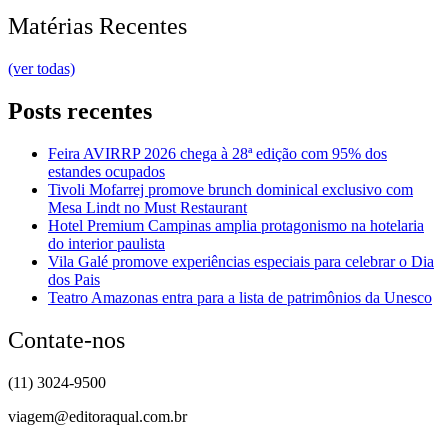
Matérias Recentes
(ver todas)
Posts recentes
Feira AVIRRP 2026 chega à 28ª edição com 95% dos
estandes ocupados
Tivoli Mofarrej promove brunch dominical exclusivo com
Mesa Lindt no Must Restaurant
Hotel Premium Campinas amplia protagonismo na hotelaria
do interior paulista
Vila Galé promove experiências especiais para celebrar o Dia
dos Pais
Teatro Amazonas entra para a lista de patrimônios da Unesco
Contate-nos
(11) 3024-9500
viagem@editoraqual.com.br