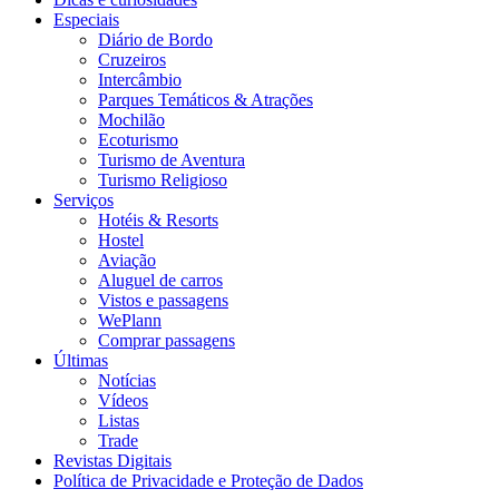
Especiais
Diário de Bordo
Cruzeiros
Intercâmbio
Parques Temáticos & Atrações
Mochilão
Ecoturismo
Turismo de Aventura
Turismo Religioso
Serviços
Hotéis & Resorts
Hostel
Aviação
Aluguel de carros
Vistos e passagens
WePlann
Comprar passagens
Últimas
Notícias
Vídeos
Listas
Trade
Revistas Digitais
Política de Privacidade e Proteção de Dados