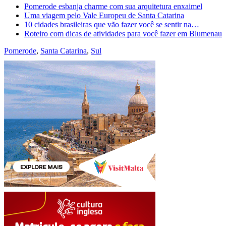
Pomerode esbanja charme com sua arquitetura enxaimel
Uma viagem pelo Vale Europeu de Santa Catarina
10 cidades brasileiras que vão fazer você se sentir na…
Roteiro com dicas de atividades para você fazer em Blumenau
Pomerode
,
Santa Catarina
,
Sul