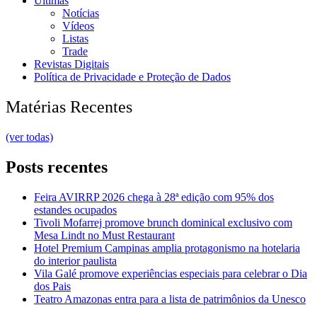
Últimas
Notícias
Vídeos
Listas
Trade
Revistas Digitais
Política de Privacidade e Proteção de Dados
Matérias Recentes
(ver todas)
Posts recentes
Feira AVIRRP 2026 chega à 28ª edição com 95% dos
estandes ocupados
Tivoli Mofarrej promove brunch dominical exclusivo com
Mesa Lindt no Must Restaurant
Hotel Premium Campinas amplia protagonismo na hotelaria
do interior paulista
Vila Galé promove experiências especiais para celebrar o Dia
dos Pais
Teatro Amazonas entra para a lista de patrimônios da Unesco