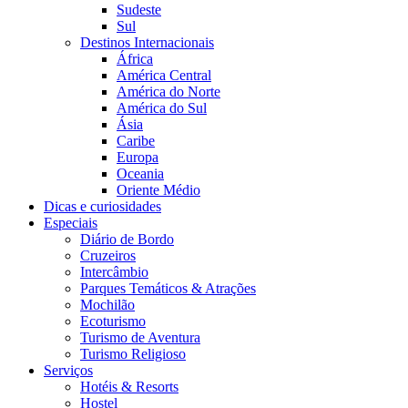
Sudeste
Sul
Destinos Internacionais
África
América Central
América do Norte
América do Sul
Ásia
Caribe
Europa
Oceania
Oriente Médio
Dicas e curiosidades
Especiais
Diário de Bordo
Cruzeiros
Intercâmbio
Parques Temáticos & Atrações
Mochilão
Ecoturismo
Turismo de Aventura
Turismo Religioso
Serviços
Hotéis & Resorts
Hostel