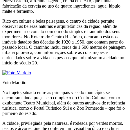
Pureza Alemã, a Reinheitsgebot, criada em 1516, que limita a
fabricação da cerveja ao uso de quatro ingredientes: água, lúpulo,
malte e fermento.
Rico em cultura e belas paisagens, o centro da cidade permite
observar as belezas naturais e arquitetônicas da região, além de
experimentar o contato com o modo simples e tranquilo dos seus
moradores. No Roteiro do Centro Histórico, o encanto está nos
imóveis datados das décadas de 1920 a 1950, que contam parte do
passado local. O caminho inclui cerca de 1.500 metros de paisagem
urbana pitoresca, com informações sobre as construções e
curiosidades sobre a vida das pessoas que urbanizaram a cidade no
início do século 20.
Foto Markito
No trajeto, situado entre as principais vias do município, se
encontram ainda praças e o complexo do Centro Cultural, com o
exuberante Teatro Municipal, além de outros atrativos de referência
turística, como o Portal Turístico Sul e o Zoo Pomerode – que foi o
primeiro do estado.
A cidade, privilegiada pela natureza, é rodeada por verdes morros,
pastos e árvores, que lhe conferem um visual bucólico e o clima