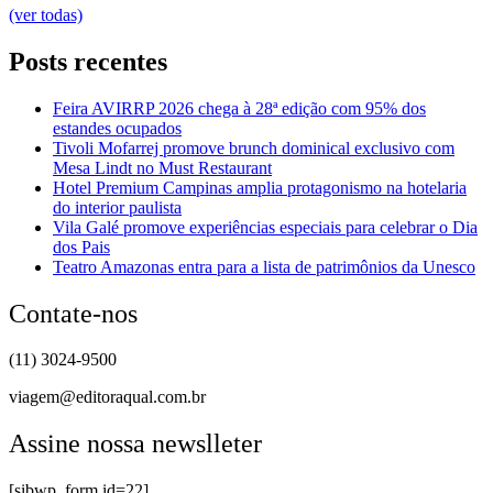
(ver todas)
Posts recentes
Feira AVIRRP 2026 chega à 28ª edição com 95% dos
estandes ocupados
Tivoli Mofarrej promove brunch dominical exclusivo com
Mesa Lindt no Must Restaurant
Hotel Premium Campinas amplia protagonismo na hotelaria
do interior paulista
Vila Galé promove experiências especiais para celebrar o Dia
dos Pais
Teatro Amazonas entra para a lista de patrimônios da Unesco
Contate-nos
(11) 3024-9500
viagem@editoraqual.com.br
Assine nossa newslleter
[sibwp_form id=22]