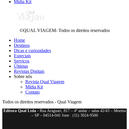
Mídia Kit
©QUAL VIAGEM- Todos os direitos reservados
Home
Destinos
Dicas e curiosidades
Especiais
Serviços
Últimas
Revistas Digitais
Sobre nós
Revista Qual Viagem
Mídia Kit
Contato
Todos os direitos reservados - Qual Viagem
Editora Qual Ltda
- Rua Araguari, 817 – 4º andar – salas 42/43 – Moema
– SP – 04514-041 fone : (11) 3024-9500