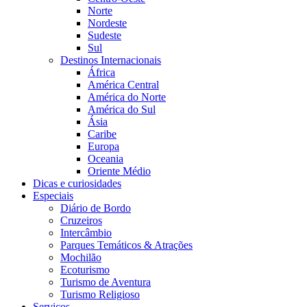
Norte
Nordeste
Sudeste
Sul
Destinos Internacionais
África
América Central
América do Norte
América do Sul
Ásia
Caribe
Europa
Oceania
Oriente Médio
Dicas e curiosidades
Especiais
Diário de Bordo
Cruzeiros
Intercâmbio
Parques Temáticos & Atrações
Mochilão
Ecoturismo
Turismo de Aventura
Turismo Religioso
Serviços