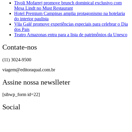
Tivoli Mofarrej promove brunch dominical exclusivo com
Mesa Lindt no Must Restaurant
Hotel Premium Campinas amplia protagonismo na hotelaria
do interior paulista
Vila Galé promove experiências especiais para celebrar o Dia
dos Pais
Teatro Amazonas entra para a lista de patrimônios da Unesco
Contate-nos
(11) 3024-9500
viagem@editoraqual.com.br
Assine nossa newslleter
[sibwp_form id=22]
Social