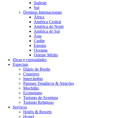
Sudeste
Sul
Destinos Internacionais
África
América Central
América do Norte
América do Sul
Ásia
Caribe
Europa
Oceania
Oriente Médio
Dicas e curiosidades
Especiais
Diário de Bordo
Cruzeiros
Intercâmbio
Parques Temáticos & Atrações
Mochilão
Ecoturismo
Turismo de Aventura
Turismo Religioso
Serviços
Hotéis & Resorts
Hostel