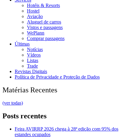
Hotéis & Resorts
Hostel
Aviação
Aluguel de carros
Vistos e passagens
WePlann
Comprar passagens
Últimas
Notícias
Vídeos
Listas
Trade
Revistas Digitais
Política de Privacidade e Proteção de Dados
Matérias Recentes
(ver todas)
Posts recentes
Feira AVIRRP 2026 chega à 28ª edição com 95% dos
estandes ocupados