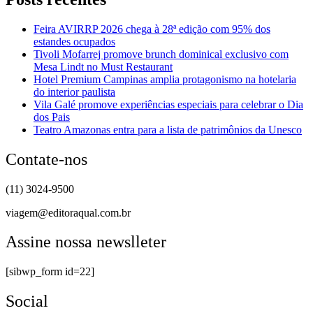
Feira AVIRRP 2026 chega à 28ª edição com 95% dos
estandes ocupados
Tivoli Mofarrej promove brunch dominical exclusivo com
Mesa Lindt no Must Restaurant
Hotel Premium Campinas amplia protagonismo na hotelaria
do interior paulista
Vila Galé promove experiências especiais para celebrar o Dia
dos Pais
Teatro Amazonas entra para a lista de patrimônios da Unesco
Contate-nos
(11) 3024-9500
viagem@editoraqual.com.br
Assine nossa newslleter
[sibwp_form id=22]
Social