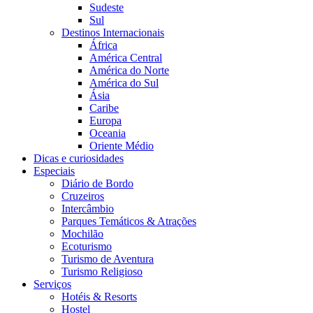
Sudeste
Sul
Destinos Internacionais
África
América Central
América do Norte
América do Sul
Ásia
Caribe
Europa
Oceania
Oriente Médio
Dicas e curiosidades
Especiais
Diário de Bordo
Cruzeiros
Intercâmbio
Parques Temáticos & Atrações
Mochilão
Ecoturismo
Turismo de Aventura
Turismo Religioso
Serviços
Hotéis & Resorts
Hostel