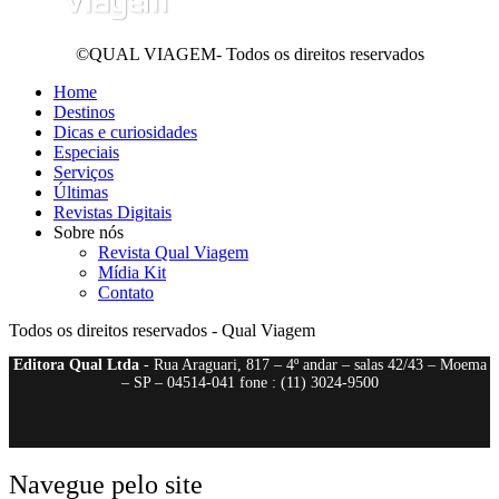
©QUAL VIAGEM- Todos os direitos reservados
Home
Destinos
Dicas e curiosidades
Especiais
Serviços
Últimas
Revistas Digitais
Sobre nós
Revista Qual Viagem
Mídia Kit
Contato
Todos os direitos reservados - Qual Viagem
Editora Qual Ltda
- Rua Araguari, 817 – 4º andar – salas 42/43 – Moema
– SP – 04514-041 fone : (11) 3024-9500
Navegue pelo site