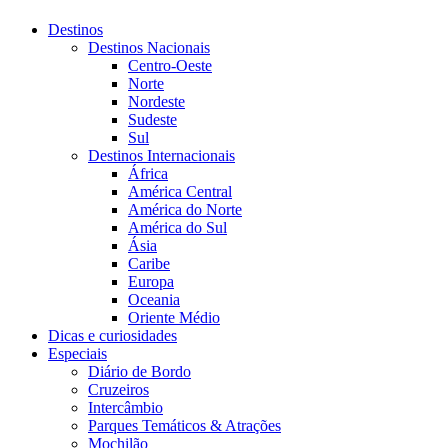
Destinos
Destinos Nacionais
Centro-Oeste
Norte
Nordeste
Sudeste
Sul
Destinos Internacionais
África
América Central
América do Norte
América do Sul
Ásia
Caribe
Europa
Oceania
Oriente Médio
Dicas e curiosidades
Especiais
Diário de Bordo
Cruzeiros
Intercâmbio
Parques Temáticos & Atrações
Mochilão