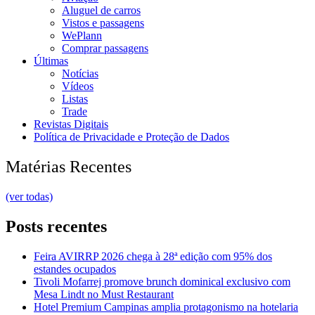
Aluguel de carros
Vistos e passagens
WePlann
Comprar passagens
Últimas
Notícias
Vídeos
Listas
Trade
Revistas Digitais
Política de Privacidade e Proteção de Dados
Matérias Recentes
(ver todas)
Posts recentes
Feira AVIRRP 2026 chega à 28ª edição com 95% dos
estandes ocupados
Tivoli Mofarrej promove brunch dominical exclusivo com
Mesa Lindt no Must Restaurant
Hotel Premium Campinas amplia protagonismo na hotelaria