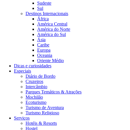
Sudeste
Sul
Destinos Internacionais
África
América Central
América do Norte
América do Sul
Ásia
Caribe
Europa
Oceania
Oriente Médio
Dicas e curiosidades
Especiais
Diário de Bordo
Cruzeiros
Intercâmbio
Parques Temáticos & Atrações
Mochilão
Ecoturismo
Turismo de Aventura
Turismo Religioso
Serviços
Hotéis & Resorts
Hostel