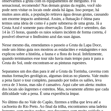
observarmos a gruta com os equipamentos de mergulho. Foi
sensacional, recomendo! Nas demais grutas da região, você não
pode nem visitar os locais onde ainda há água. Isso porque, há
muitos anos atrás, a população retirava água dessas grutas, causando
um enorme impacto ambiental. Assim, a flutuação é ótima para
termos uma ideia de como é a parte submersa de uma gruta. Já a
Gruta Azul é somente para observação. Entre abril e setembro, das
14 às 15 horas, quando os raios solares incidem de forma correta, é
possível observar o lindíssimo azul das suas águas.
Nesse mesmo dia, emendamos o passeio a Gruta da Lapa Doce,
onde um ótimo guia nos mostrou as estalactites e estalagmites e nos
explicou sobre a história, a fauna e a flora do local. Infelizmente,
quando terminamos esse tour não havia mais tempo para ir para a
Gruta do Sol, onde encontram-se as pinturas rupestres.
Separamos um dos dias para ir até a Gruta da Torrinha, caverna com
muitas formações geológicas, algumas únicas no planeta. Vale muito
a pena fazer o tour completo, passando por todos os salões, leva
cerca de 3 horas, mas não é cansativo. Aqui cabe um alerta: muitos
dos locais são íngremes e estreitos. Mas, novamente afirmo que cada
dificuldade vale a pena. É uma experiência ímpar.
No último dia no Vale do Capão, fizemos a trilha que leva até a
cachoeira do Rio Preto. Ao final da trilha, encontramos uma ladeira
íngreme, com muitas pedras, que descemos com muito cuidado e