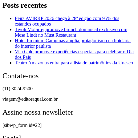
Posts recentes
Feira AVIRRP 2026 chega à 28ª edição com 95% dos
estandes ocupados
Tivoli Mofarrej promove brunch dominical exclusivo com
Mesa Lindt no Must Restaurant
Hotel Premium Campinas amplia protagonismo na hotelaria
do interior paulista
Vila Galé promove experiências especiais para celebrar o Dia
dos Pais
Teatro Amazonas entra para a lista de patrimônios da Unesco
Contate-nos
(11) 3024-9500
viagem@editoraqual.com.br
Assine nossa newslleter
[sibwp_form id=22]