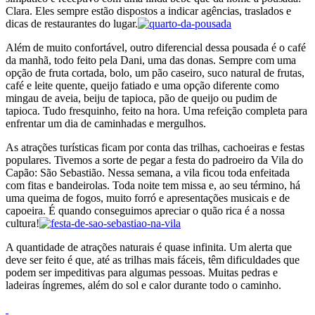
Clara. Eles sempre estão dispostos a indicar agências, traslados e
dicas de restaurantes do lugar.
Além de muito confortável, outro diferencial dessa pousada é o café
da manhã, todo feito pela Dani, uma das donas. Sempre com uma
opção de fruta cortada, bolo, um pão caseiro, suco natural de frutas,
café e leite quente, queijo fatiado e uma opção diferente como
mingau de aveia, beiju de tapioca, pão de queijo ou pudim de
tapioca. Tudo fresquinho, feito na hora. Uma refeição completa para
enfrentar um dia de caminhadas e mergulhos.
As atrações turísticas ficam por conta das trilhas, cachoeiras e festas
populares. Tivemos a sorte de pegar a festa do padroeiro da Vila do
Capão: São Sebastião. Nessa semana, a vila ficou toda enfeitada
com fitas e bandeirolas. Toda noite tem missa e, ao seu término, há
uma queima de fogos, muito forró e apresentações musicais e de
capoeira. É quando conseguimos apreciar o quão rica é a nossa
cultura!
A quantidade de atrações naturais é quase infinita. Um alerta que
deve ser feito é que, até as trilhas mais fáceis, têm dificuldades que
podem ser impeditivas para algumas pessoas. Muitas pedras e
ladeiras íngremes, além do sol e calor durante todo o caminho.