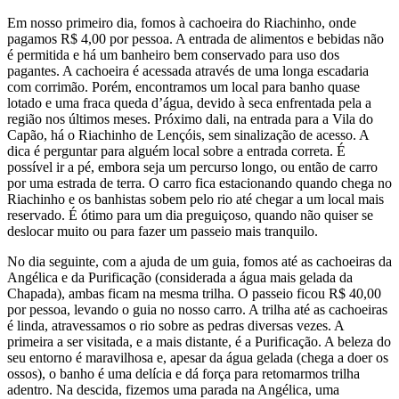
Em nosso primeiro dia, fomos à cachoeira do Riachinho, onde
pagamos R$ 4,00 por pessoa. A entrada de alimentos e bebidas não
é permitida e há um banheiro bem conservado para uso dos
pagantes. A cachoeira é acessada através de uma longa escadaria
com corrimão. Porém, encontramos um local para banho quase
lotado e uma fraca queda d’água, devido à seca enfrentada pela a
região nos últimos meses. Próximo dali, na entrada para a Vila do
Capão, há o Riachinho de Lençóis, sem sinalização de acesso. A
dica é perguntar para alguém local sobre a entrada correta. É
possível ir a pé, embora seja um percurso longo, ou então de carro
por uma estrada de terra. O carro fica estacionando quando chega no
Riachinho e os banhistas sobem pelo rio até chegar a um local mais
reservado. É ótimo para um dia preguiçoso, quando não quiser se
deslocar muito ou para fazer um passeio mais tranquilo.
No dia seguinte, com a ajuda de um guia, fomos até as cachoeiras da
Angélica e da Purificação (considerada a água mais gelada da
Chapada), ambas ficam na mesma trilha. O passeio ficou R$ 40,00
por pessoa, levando o guia no nosso carro. A trilha até as cachoeiras
é linda, atravessamos o rio sobre as pedras diversas vezes. A
primeira a ser visitada, e a mais distante, é a Purificação. A beleza do
seu entorno é maravilhosa e, apesar da água gelada (chega a doer os
ossos), o banho é uma delícia e dá força para retomarmos trilha
adentro. Na descida, fizemos uma parada na Angélica, uma