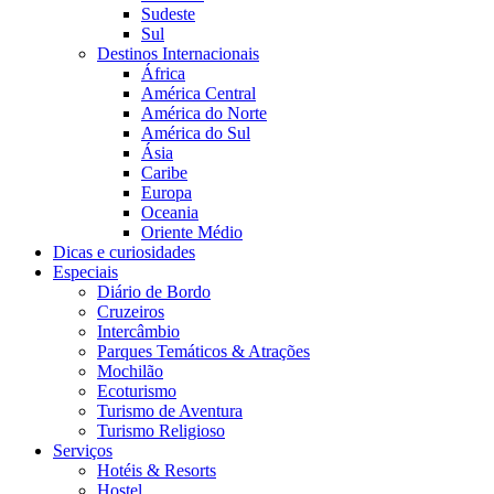
Sudeste
Sul
Destinos Internacionais
África
América Central
América do Norte
América do Sul
Ásia
Caribe
Europa
Oceania
Oriente Médio
Dicas e curiosidades
Especiais
Diário de Bordo
Cruzeiros
Intercâmbio
Parques Temáticos & Atrações
Mochilão
Ecoturismo
Turismo de Aventura
Turismo Religioso
Serviços
Hotéis & Resorts
Hostel