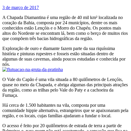
3 de março de 2017
A Chapada Diamantina é uma região de 40 mil km² localizada no
coração da Bahia, composta por 24 municípios, dentre os mais
conhecidos estão Lençóis e o Morro do Chapéu. Os pontos mais
altos do Nordeste se encontram lá, bem como o berço de muitos rios
que compõem três bacias hidrográficas da região.
Exploração de ouro e diamante fazem parte da sua riquíssima
história e pinturas rupestres e fosseis estão situadas dentro de
algumas de suas cavernas, ainda poucos estudadas e conhecida por
nós.
O Vale do Capão é uma vila situada a 80 quilômetros de Lençóis,
quase no meio da Chapada, e abriga algumas das principais atrações
da região, como as trilhas pelo Vale do Paty e a cachoeira da
Fumaça.
Há cerca de 1.500 habitantes na vila, composta por uma
comunidade hippie alternativa, estrangeiros que se apaixonaram pela
região, e os locais, cujas famílias ajudaram a fundar o local.
O acesso é feito por 20 quilômetros de estrada de terra a partir de
Palmeiras e, para quem não está acostumado, a sensação que fica na