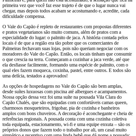
primeira vez que você faz esse trajeto é de que o lugar nunca vai
chegar, mas depois todos acabam se acostumando e, acredite, cada
dificuldade compensa.
O Vale do Capão é repleto de restaurantes com propostas diferentes
e pratos vegetarianos são muito comuns, além de pratos com a
especialidade do lugar: o palmito de jaca. A história contada pelos
locais é de que a região era tão pobre que os comerciantes de
Palmeiras fechavam suas lojas, pois não queriam negociar com os
moradores do Vale do Capão. Então, os locais tinham que consumir
o que crescia na terra. Começaram a cozinhar a jaca verde, até que
ela desfiasse facilmente, formando uma espécie de palmito, com o
qual eles fazem moqueca, coxinha, pastel, entre outros. E todos são
uma delícia, testados a aprovados!
As opções de hospedagens no Vale do Capão são bem amplas,
desde suítes luxuosas com piscina até albergues e acampamentos.
Nossa opção dessa vez foi uma suíte na pousada Vila Clara do
Capão Chalés, que são equipadas com confortáveis camas queen,
charmosos mosqueteiros, frigobar, pia de cozinha e banheiros
amplos com bons chuveiros. A decoração é aconchegante e cheia de
referências regionais. A pousada conta com uma cozinha coletiva
toda equipada, estacionamento, wi-fi e uma equipe enxuta – são os
próprios donos que fazem todo o trabalho por ali, um casal muito
simpático e receptivo com uma linda bebê que dá nome a pousada: