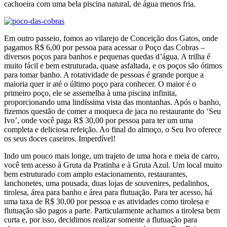
cachoeira com uma bela piscina natural, de água menos fria.
Em outro passeio, fomos ao vilarejo de Conceição dos Gatos, onde
pagamos R$ 6,00 por pessoa para acessar o Poço das Cobras –
diversos poços para banhos e pequenas quedas d’água. A trilha é
muito fácil e bem estruturada, quase asfaltada, e os poços são ótimos
para tomar banho. A rotatividade de pessoas é grande porque a
maioria quer ir até o último poço para conhecer. O maior é o
primeiro poço, ele se assemelha à uma piscina infinita,
proporcionando uma lindíssima vista das montanhas. Após o banho,
fizemos questão de comer a moqueca de jaca no restaurante do ‘Seu
Ivo’, onde você paga R$ 30,00 por pessoa para ter um uma
completa e deliciosa refeição. Ao final do almoço, o Seu Ivo oferece
os seus doces caseiros. Imperdível!
Indo um pouco mais longe, um trajeto de uma hora e meia de carro,
você tem acesso à Gruta da Pratinha e à Gruta Azul. Um local muito
bem estruturado com amplo estacionamento, restaurantes,
lanchonetes, uma pousada, duas lojas de souvenires, pedalinhos,
tirolesa, área para banho e área para flutuação. Para ter acesso, há
uma taxa de R$ 30,00 por pessoa e as atividades como tirolesa e
flutuação são pagos a parte. Particularmente achamos a tirolesa bem
curta e, por isso, decidimos realizar somente a flutuação para