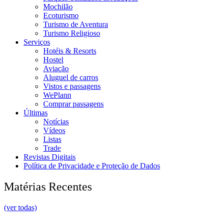
Mochilão
Ecoturismo
Turismo de Aventura
Turismo Religioso
Serviços
Hotéis & Resorts
Hostel
Aviação
Aluguel de carros
Vistos e passagens
WePlann
Comprar passagens
Últimas
Notícias
Vídeos
Listas
Trade
Revistas Digitais
Política de Privacidade e Proteção de Dados
Matérias Recentes
(ver todas)