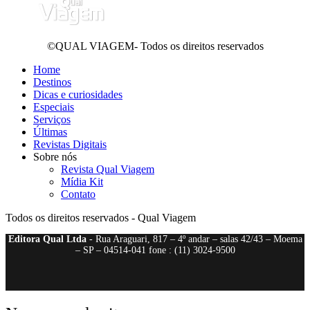
©QUAL VIAGEM- Todos os direitos reservados
Home
Destinos
Dicas e curiosidades
Especiais
Serviços
Últimas
Revistas Digitais
Sobre nós
Revista Qual Viagem
Mídia Kit
Contato
Todos os direitos reservados - Qual Viagem
Editora Qual Ltda
- Rua Araguari, 817 – 4º andar – salas 42/43 – Moema
– SP – 04514-041 fone : (11) 3024-9500