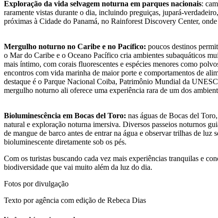
Exploração da vida selvagem noturna em parques nacionais
: cam
raramente vistas durante o dia, incluindo preguiças, jupará-verdadei
próximas à Cidade do Panamá, no Rainforest Discovery Center, onde os
Mergulho noturno no Caribe e no Pacífico:
poucos destinos permit
o Mar do Caribe e o Oceano Pacífico cria ambientes subaquáticos mui
mais íntimo, com corais fluorescentes e espécies menores como polvos
encontros com vida marinha de maior porte e comportamentos de alim
destaque é o Parque Nacional Coiba, Patrimônio Mundial da UNESCO n
mergulho noturno ali oferece uma experiência rara de um dos ambien
Bioluminescência em Bocas del Toro:
nas águas de Bocas del Toro,
natural e exploração noturna imersiva. Diversos passeios noturnos gu
de mangue de barco antes de entrar na água e observar trilhas de luz
bioluminescente diretamente sob os pés.
Com os turistas buscando cada vez mais experiências tranquilas e 
biodiversidade que vai muito além da luz do dia.
Fotos por divulgação
Texto por agência com edição de Rebeca Dias