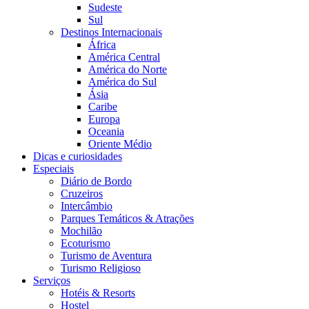
Sudeste
Sul
Destinos Internacionais
África
América Central
América do Norte
América do Sul
Ásia
Caribe
Europa
Oceania
Oriente Médio
Dicas e curiosidades
Especiais
Diário de Bordo
Cruzeiros
Intercâmbio
Parques Temáticos & Atrações
Mochilão
Ecoturismo
Turismo de Aventura
Turismo Religioso
Serviços
Hotéis & Resorts
Hostel