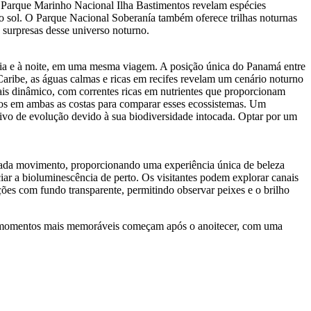
e Parque Marinho Nacional Ilha Bastimentos revelam espécies
do sol. O Parque Nacional Soberanía também oferece trilhas noturnas
 surpresas desse universo noturno.
dia e à noite, em uma mesma viagem. A posição única do Panamá entre
aribe, as águas calmas e ricas em recifes revelam um cenário noturno
ais dinâmico, com correntes ricas em nutrientes que proporcionam
os em ambas as costas para comparar esses ecossistemas. Um
vo de evolução devido à sua biodiversidade intocada. Optar por um
cada movimento, proporcionando uma experiência única de beleza
ar a bioluminescência de perto. Os visitantes podem explorar canais
ões com fundo transparente, permitindo observar peixes e o brilho
os momentos mais memoráveis começam após o anoitecer, com uma