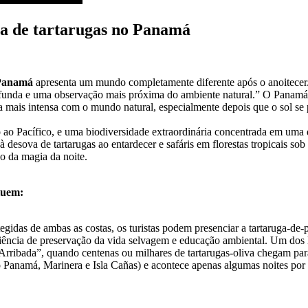
va de tartarugas no Panamá
Panamá
apresenta um mundo completamente diferente após o anoitecer.
unda e uma observação mais próxima do ambiente natural.” O Panamá s
ma mais intensa com o mundo natural, especialmente depois que o sol se 
ao Pacífico, e uma biodiversidade extraordinária concentrada em uma d
desova de tartarugas ao entardecer e safáris em florestas tropicais so
o da magia da noite.
luem:
egidas de ambas as costas, os turistas podem presenciar a tartaruga-d
iência de preservação da vida selvagem e educação ambiental. Um dos loc
“Arribada”, quando centenas ou milhares de tartarugas-oliva chegam par
Panamá, Marinera e Isla Cañas) e acontece apenas algumas noites por a