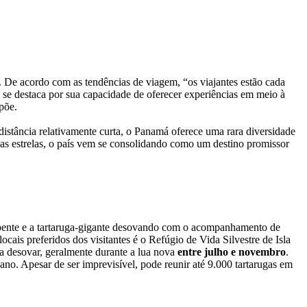
 De acordo com as tendências de viagem, “os viajantes estão cada
e destaca por sua capacidade de oferecer experiências em meio à
põe.
istância relativamente curta, o Panamá oferece uma rara diversidade
b as estrelas, o país vem se consolidando como um destino promissor
e-pente e a tartaruga-gigante desovando com o acompanhamento de
ais preferidos dos visitantes é o Refúgio de Vida Silvestre de Isla
a desovar, geralmente durante a lua nova
entre julho e novembro
.
no. Apesar de ser imprevisível, pode reunir até 9.000 tartarugas em