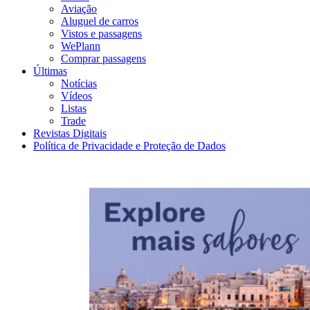
Aviação
Aluguel de carros
Vistos e passagens
WePlann
Comprar passagens
Últimas
Notícias
Vídeos
Listas
Trade
Revistas Digitais
Política de Privacidade e Proteção de Dados