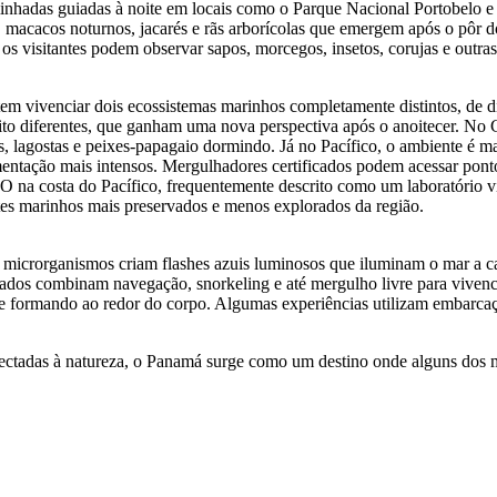
inhadas guiadas à noite em locais como o Parque Nacional Portobelo 
ro, macacos noturnos, jacarés e rãs arborícolas que emergem após o pôr 
 visitantes podem observar sapos, morcegos, insetos, corujas e outras
em vivenciar dois ecossistemas marinhos completamente distintos, de 
to diferentes, que ganham uma nova perspectiva após o anoitecer. No C
, lagostas e peixes-papagaio dormindo. Já no Pacífico, o ambiente é m
entação mais intensos. Mergulhadores certificados podem acessar pont
a costa do Pacífico, frequentemente descrito como um laboratório vi
tes marinhos mais preservados e menos explorados da região.
 microrganismos criam flashes azuis luminosos que iluminam o mar a 
iados combinam navegação, snorkeling e até mergulho livre para vivenci
 se formando ao redor do corpo. Algumas experiências utilizam embarcaç
conectadas à natureza, o Panamá surge como um destino onde alguns d