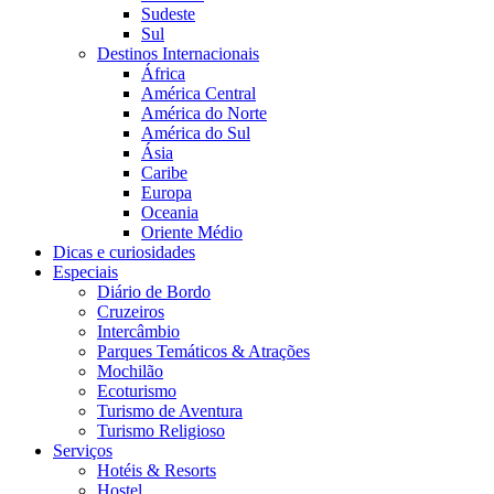
Sudeste
Sul
Destinos Internacionais
África
América Central
América do Norte
América do Sul
Ásia
Caribe
Europa
Oceania
Oriente Médio
Dicas e curiosidades
Especiais
Diário de Bordo
Cruzeiros
Intercâmbio
Parques Temáticos & Atrações
Mochilão
Ecoturismo
Turismo de Aventura
Turismo Religioso
Serviços
Hotéis & Resorts
Hostel