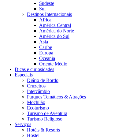
Sudeste
Sul
Destinos Internacionais
África
América Central
América do Norte
América do Sul
Ásia
Caribe
Europa
Oceania
Oriente Médio
Dicas e curiosidades
Especiais
Diário de Bordo
Cruzeiros
Intercâmbio
Parques Temáticos & Atrações
Mochilão
Ecoturismo
Turismo de Aventura
Turismo Religioso
Serviços
Hotéis & Resorts
Hostel