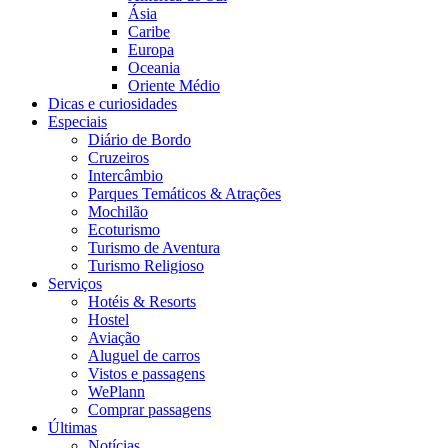
Ásia
Caribe
Europa
Oceania
Oriente Médio
Dicas e curiosidades
Especiais
Diário de Bordo
Cruzeiros
Intercâmbio
Parques Temáticos & Atrações
Mochilão
Ecoturismo
Turismo de Aventura
Turismo Religioso
Serviços
Hotéis & Resorts
Hostel
Aviação
Aluguel de carros
Vistos e passagens
WePlann
Comprar passagens
Últimas
Notícias