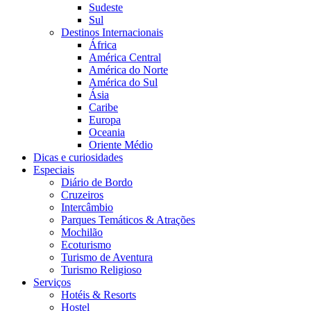
Sudeste
Sul
Destinos Internacionais
África
América Central
América do Norte
América do Sul
Ásia
Caribe
Europa
Oceania
Oriente Médio
Dicas e curiosidades
Especiais
Diário de Bordo
Cruzeiros
Intercâmbio
Parques Temáticos & Atrações
Mochilão
Ecoturismo
Turismo de Aventura
Turismo Religioso
Serviços
Hotéis & Resorts
Hostel