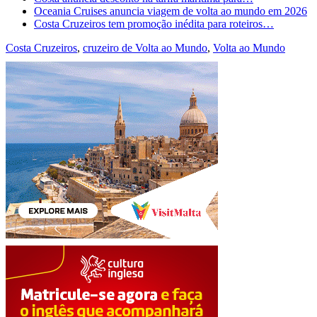
Oceania Cruises anuncia viagem de volta ao mundo em 2026
Costa Cruzeiros tem promoção inédita para roteiros…
Costa Cruzeiros
,
cruzeiro de Volta ao Mundo
,
Volta ao Mundo