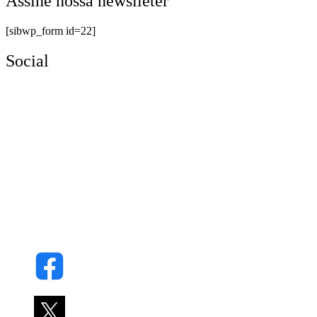
Assine nossa newslleter
[sibwp_form id=22]
Social