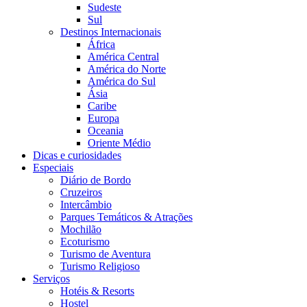
Sudeste
Sul
Destinos Internacionais
África
América Central
América do Norte
América do Sul
Ásia
Caribe
Europa
Oceania
Oriente Médio
Dicas e curiosidades
Especiais
Diário de Bordo
Cruzeiros
Intercâmbio
Parques Temáticos & Atrações
Mochilão
Ecoturismo
Turismo de Aventura
Turismo Religioso
Serviços
Hotéis & Resorts
Hostel