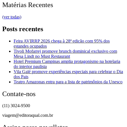
Matérias Recentes
(ver todas)
Posts recentes
Feira AVIRRP 2026 chega à 28ª edição com 95% dos
estandes ocupados
Tivoli Mofarrej promove brunch dominical exclusivo com
Mesa Lindt no Must Restaurant
Hotel Premium Campinas amplia protagonismo na hotelaria
do interior paulista
Vila Galé promove experiências especiais para celebrar o Dia
dos Pais
Teatro Amazonas entra para a lista de patrimônios da Unesco
Contate-nos
(11) 3024-9500
viagem@editoraqual.com.br