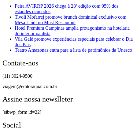
Feira AVIRRP 2026 chega à 28ª edição com 95% dos
estandes ocupados
Tivoli Mofarrej promove brunch dominical exclusivo com
Mesa Lindt no Must Restaurant
Hotel Premium Campinas amplia protagonismo na hotelaria
do interior paulista
Vila Galé promove experiências especiais para celebrar o Dia
dos Pais
Teatro Amazonas entra para a lista de patrimônios da Unesco
Contate-nos
(11) 3024-9500
viagem@editoraqual.com.br
Assine nossa newslleter
[sibwp_form id=22]
Social