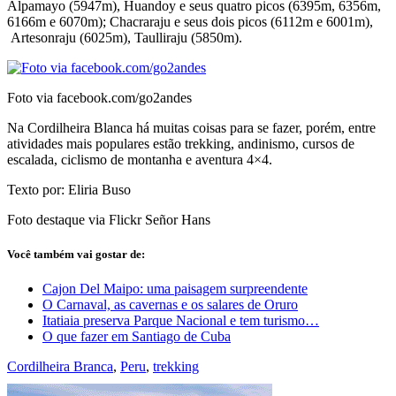
Alpamayo (5947m), Huandoy e seus quatro picos (6395m, 6356m,
6166m e 6070m); Chacraraju e seus dois picos (6112m e 6001m),
Artesonraju (6025m), Taulliraju (5850m).
Foto via facebook.com/go2andes
Na Cordilheira Blanca há muitas coisas para se fazer, porém, entre
atividades mais populares estão trekking, andinismo, cursos de
escalada, ciclismo de montanha e aventura 4×4.
Texto por: Eliria Buso
Foto destaque via Flickr Señor Hans
Você também vai gostar de:
Cajon Del Maipo: uma paisagem surpreendente
O Carnaval, as cavernas e os salares de Oruro
Itatiaia preserva Parque Nacional e tem turismo…
O que fazer em Santiago de Cuba
Cordilheira Branca
,
Peru
,
trekking