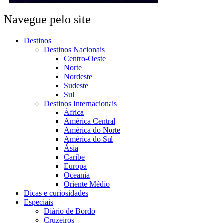
Navegue pelo site
Destinos
Destinos Nacionais
Centro-Oeste
Norte
Nordeste
Sudeste
Sul
Destinos Internacionais
África
América Central
América do Norte
América do Sul
Ásia
Caribe
Europa
Oceania
Oriente Médio
Dicas e curiosidades
Especiais
Diário de Bordo
Cruzeiros