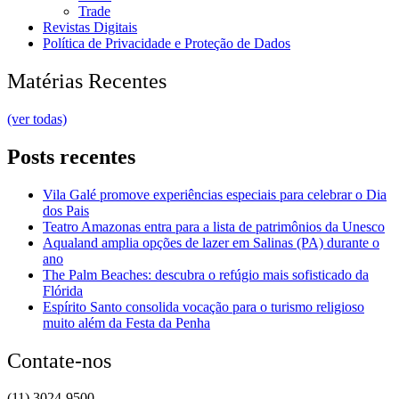
Trade
Revistas Digitais
Política de Privacidade e Proteção de Dados
Matérias Recentes
(ver todas)
Posts recentes
Vila Galé promove experiências especiais para celebrar o Dia
dos Pais
Teatro Amazonas entra para a lista de patrimônios da Unesco
Aqualand amplia opções de lazer em Salinas (PA) durante o
ano
The Palm Beaches: descubra o refúgio mais sofisticado da
Flórida
Espírito Santo consolida vocação para o turismo religioso
muito além da Festa da Penha
Contate-nos
(11) 3024-9500