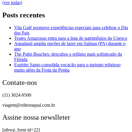
(ver todas)
Posts recentes
Vila Galé promove experiências especiais para celebrar o Dia
dos Pais
Teatro Amazonas entra para a lista de patrimônios da Unesco
Aqualand amplia opções de lazer em Salinas (PA) durante o
ano
The Palm Beaches: descubra o refúgio mais sofisticado da
Flórida
Espírito Santo consolida vocação para o turismo religioso
muito além da Festa da Penha
Contate-nos
(11) 3024-9500
viagem@editoraqual.com.br
Assine nossa newslleter
[sibwp_form id=22]