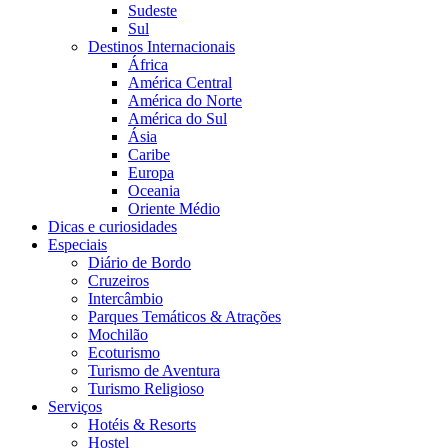
Sudeste
Sul
Destinos Internacionais
África
América Central
América do Norte
América do Sul
Ásia
Caribe
Europa
Oceania
Oriente Médio
Dicas e curiosidades
Especiais
Diário de Bordo
Cruzeiros
Intercâmbio
Parques Temáticos & Atrações
Mochilão
Ecoturismo
Turismo de Aventura
Turismo Religioso
Serviços
Hotéis & Resorts
Hostel