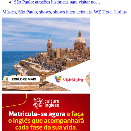
São Paulo: atrações históricas para visitar no…
Música
,
São Paulo
,
shows
,
shows internacionais
,
WZ Hotel Jardins